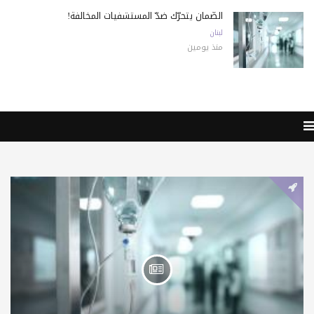
الضّمان يتحرّك ضدّ المستشفيات المخالفة!
لبنان
منذ يومين