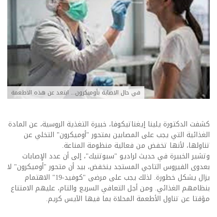
في حال الاصابة بأوميكرون... ابتعد عن هذه الاطعمة
كشفت الدكتورة يلينا إيغناتيكوفا، خبيرة التغذية الروسية، عن المادة
الغذائية التي يجب على المصابين بمتحور "أوميكرون" التخلي عن
تناولها، لأنها تخفض من فعالية منظومة المناعة.
وتشير الخبيرة في حديث لراديو "سبوتنيك"، إلى أن عدد الإصابات
بعدوى الفيروس التاجي المستجد ينخفض، بيد أن متحور "أوميكرون" لا
يزال يشكل خطورة. لذلك يجب على مرضى "كوفيد-19" الاهتمام
بنظامهم الغذائي. ومن أجل التعافي السريع والتام، عليهم الامتناع
مؤقتا عن تناول الأطعمة المحلاة بما فيها الآيس كريم.