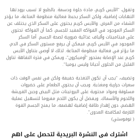
وتقول، "الآيس كريم، مادة حلوة ودسمة. بالطبع لا تسبب برودتها
التهابات إضافية، ولكن السكر يحبط فعالية منظومة المناعة، ما يؤخر
الشفاء من المرض. والآيس كريم يحتوي على السكر الذي يختلف عن
السكر الموجود في الفواكه المفيد للجسم، كما أن الفواكه تحتوي
على فيتامينات وألياف غذائية ضرورية لصحة الجسم. أما السكر
الموجود في الآيس كريم، فيمكن أن يرفع مستوى السكر في الدم،
ما يؤثر في فعالية منظومة المناعة. لذلك لا أوصي بتناول الآيس
كريم عند الإصابة بمتحور "أوميكرون"، ويمكن في فترة النقاهة تناول
القليل من الحلوى أحيانا وليس يوميا".
وتضيف، "يجب أن تكون التغذية خفيفة ولكن في نفس الوقت ذات
سعرات حرارية ومغذية. ويجب أن يحتوي الطعام على خضروات
مسلوقة ومواد محتوية على البروتينات مثل البيض وجبن القريشة
واللحوم والأسماك. ويفضل أن يكون اللحم مفروما لتسهيل عملية
الهضم، دون إهدار طاقة إضافية لهضمه، ما يمنح الجسم القوة
اللازمة لمكافحة العدوى".
( نوفوستي)
اشترك فى النشرة البريدية لتحصل على اهم