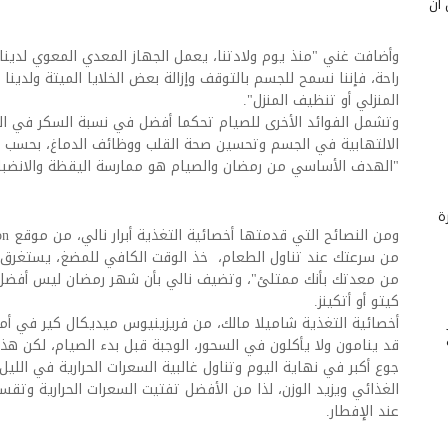
 أن
وأضافت غني "منذ يوم ولادتنا، يعمل الجهاز المعدي المعوي لدينا 
راحة، فإننا نسمح للجسم بالتوقف وإزالة بعض الخلايا الميتة ولدينا
المنزلي أو تنظيف المنزل".
وتشمل الفوائد الأخرى للصيام تحكما أفضل في نسبة السكر في الد
الالتهابية في الجسم وتحسين صحة القلب ووظائف الدماغ، بحسب أ
"الهدف الأساسي من رمضان والصيام هو ممارسة اليقظة والانضب
ة
من معدتك بأنك ممتلئ"، وتضيف نالي بأن شهر رمضان ليس أفضل 
كيتو أو أتكينز.
أخصائية التغذية شاميلا مالك، من فريزينيوس ميديكال كير في أم
قد ينامون ولا يأكلون في السحور، الوجبة قبل بدء الصيام، لكن 
جوع أكبر في نهاية اليوم وتناول غالبية السعرات الحرارية في الليل
الغذائي ويزيد الوزن، لذا من الأفضل تفتيت السعرات الحرارية و
عند الإفطار.