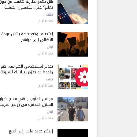
هل تُهدر بطارية هاتفك من دون
تعلم؟ خبراء يكشفون الحقيقة
تقنية
منذ 6 أيام
إعتصام لوضع خطة بشأن عودة
الأهالي إلى قراهم
لبنان
منذ 6 أيام
تحذير لمستخدمي الهواتف.. صور
واحدة قد تعرّض بياناتك للسرقة
تقنية
منذ 6 أيام
مجلس الجنوب ينهي مسح أضرار
المنازل المدمّرة في زوطر الغربية
لبنان
منذ 5 أيام
إليكم جديد ملف رأس النبع