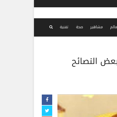
بلي ضخم
-
منذ 40 دقيقة
عالم
مشاهير
صحة
تقنية
بعض النصائح