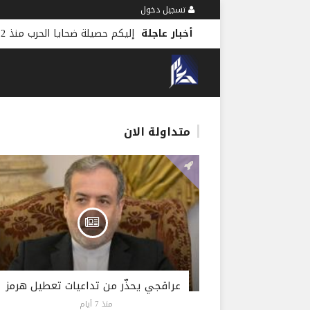
تسجيل دخول
أخبار عاجلة
متداولة الان
عراقجي يحذّر من تداعيات تعطيل هرمز
منذ 7 أيام