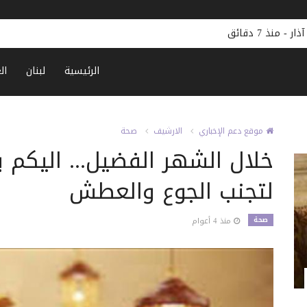
إيلون ماسك يخطط لمشروع مستق
الرئيسية
لبنان
ال
موقع دعم الإخباري
الارشيف
صحة
خلال الشهر الفضيل... اليكم 
لتجنب الجوع والعطش
صحة
منذ 4 أعوام