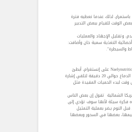
باستمرار، لذلك عندما نعطيه فترة
 بعض الوقت للقيام ببعض التدبير
م، وتقليل الإجهاد والعمليات
خصائية التغذية سمية خان وأضافت:
اط والسيطرة".
ومن النصائح التي قدمتها أخصائية التغذية أبرار نالي، من موقع Naelynutrition على إنستغرام، أبطئ
من سرعتك عند تناول الطعام، خذ الوقت الكافي للمضغ، يستغرق الدماغ حوالي 20 دقيقة لتلقي إشارة
وقت لبدء الحميات المقيدة مثل
ريكا الشمالية تقول إن بعض الناس
هذه فكرة سيئة لأنها سوف تؤدي إلى
 قبل النوم يضر بعملية التمثيل
تقسيمها، بعضها في السحور وبعضها