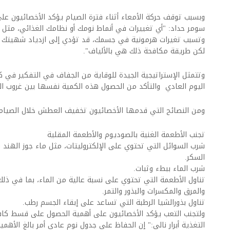
وبسبب توقف حركة الأمعاء أثناء فترة الصيام يؤكد الأخصائيون على
سومر حداد: "أي تغييرات في أنماط نومك أو نظامك الغذائي، مثل ت
وتسبب تغيرات هرمونية في جسمك، قد تؤدي إلى ازدياد شهيتك وقد
لكن طريقة مكافحة ذلك هي بالألياف".
وتتمثل الإستراتيجية الجيدة للوقاية من الجفاف في التفكير في 
اليوم العادي والتأكد من الحصول هذه الكمية نفسها بين غروب 
ومن النصائح التي قدمها الأخصائيون تخفيف العطش خلال الصيام 
تجنب الأطعمة الغنية بالصوديوم والأطعمة المقلية
شرب السوائل التي تحتوي على الإلكتروليتات، مثل ماء جوز الهند و
السكر.
شرب الماء ببطء وثبات.
تناول الأطعمة التي تحتوي على نسبة عالية من الماء، بما في ذلك ا
والمرق والمكسرات والبذور والتمر.
تناول بذورالشيا الرطبة التي تساعد على إبقاء الجسم رطب.
ولتجنب التعب يؤكد الأخصائيون على أهمية الحصول على قسط كاف
التغذية أبرار نالي:" إن الحفاظ على جدول نوم عادي أمر بالغ الأهم