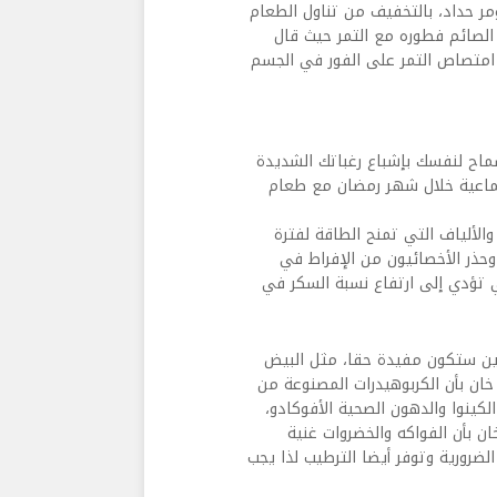
ر حداد، بالتخفيف من تناول الطعام
أ الصائم فطوره مع التمر حيث قال
هيدرات، لذلك يتم امتصاص التمر على الفور في الجسم
سماح لنفسك بإشباع رغباتك الشديدة
جتماعية خلال شهر رمضان مع طعام
والألياف التي تمنح الطاقة لفترة
ذر الأخصائيون من الإفراط في
تي تؤدي إلى ارتفاع نسبة السكر في
وتين ستكون مفيدة حقا، مثل البيض
خان بأن الكربوهيدرات المصنوعة من
الكينوا والدهون الصحية الأفوكادو،
ن بأن الفواكه والخضروات غنية
ضرورية وتوفر أيضا الترطيب لذا يجب