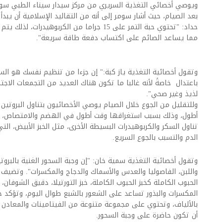
ويوصي أخصائي التغذية السريري من مركز سيدار سيناء الطبي سوم
بعد الصيام، حيث أشار سومر إلى أنه من التقاليد الإسلامية أن يبد
حداد: "تحتوي حبة التمر على 15 جراما من الكربو
مما يساعد الصائم على اكتساب دفعة طاقة سريعة".
وتقول أخصائية التغذية ياز كبة:" إن جزءا من تنظيم نفسك هو ال
باعتدال خاصةً لأنه غالبا ما تكون هناك العديد من التجمعات الا
لذيذ وغير صحي".
وللتقليل من الجوع خلال الصيام يوصي الأخصائيون بتناول البروتين 
أطول، وذلك بسبب استغراقها وقت أطول في الهضم والامتصاص، وح
تناول السكر والكربوهيدرات البسيطة الأخرى، مثل الخبز الأبيض، ال
الدم والتسبب بالجوع السريع.
وتقول أخصائية التغذية سمية خان: "إن وجبة السحور الغنية بالبر
واللبن، الفاصوليا والعدس والأسماك والدجاج والمكسرات". وتضيف 
الحبوب الكاملة كخبز الحبوب الكاملة، خبز التورتيلا، دقيق الشوفان، 
المكسرات والبذور تساعد على الشعور بالشبع طوال اليوم، وتؤكد خا
بالألياف، وتحتوي على مجموعة متنوعة من الفيتامينات والمعادن ال
أن تكون حاضرة على وجبة السحور.