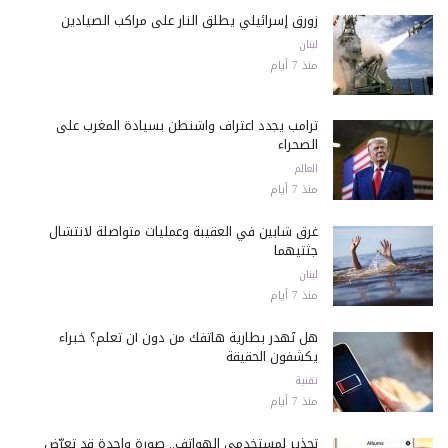
زورق إسرائيلي يطلق النار على مراكب الصيادين
لبنان
منذ 7 أيام
ترامب يجدد اعتراف واشنطن بسيادة المغرب على
الصحراء
العالم
منذ 7 أيام
غرق شابين في العقيبة وعمليات متواصلة لانتشال
جثتيهما
لبنان
منذ 7 أيام
هل تُهدر بطارية هاتفك من دون أن تعلم؟ خبراء
يكشفون الحقيقة
تقنية
منذ 7 أيام
تحذير لمستخدمي الهواتف.. صورة واحدة قد تعرّض