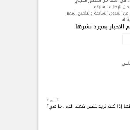
"الهجينة" ضد "أوميكرون" ووجدت أن 3 جرعات كانت فعالة بنسبة 52 في المئة من المتحور الفرعي
 عن العدوى السابقة والتلقيح المعزز
ة له.
الاخبار بمجرد نشرها
ماعى
التالى