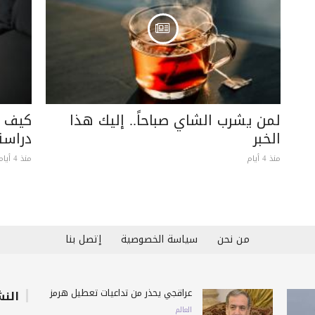
لمن يشرب الشاي صباحاً.. إليك هذا
كيف ت
الخبر
دراس
منذ 4 أيام
منذ 4 أيام
من نحن
سياسة الخصوصية
إتصل بنا
عراقجي يحذّر من تداعيات تعطيل هرمز
النش
العالم