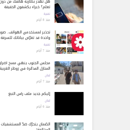
هل تُهدر بطارية هاتفك من دون
تعلم؟ خبراء يكشفون الحقيقة
تقنية
منذ 8 أيام
تحذير لمستخدمي الهواتف.. صور
واحدة قد تعرّض بياناتك للسرقة
تقنية
منذ 7 أيام
مجلس الجنوب ينهي مسح أضرار
المنازل المدمّرة في زوطر الغربية
لبنان
منذ 7 أيام
إليكم جديد ملف رأس النبع
لبنان
منذ 6 أيام
الضّمان يتحرّك ضدّ المستشفيات
المخالفة!