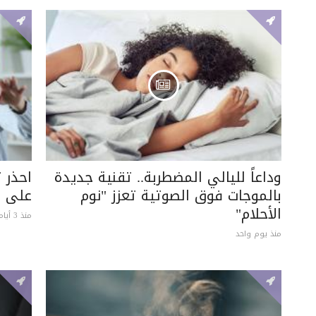
وداعاً لليالي المضطربة.. تقنية جديدة
احذر 
بالموجات فوق الصوتية تعزز "نوم
على ه
الأحلام"
منذ 3 أيام
منذ يوم واحد