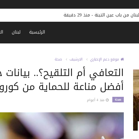
تينة
-
منذ 29 دقيقة
الرئيسية
لبنان
ال
موقع دعم الإخباري
الارشيف
صحة
التعافي أم التلقيح؟.. بيانات 
أفضل مناعة للحماية من كورون
صحة
منذ 4 أعوام