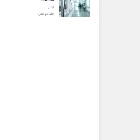
لبنان
منذ يومين