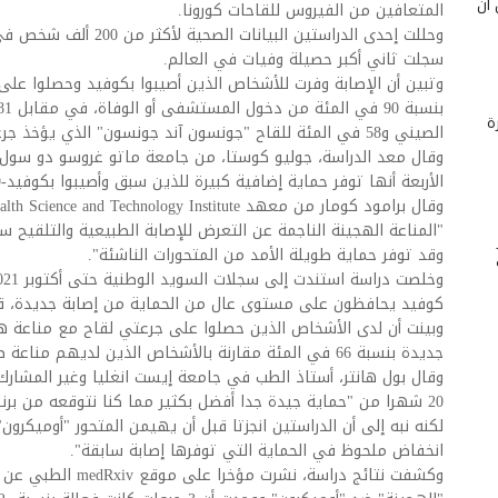
 أن
المتعافين من الفيروس للقاحات كورونا.
سجلت ثاني أكبر حصيلة وفيات في العالم.
وتبين أن الإصابة وفرت للأشخاص الذين أصيبوا بكوفيد وحصلوا على لق
ة
الصيني و58 في المئة للقاح "جونسون آند جونسون" الذي يؤخذ جرعة واحدة.
وقال معد الدراسة، جوليو كوستا، من جامعة ماتو غروسو دو سول ال
الأربعة أنها توفر حماية إضافية كبيرة للذين سبق وأصيبوا بكوفيد-19".
"المناعة الهجينة الناجمة عن التعرض للإصابة الطبيعية والتلقيح س
وقد توفر حماية طويلة الأمد من المتحورات الناشئة".
كوفيد يحافظون على مستوى عال من الحماية من إصابة جديدة، قد يصل 
وبينت أن لدى الأشخاص الذين حصلوا على جرعتي لقاح مع مناعة هج
جديدة بنسبة 66 في المئة مقارنة بالأشخاص الذين لديهم مناعة طبيعية فقط.
وقال بول هانتر، أستاذ الطب في جامعة إيست انغليا وغير المشارك
20 شهرا من "حماية جيدة جدا أفضل بكثير مما كنا نتوقعه من برنامج جرعتي اللقاح".
لكنه نبه إلى أن الدراستين انجزتا قبل أن يهيمن المتحور "أوميكرون
انخفاض ملحوظ في الحماية التي توفرها إصابة سابقة".
وكشفت نتائج دراسة، نشرت 