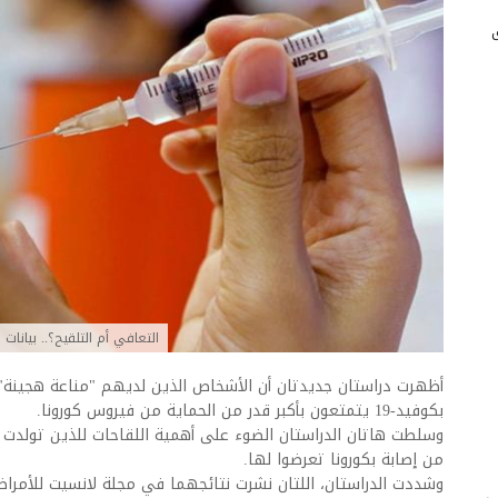
التعافي أم التلقيح؟.. بيانا
أظهرت دراستان جديدتان أن الأشخاص الذين لديهم "مناعة هجينة"، أ
بكوفيد-19 يتمتعون بأكبر قدر من الحماية من فيروس كورونا.
وسلطت هاتان الدراستان الضوء على أهمية اللقاحات للذين تولدت 
من إصابة بكورونا تعرضوا لها.
وشددت الدراستان، اللتان نشرت نتائجهما في مجلة لانسيت للأمرا