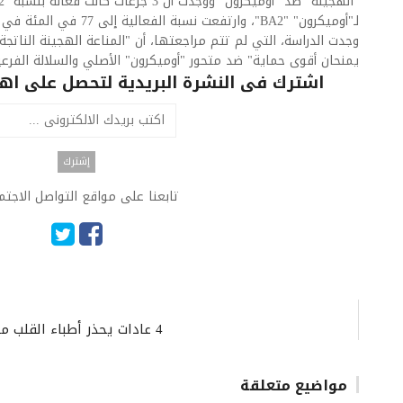
لـ"أوميكرون" "BA2"، وارتفعت نسبة الفعالية إلى 77 في المئة في حال الإصابة السابقة.
وجدت الدراسة، التي لم تتم مراجعتها، أن "المناعة الهجينة الناتجة
يمنحان أقوى حماية" ضد متحور "أوميكرون" الأصلي والسلالة الفرعي
اشترك فى النشرة البريدية لتحصل على اهم 
تابعنا على مواقع التواصل الاجت
4 عادات يحذر أطباء القلب منها إذا كنت تريد خفض ضغط الدم.. ما هي؟
مواضيع متعلقة