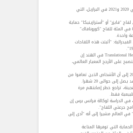
وحللت إحدى الدراستين البيانات الصحية لأكثر من 200 ألف شخص في 2020 و2021 في البرازيل، التي
اح "فايزر" أو "أسترازينيكا" حماية
بنسبة 90 في المئة من دخول المستشفى أو الوفاة، في مقابل 81 في المئة للقاح "كورونافاك"
فيدرالية: "أثبتت هذه اللقاحات
وقال برامود كومار من معهد Translational Health Science and Technology Institute في الهند إن
تصبح على الأرجح المعيار العالمي،
وخلصت دراسة استندت إلى سجلات السويد الوطنية حتى أكتوبر 2021 إلى أن الأشخاص الذين تعافوا من
إلى حوالى 20 شهرا.
ينة، تراجع خطر إصابتهم مرة
 في الدراسة لوكالة فرانس برس إن
" في العالم مشيرا إلى أنه "أدى إلى
مؤخرا على موقع medRxiv الطبي عن الحماية التي توفرها المناعة