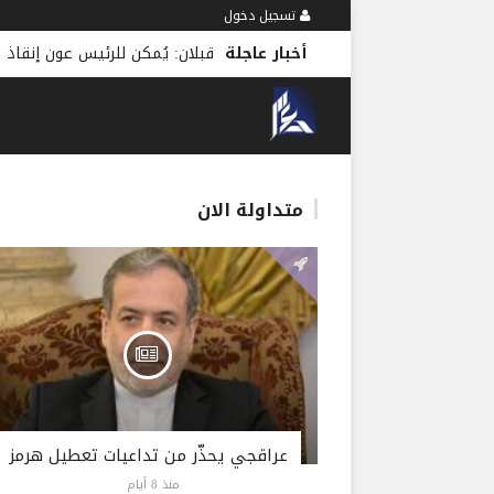
تسجيل دخول
أخبار عاجلة
قبلان: يُمكن للرئيس عون إنقاذ لبنان من باب عين ال
متداولة الان
عراقجي يحذّر من تداعيات تعطيل هرمز
منذ 8 أيام