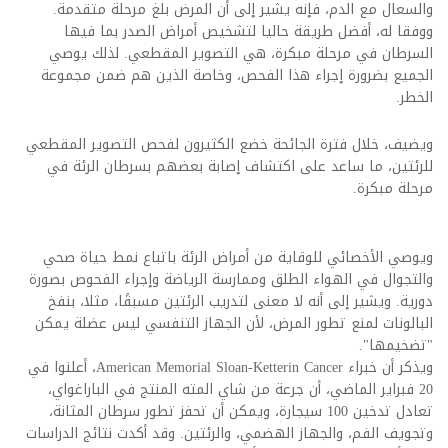
والسعال مع الدم، فإنه يشير إلى أن المرض بلغ مرحلة متقدمة.
ووفقا له، أفضل طريقة حاليا لتشخيص أمراض الصدر بما فيها
السرطان في مرحلة مبكرة، هي التصوير المقطعي. لذلك يوصي
الجميع بضرورة إجراء هذا الفحص، وخاصة الذين هم ضمن مجموعة
الخطر.
ويضيف، خلال فترة الجائحة خضع الكثيرون لفحص التصوير المقطعي
للرئتين، ما ساعد على اكتشاف إصابة بعضهم بسرطان الرئة في
مرحلة مبكرة.
ويوصي الأخصائي للوقاية من أمراض الرئة باتباع نمط حياة صحي
والتجوال في الهواء الطلق وممارسة الرياضة وإجراء الفحوص بصورة
دورية. ويشير إلى أنه لا معنى لتدريب الرئتين مسبقًا، مثلا، بنفخ
البالونات لمنع تطور المرض، لأن الجهاز التنفسي ليس عضلة يمكن
"تضخيمها".
ويذكر أن خبراء American Memorial Sloan-Ketterin Cancer، أعلنوا في
20 فبراير الماضي، أن جرعة من شاي المته المنتج في الباراغواي،
تعادل تدخين 100 سيجارة، ويمكن أن تحفز تطور سرطان المثانة،
وتجويف الفم، والجهاز الهضمي، والرئتين. وقد أكدت نتائج الدراسات