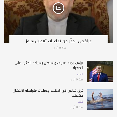
عراقجي يحذّر من تداعيات تعطيل هرمز
منذ 9 أيام
ترامب يجدد اعتراف واشنطن بسيادة المغرب على
الصحراء
العالم
منذ 9 أيام
غرق شابين في العقيبة وعمليات متواصلة لانتشال
جثتيهما
لبنان
منذ 8 أيام