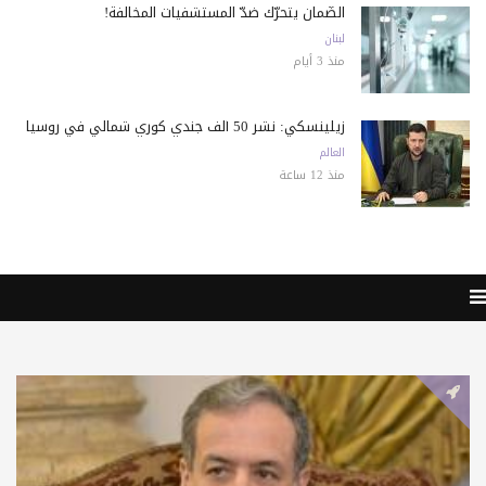
الضّمان يتحرّك ضدّ المستشفيات المخالفة!
لبنان
منذ 3 أيام
زيلينسكي: نشر 50 ألف جندي كوري شمالي في روسيا
العالم
منذ 12 ساعة