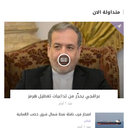
متداولة الان
عراقجي يحذّر من تداعيات تعطيل هرمز
منذ 7 أيام
انفجار قرب ناقلة نفط شمال شرق خصب العُمانية
العالم
منذ 7 أيام