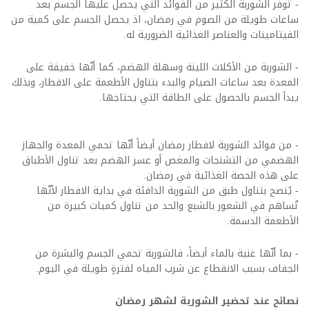
- توفر الشوربة الكثير من الفوائد التي يحصل عليها الجسم بعد
ساعات طويلة من الصوم في رمضان، اذ يحصل الجسم على كمية من
الفيتامينات والعناصر الغذائية الضرورية له.
- الشوربة من الأكلات اللينة وسهلة الهضم، كما أنّها خفيفة على
المعدة بعد ساعات الصيام والبدء بتناول الأطعمة على الافطار، وبذلك
يبدأ الجسم بالحصول على الطاقة التي يحتاجها.
- من فوائد الشوربة لافطار رمضان أيضاً أنّها تحمي المعدة والجهاز
الهضمي من التشنجات والمغص أو عسر الهضم بعد تناول الأطباق
على هذه الحصة الغذائية في رمضان.
- يُنصح بتناول طبق من الشوربة الدافئة في بداية الافطار لأنّها
تُساهم في الشعور بالشبع والحد من تناول كميات كبيرة من
الأطعمة الدسمة.
- بما أنّها غنية بالماء أيضاً، فالشوربة تحمي الجسم والبشرة من
الجفاف بسبب الانقطاع عن شرب المياه لفترةٍ طويلة في اليوم.
نصائح عند تحضير الشوربة لشهر رمضان