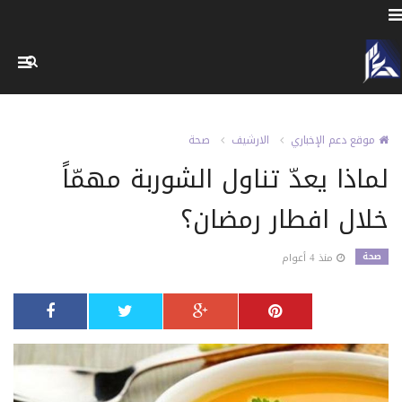
موقع دعم الإخباري
الارشيف
صحة
لماذا يعدّ تناول الشوربة مهمّاً
خلال افطار رمضان؟
صحة
منذ 4 أعوام