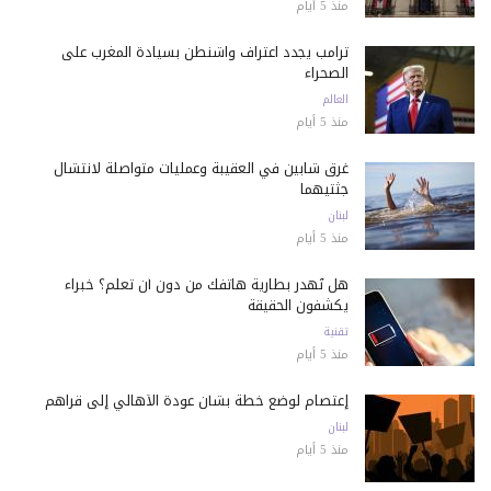
منذ 5 أيام
ترامب يجدد اعتراف واشنطن بسيادة المغرب على
الصحراء
العالم
منذ 5 أيام
غرق شابين في العقيبة وعمليات متواصلة لانتشال
جثتيهما
لبنان
منذ 5 أيام
هل تُهدر بطارية هاتفك من دون أن تعلم؟ خبراء
يكشفون الحقيقة
تقنية
منذ 5 أيام
إعتصام لوضع خطة بشأن عودة الأهالي إلى قراهم
لبنان
منذ 5 أيام