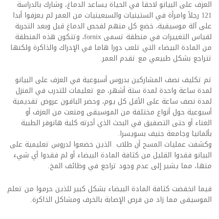
العزف على البيانو لاحقا في الحياة يساعد الدماغ، وشارك بالدراسة
121 رجلاً وامرأة في الستينيات والسبعينيات من العمر لم يعزفوا أبدا
على آلة موسيقية، خضع كل منهم لفحص الدماغ قبل وبعد التجربة
لقياس التغييرات في منطقة تسمى fornix، وتتكون هذه المنطقة
من المادة البيضاء التي تلعب دورا هاما في الإدراك والذاكرة ولكنها
تتراجع بشكل طبيعي مع تقدم العمر.
تم تكليف نصف المشاركين بدروس أسبوعية في العزف على البيانو
لمدة ساعة واحدة لمدة ستة أشهر، مع تعليمات للتدرب في المنزل
لمدة نصف ساعة على الأقل كل يوم، وحضر الباقون عروض تقديمية
أسبوعية حول أنواع مختلفة من الموسيقى ومنعت من العزف أو
الغناء أو حتى التصفيق في البحث الذي أجرته كلية هانوفر الطبية
بألمانيا وجامعة جنيف بسويسرا.
وكشفت عمليات المسح أن طلاب الذين خضعوا لدروس تعليمية على
البيانو فقدوا القليل من كثافة المادة البيضاء أو لم فقدوا أي شيء
منها، مما يشير إلى عدم وجود تراجع في وظائف المخ.
فيما انخفضت كثافة المادة البيضاء بشكل كبير للذين حرموا من تعلم
الموسيقى مما زاد من فرص الإصابة بالخرف ومشاكل الذاكرة.