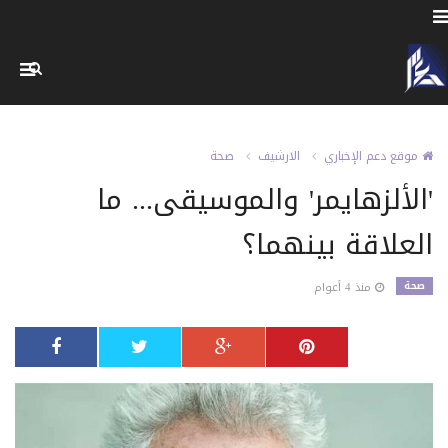
موقع دعم الإخباري
الارشيف
صحة
'الألزهايمر' والموسيقى... ما
العلاقة بينهما؟
صحة
منذ 4 أعوام