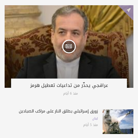
عراقجي يحذّر من تداعيات تعطيل هرمز
منذ 6 أيام
زورق إسرائيلي يطلق النار على مراكب الصيادين
لبنان
منذ 5 أيام