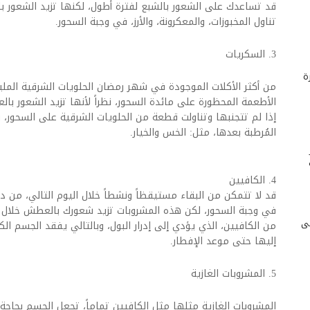
قد تساعدك على الشعور بالشبع لفترة أطول، لكنها تزيد الشعور 
تناول المخبوزات، والمعكرونة، والأرز، في وجبة السحور.
3. السكريات
ة
من أكثر الأكلات الموجودة في شهر رمضان الحلويات الشرقية الملي
الأطعمة المحظورة على مائدة السحور، نظراً لأنها تزيد الشعور بال
إذا لم تتجنبها وتناولت قطعة من الحلويات الشرقية على السحور، 
المُرطبة بعدها، مثل: الخس والخيار.
4. الكافيين
قد لا تتمكن من البقاء مستيقظاً ونشطاً خلال اليوم التالي، من 
في وجبة السحور، لكن هذه المشروبات تزيد شعورك بالعطش خلال ال
لى
من الكافيين، الذي يؤدي إلى إدرار البول، وبالتالي يفقد الجسم ال
إليها حتى موعد الإفطار.
5. المشروبات الغازية
المشروبات الغازية مثلها مثل الكافيين تماماً، تجعل الجسم بحاجة إ