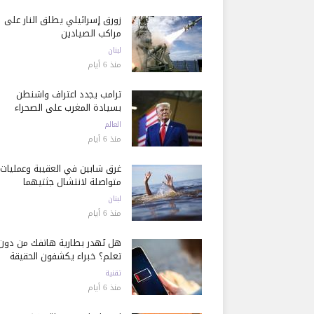
زورق إسرائيلي يطلق النار على
مراكب الصيادين
لبنان
منذ 6 أيام
ترامب يجدد اعتراف واشنطن
بسيادة المغرب على الصحراء
العالم
منذ 6 أيام
غرق شابين في العقيبة وعمليات
متواصلة لانتشال جثتيهما
لبنان
منذ 6 أيام
هل تُهدر بطارية هاتفك من دون
تعلم؟ خبراء يكشفون الحقيقة
تقنية
منذ 6 أيام