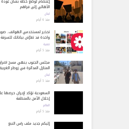
إعتصام لوضع خطة بشأن عودة
الأهالي إلى قراهم
لبنان
منذ 6 أيام
تحذير لمستخدمي الهواتف.. صور
واحدة قد تعرّض بياناتك للسرقة
تقنية
منذ 5 أيام
مجلس الجنوب ينهي مسح أضرار
المنازل المدمّرة في زوطر الغربية
لبنان
منذ 5 أيام
السعودية تؤكد لإيران حرصها ع
إحلال الأمن بالمنطقة
العالم
منذ 5 أيام
إليكم جديد ملف رأس النبع