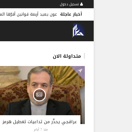
تسجيل دخول
أخبار عاجلة
عون يعيد أربعة قوانين أقرّها ال
متداولة الان
عراقجي يحذّر من تداعيات تعطيل هرمز
منذ 7 أيام