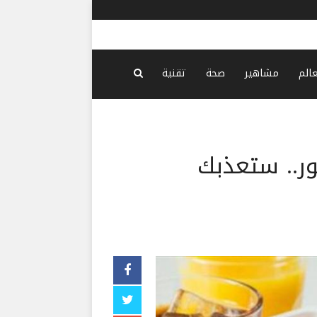
عون: زيارة 
عالم
مشاهير
صحة
تقنية
ر.. ستعذبك