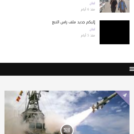
لبنان
منذ 6 أيام
إليكم جديد ملف رأس النبع
لبنان
منذ 5 أيام