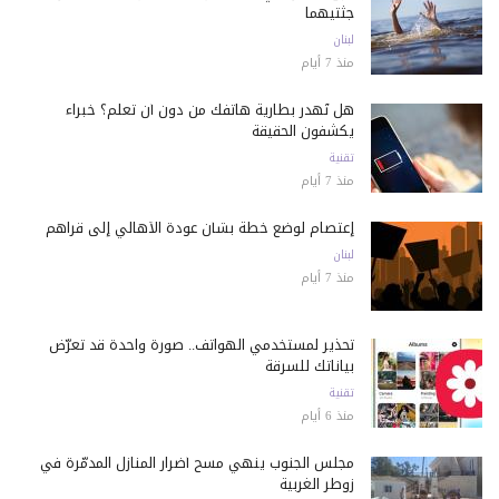
جثتيهما
لبنان
منذ 7 أيام
هل تُهدر بطارية هاتفك من دون أن تعلم؟ خبراء
يكشفون الحقيقة
تقنية
منذ 7 أيام
إعتصام لوضع خطة بشأن عودة الأهالي إلى قراهم
لبنان
منذ 7 أيام
تحذير لمستخدمي الهواتف.. صورة واحدة قد تعرّض
بياناتك للسرقة
تقنية
منذ 6 أيام
مجلس الجنوب ينهي مسح أضرار المنازل المدمّرة في
زوطر الغربية