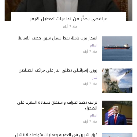
عراقجي يحذّر من تداعيات تعطيل هرمز
منذ 7 أيام
انفجار قرب ناقلة نفط شمال شرق خصب العُمانية
العالم
منذ 7 أيام
زورق إسرائيلي يطلق النار على مراكب الصيادين
لبنان
منذ 7 أيام
ترامب يجدد اعتراف واشنطن بسيادة المغرب على
الصحراء
العالم
منذ 7 أيام
غرق شابين في العقيبة وعمليات متواصلة لانتشال