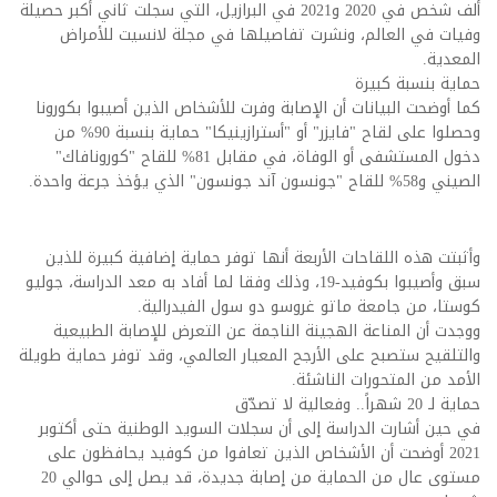
ألف شخص في 2020 و2021 في البرازيل، التي سجلت ثاني أكبر حصيلة
وفيات في العالم، ونشرت تفاصيلها في مجلة لانسيت للأمراض
المعدية.
حماية بنسبة كبيرة
كما أوضحت البيانات أن الإصابة وفرت للأشخاص الذين أصيبوا بكورونا
وحصلوا على لقاح "فايزر" أو "أسترازينيكا" حماية بنسبة 90% من
دخول المستشفى أو الوفاة، في مقابل 81% للقاح "كورونافاك"
الصيني و58% للقاح "جونسون آند جونسون" الذي يؤخذ جرعة واحدة.
وأثبتت هذه اللقاحات الأربعة أنها توفر حماية إضافية كبيرة للذين
سبق وأصيبوا بكوفيد-19، وذلك وفقا لما أفاد به معد الدراسة، جوليو
كوستا، من جامعة ماتو غروسو دو سول الفيدرالية.
ووجدت أن المناعة الهجينة الناجمة عن التعرض للإصابة الطبيعية
والتلقيح ستصبح على الأرجح المعيار العالمي، وقد توفر حماية طويلة
الأمد من المتحورات الناشئة.
حماية لـ 20 شهراً.. وفعالية لا تصدّق
في حين أشارت الدراسة إلى أن سجلات السويد الوطنية حتى أكتوبر
2021 أوضحت أن الأشخاص الذين تعافوا من كوفيد يحافظون على
مستوى عال من الحماية من إصابة جديدة، قد يصل إلى حوالي 20