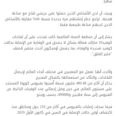
شهرا.
وبينت أن لدى الأشخاص الذين حصلوا على جرعتي لقاح مع مناعة
هجينة، تراجع خطر إصابتهم مرة جديدة بنسبة 66% مقارنة بالأشخاص
الذين لديهم مناعة طبيعية فقط.
يشار إلى أن منظمة الصحة العالمية كانت شددت على أن لقاحات
كوفيد19 مازالت فعالة بشكل لا يصدق في الوقاية من الإصابة بحالات
كوفيد شديدة والوفاة، بما يشمل أوميكرون أحدث متغير مُصنف
"مثير للقلق".
وأكدت أنها تعمل مع المعنيين في مختلف أنحاء العالم لإيصال
اللقاحات، والتأكد من استعمالها بالشكل الصحيح.
يذكر أن أكثر من 480.48 مليون نسمة أُصيبوا بفيروس كورونا المستجد
على مستوى العالم، في حين وصل إجمالي عدد الوفيات الناتجة عن
الفيروس إلى ستة ملايين و499880، بحسب رويترز.
فيما سجلت إصابات بالفيروس في أكثر من 210 دول ومناطق منذ
اكتشاف أولى حالات الإصابة في الصين في كانون الأول 2019.