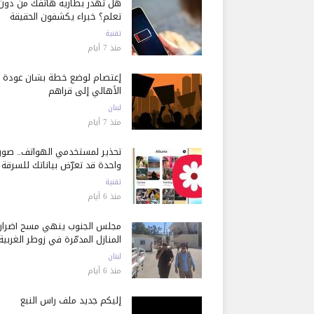
هل تُهدر بطارية هاتفك من دون
تعلم؟ خبراء يكشفون الحقيقة
تقنية
منذ 7 أيام
إعتصام لوضع خطة بشأن عودة
الأهالي إلى قراهم
لبنان
منذ 7 أيام
تحذير لمستخدمي الهواتف.. صور
واحدة قد تعرّض بياناتك للسرقة
تقنية
منذ 6 أيام
مجلس الجنوب ينهي مسح أضرار
المنازل المدمّرة في زوطر الغربية
لبنان
منذ 6 أيام
إليكم جديد ملف رأس النبع