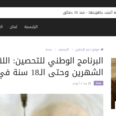
ة أثبتت جاهزيتها
-
منذ 10 دقائق
الرئيسية
لبنان
ال
موقع دعم الإخباري
الارشيف
صحة
البرنامج الوطني للتحصين: الل
الشهرين وحتى الـ18 سنة في عكار وطرابلس
صحة
منذ 4 أعوام