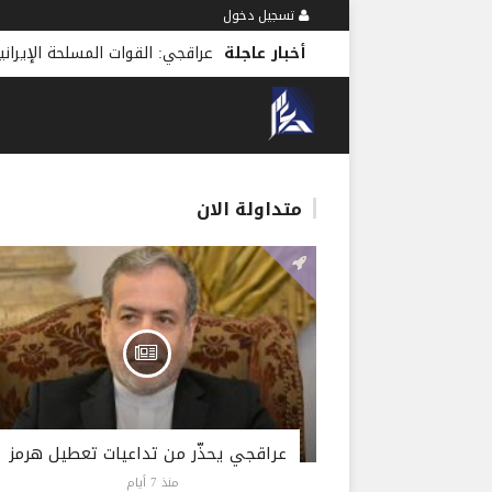
تسجيل دخول
أخبار عاجلة
عراقجي: القوات المسلحة الإيراني
متداولة الان
عراقجي يحذّر من تداعيات تعطيل هرمز
منذ 7 أيام