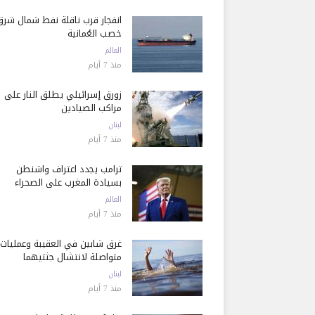
انفجار قرب ناقلة نفط شمال شرق
خصب العُمانية
العالم
منذ 7 أيام
زورق إسرائيلي يطلق النار على
مراكب الصيادين
لبنان
منذ 7 أيام
ترامب يجدد اعتراف واشنطن
بسيادة المغرب على الصحراء
العالم
منذ 7 أيام
غرق شابين في العقيبة وعمليات
متواصلة لانتشال جثتيهما
لبنان
منذ 7 أيام