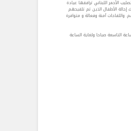
أول 2022 من خلال فرق من الصليب الأحمر اللبناني ترافقها عيادة
 إحالة الأطفال الذين تم تلقيحهم
. واللقاحات آمنة وفعالة و متوافرة
ة يوم الخميس في 7 نيسان من الساعة التاسعة صباحا ولغاية الساعة