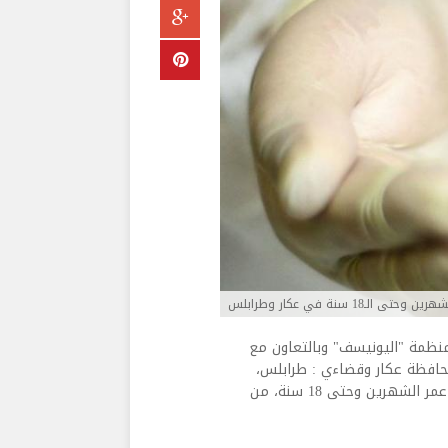
1 سنة في عكار وطرابلس
منظمة "اليونيسف" وبالتعاون مع
 محافظة عكار وقضاءي : طرابلس،
المنيه -الضنيه. ليتم إعطاء اللقاحات الأساسية لجميع الأطفال من عمر الشهرين وحتى 18 سنة، من