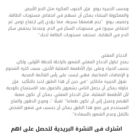
وبحسب الخبيرة يونغ فإن الحبوب المكررة مثل الخبز الأبيض
والمعكرونة البيضاء يمكن أن تسهم في انخفاض مستويات الطاقة،
وتضيف يونغ "يتم هضمها بسرعة، مما يؤدي إلى ارتفاع (ومن ثم
انخفاض سريع) في مستويات السكر في الدم، وعندما ينخفض سكر
الدم في النهاية، تستنفد مستويات الطاقة لديك".
الدجاج المقلي
يمنح تناول الدجاج المقلي الشعور بالراحلة للحظة الأولى، ولكن،
بحسب الخبراء وعلى غرار الأطعمة المقلية الأخرى، بسبب كثرة الشحوم
و الإضافات الصناعية، فهي ليست على رأس القائمة الصحية.
تقول الخبيرة ماناكير :"في حين أن هذا الطبق لذيذ بالتأكيد فإن
تناوله يمكن أن يجعل الناس يشعرون بالخمول بعد الاستمتاع بالوجبة
لأن الأطعمة المقلية، مثل الدجاج المقلي، يمكن أن تكون صعبة
الهضم وتميل إلى أن تكون طعاما" ثقيلًا "، ومزيج الدهون والملح
المستخدم في صنع هذا الطبق يمكن أن يتسبب في شعور الشخص
بالثقل وعدم الشعور بالسعادة".
اشترك فى النشرة البريدية لتحصل على اهم