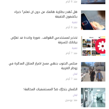
منذ 8 أيام
هل تُهدر بطارية هاتفك من دون أن تعلم؟ خبراء
يكشفون الحقيقة
تقنية
منذ 8 أيام
تحذير لمستخدمي الهواتف.. صورة واحدة قد تعرّض
بياناتك للسرقة
تقنية
منذ 7 أيام
مجلس الجنوب ينهي مسح أضرار المنازل المدمّرة في
زوطر الغربية
لبنان
منذ 7 أيام
الضّمان يتحرّك ضدّ المستشفيات المخالفة!
لبنان
منذ يومين