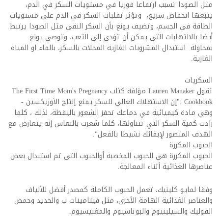
مثل الصودا تسبب ارتفاعا فوريا في مستويات السكر في الدم،
يتبعها انخفاض سريع، وتؤثر تقلبات السكر في الدم على مستويات
الطاقة في الجسم، وتضيف يونغ بأن السكر النقي مثل الصودا يرتبط
أيضا بالالتهابات التي يمكن أن تؤدي إلى التعب، وتوصي يونغ
بمحاولة استبدال المشروبات الغازية المحلات بالسكر، بالماء او المياه
الغازية.
السكريات
تقول Lauren Manaker مؤلفة كتاب The First Time Mom's Pregnancy
Cookbook :"إن الاستهلاك العالي للسكر يمنع إنتاج الأوريكسين -
وهي مادة كيميائية في دماغك تحفز الشعور باليقظة، لذلك ، كلما
زادت كمية السكر التي تتناولها، كلما شعرت بالنعاس إنه يتعارض مع
الهدف المتصور لإبقائك نشيطا بالفعل".
الحبوب المكررة
الحبوب المكررة هي الحبوب المخصبة أوالحبوب التي تم استبدال بعض
عناصرها الغذائية أثناء المعالجة.
وفقا لمايو كلينيك، تعمل الحبوب الكاملة كمصدر أفضل للألياف
والعناصر الغذائية الهامة الأخرى، مثل فيتامينات ب والحديد وحمض
الفوليك والسيلينيوم والبوتاسيوم والمغنيسيوم.