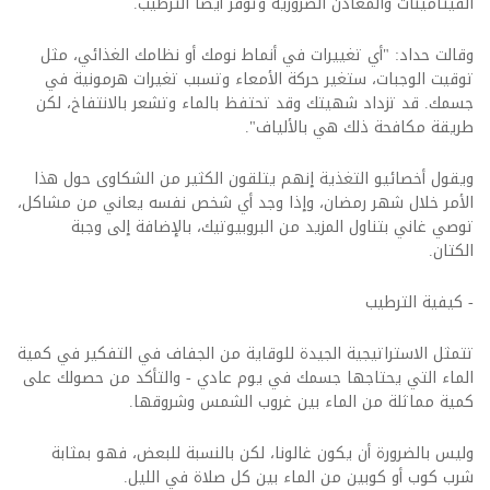
الفيتامينات والمعادن الضرورية وتوفر أيضا الترطيب.
وقالت حداد: "أي تغييرات في أنماط نومك أو نظامك الغذائي، مثل
توقيت الوجبات، ستغير حركة الأمعاء وتسبب تغيرات هرمونية في
جسمك. قد تزداد شهيتك وقد تحتفظ بالماء وتشعر بالانتفاخ، لكن
طريقة مكافحة ذلك هي بالألياف".
ويقول أخصائيو التغذية إنهم يتلقون الكثير من الشكاوى حول هذا
الأمر خلال شهر رمضان، وإذا وجد أي شخص نفسه يعاني من مشاكل،
توصي غاني بتناول المزيد من البروبيوتيك، بالإضافة إلى وجبة
الكتان.
- كيفية الترطيب
تتمثل الاستراتيجية الجيدة للوقاية من الجفاف في التفكير في كمية
الماء التي يحتاجها جسمك في يوم عادي - والتأكد من حصولك على
كمية مماثلة من الماء بين غروب الشمس وشروقها.
وليس بالضرورة أن يكون غالونا، لكن بالنسبة للبعض، فهو بمثابة
شرب كوب أو كوبين من الماء بين كل صلاة في الليل.