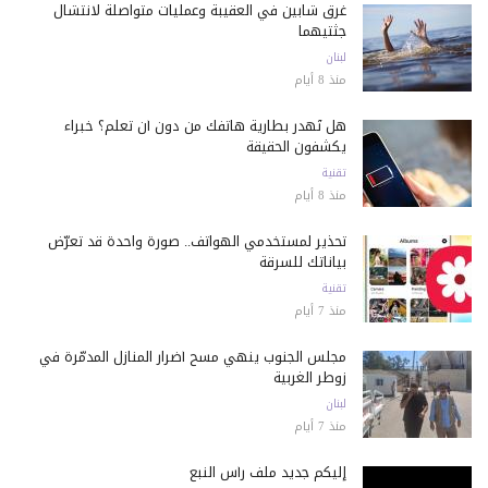
غرق شابين في العقيبة وعمليات متواصلة لانتشال
جثتيهما
لبنان
منذ 8 أيام
هل تُهدر بطارية هاتفك من دون أن تعلم؟ خبراء
يكشفون الحقيقة
تقنية
منذ 8 أيام
تحذير لمستخدمي الهواتف.. صورة واحدة قد تعرّض
بياناتك للسرقة
تقنية
منذ 7 أيام
مجلس الجنوب ينهي مسح أضرار المنازل المدمّرة في
زوطر الغربية
لبنان
منذ 7 أيام
إليكم جديد ملف رأس النبع