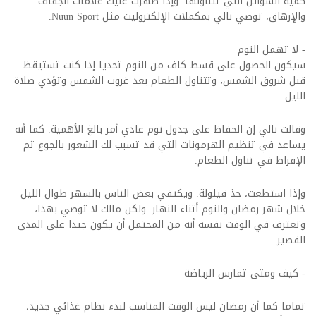
كمية السوائل التي تتناولها. وإذا ظهرت عليك علامات الجفاف
والإرهاق، توصي نالي بمكملات الإلكتروليت مثل Nuun Sport.
- لا تهمل النوم
سيكون الحصول على قسط كاف من النوم تحديا إذا كنت تستيقظ
قبل شروق الشمس، وتتناول الطعام بعد غروب الشمس وتؤدي صلاة
الليل.
وقالت نالي إن الحفاظ على جدول نوم عادي أمر بالغ الأهمية. كما أنه
يساعد في تنظيم الهرمونات التي قد تسبب لك الشعور بالجوع ثم
الإفراط في تناول الطعام.
وإذا استطعت، خذ قيلولة. ويكتفي بعض الناس بالسهر طوال الليل
خلال شهر رمضان والنوم أثناء النهار. ولكن مالك لا توصي بهذا،
وتعترف في الوقت نفسه أنه من المحتمل أن يكون جيدا على المدى
القصير.
- كيف ومتى تمارس الرياضة
تماما كما أن رمضان ليس الوقت المناسب لبدء نظام غذائي جديد،