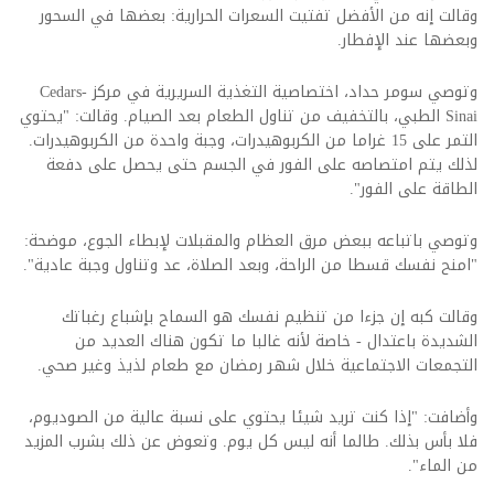
وقالت إنه من الأفضل تفتيت السعرات الحرارية: بعضها في السحور
وبعضها عند الإفطار.
وتوصي سومر حداد، اختصاصية التغذية السريرية في مركز Cedars-
Sinai الطبي، بالتخفيف من تناول الطعام بعد الصيام. وقالت: "يحتوي
التمر على 15 غراما من الكربوهيدرات، وجبة واحدة من الكربوهيدرات.
لذلك يتم امتصاصه على الفور في الجسم حتى يحصل على دفعة
الطاقة على الفور".
وتوصي باتباعه ببعض مرق العظام والمقبلات لإبطاء الجوع، موضحة:
"امنح نفسك قسطا من الراحة، وبعد الصلاة، عد وتناول وجبة عادية".
وقالت كبه إن جزءا من تنظيم نفسك هو السماح بإشباع رغباتك
الشديدة باعتدال - خاصة لأنه غالبا ما تكون هناك العديد من
التجمعات الاجتماعية خلال شهر رمضان مع طعام لذيذ وغير صحي.
وأضافت: "إذا كنت تريد شيئا يحتوي على نسبة عالية من الصوديوم،
فلا بأس بذلك. طالما أنه ليس كل يوم. وتعوض عن ذلك بشرب المزيد
من الماء".