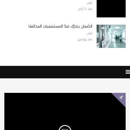
لبنان
منذ 6 أيام
الضّمان يتحرّك ضدّ المستشفيات المخالفة!
لبنان
منذ يومين