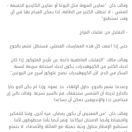
وقالت خان: "تمارين المرونة مثل اليوغا أو تمارين الكارديو الخفيفة -
المشي - لا تتطلب الكثير من الطاقة، لذا يمكن القيام بها في أي
وقت تستطيع".
- التقليل من تقلبات المزاج
حتى إذا اتبعت كل هذه الممارسات الفضلى، فستظل تشعر بالجوع.
وقالت مالك: "التقلبات العاطفية ناتجة عن تأرجح الغلوكوز. إذا كان
لديك الكثير من الكربوهيدرات، يكون لديك استجابة سريعة لنسبة
السكر في الدم، لأن الكربوهيدرات تصبح غلوكوز أسرع من البروتين".
وعندما تشعر بالجوع، حاول الإلهاء. خذ غفوة. وإذا لم يكن الجو حارا
بالخارج لدرجة أن الشمس ستجففك، قم بالسير بسرعة. وقالت نالي إن
فيتامين (د) والإندورفين يمكن أن يساعدا.
وقالت خان: "من المفترض أن يكون رمضان، مرة أخرى، وقتا للتفكير
والانضباط وأيضا الامتنان لبركاتنا. ونقر أيضا بأننا محظوظون لأننا
نستطيع الإفطار بتناول وجبة جميلة مع العائلة والأصدقاء. لا يتمتع