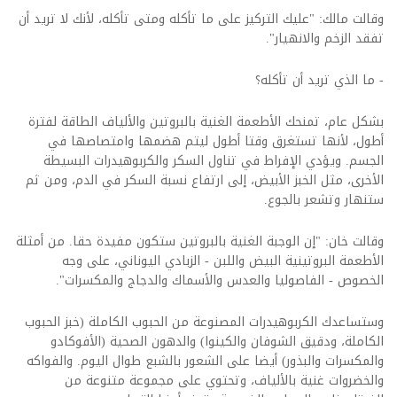
وقالت مالك: "عليك التركيز على ما تأكله ومتى تأكله، لأنك لا تريد أن
تفقد الزخم والانهيار".
- ما الذي تريد أن تأكله؟
بشكل عام، تمنحك الأطعمة الغنية بالبروتين والألياف الطاقة لفترة
أطول، لأنها تستغرق وقتا أطول ليتم هضمها وامتصاصها في
الجسم. ويؤدي الإفراط في تناول السكر والكربوهيدرات البسيطة
الأخرى، مثل الخبز الأبيض، إلى ارتفاع نسبة السكر في الدم، ومن ثم
ستنهار وتشعر بالجوع.
وقالت خان: "إن الوجبة الغنية بالبروتين ستكون مفيدة حقا. من أمثلة
الأطعمة البروتينية البيض واللبن - الزبادي اليوناني، على وجه
الخصوص - الفاصوليا والعدس والأسماك والدجاج والمكسرات".
وستساعدك الكربوهيدرات المصنوعة من الحبوب الكاملة (خبز الحبوب
الكاملة، ودقيق الشوفان والكينوا) والدهون الصحية (الأفوكادو
والمكسرات والبذور) أيضا على الشعور بالشبع طوال اليوم. والفواكه
والخضروات غنية بالألياف، وتحتوي على مجموعة متنوعة من