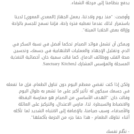
يدفع بنظامنا إلى مرحلة الشفاء.
وأوضحت: "منذ يوم ولادتنا، يعمل الجهاز [المعدي المعوي] لدينا
باستمرار. لذلك عندما نعطيه فترة راحة، فإننا نسمح للجسم بالراحة
وإزالة بعض الخلايا الميتة".
ويمكن أن تشمل فوائد الصيام تحكما أفضل في نسبة السكر في
الدم، وتقليل الإجهاد والعمليات الالتهابية في جسمك، وتحسين
صحة القلب ووظائف الدماغ، كما قالت سمية خان، أخصائية التغذية
المسجلة والمؤسس المشارك لـSanctuary Kitchen.
ولكن إذا كنت تقضي معظم اليوم دون تناول الطعام، فإن ما تفعله
في جسمك سيكون له تأثير أكبر على ما تشعر به طوال اليوم.
وقالت خان: "الهدف الأساسي من الصيام هو ممارسة اليقظة
والانضباط والسيطرة. لذا، مارس الاعتدال، والتركيز على العائلة
والأصدقاء، وسبب صيامنا، بالإضافة إلى الانتباه الشديد لما تأكله
أثناء تناولك الطعام - هذا حقا جزء من الحزمة بأكملها".
- نظّم نفسك