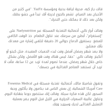
قالت ياز كبه، مدربة لياقة بدنية ومؤسسة YazFit: "في كثير من
الأحيان بعد الصيام، تشعر بالجوع لدرجة أنك تبدأ في حشو بطنك.
ولكن بعد ذلك لا يمكنك حتى التحرك".
وقالت أبرار نالي، أخصائية التغذية المسجلة عبر Naelynutrition على
"إنستغرام"، أبطئ من سرعتك عند تناول الطعام. خذ الوقت الكافي
للمضغ. يستغرق الدماغ حوالي 20 دقيقة لتلقي إشارة من معدتك
بأنك ممتلئ.
ولا يعد شهر رمضان أفضل وقت لبدء الحميات المقيدة، مثل كيتو أو
أتكينز. وقالت نالي: "حقا، ليس هناك وقت هو الأفضل، ولكن بشكل
خاص خلال شهر رمضان، عندما تصوم لمدة تزيد عن 12 ساعة، فأنت لا
تريد أن تستنفد العناصر الغذائية في جسمك".
وتقول شاميلا مالك، أخصائية تغذية مسجلة في Fresenius Medical
Care أمريكا الشمالية، إن بعض الناس قد ينامون ولا يأكلون وجبة
السحور، لكن هذه فكرة سيئة. وقالت إنك ستتضور جوعا بنهاية اليوم،
وتناول غالبية السعرات الحرارية في الليل قبل النوم يضر بعملية
التمثيل الغذائي لديك وسيزيد وزنك.