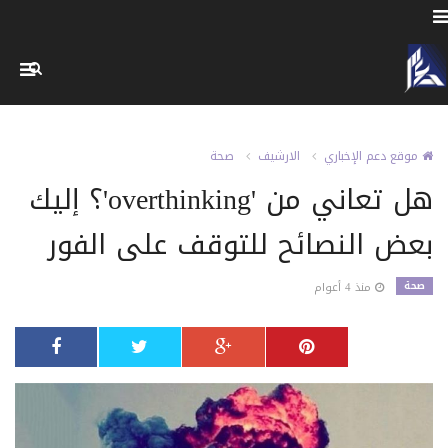
موقع دعم الإخباري
الارشيف
صحة
هل تعاني من 'overthinking'؟ إليك
بعض النصائح للتوقف على الفور
صحة
منذ 4 أعوام