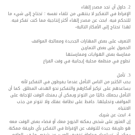
2. حاول أن تجد مصدر إلهاء
الإفراط في التفكير لا ينتهي من تلقاء نفسه ؛ تحتاج إلى شيء ما
للتحكم فيه. ابحث عن مصدر إلهاء أكثر إنتاجية مما كنت تفكر فيه.
لهذا تحتاج إلى الأفكار التالية-
التعرف على بعض المهارات الجديدة ومعالجة المواقف
الحصول على بعض التمارين
ممارسة بعض الهوايات وممارستها
تطوع في منظمة محلية إيجابية في وقت الفراغ
3. تأمل
يحب الكثير من الناس التأمل عندما يفرطون في التفكير لأنه
يساعدهم على تركيز أفكارهم والتفكير نحو الهدف المطلق. كما أن
التأمل يجعلك خاليًا من التوتر ويمكن أن يمنحك الوقت للإجابة على
المواقف وتحليلها. حافظ على نظافة عقلك ولا تتوتر من جذب
الانتباه.
4. ابحث عن شريك
إن العثور على شخص يمكنه الخروج معك أو قضاء بعض الوقت معه
هو طريقة جيدة للتوقف عن الإفراط في التفكير بأي طريقة ممكنة.
يمكن أن تساعدك محاولة تخفيف العبء عن شخص ما في الواقع