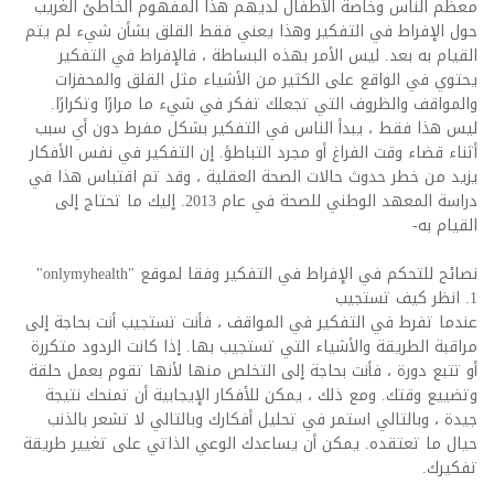
معظم الناس وخاصة الأطفال لديهم هذا المفهوم الخاطئ الغريب
حول الإفراط في التفكير وهذا يعني فقط القلق بشأن شيء لم يتم
القيام به بعد. ليس الأمر بهذه البساطة ، فالإفراط في التفكير
يحتوي في الواقع على الكثير من الأشياء مثل القلق والمحفزات
والمواقف والظروف التي تجعلك تفكر في شيء ما مرارًا وتكرارًا.
ليس هذا فقط ، يبدأ الناس في التفكير بشكل مفرط دون أي سبب
أثناء قضاء وقت الفراغ أو مجرد التباطؤ. إن التفكير في نفس الأفكار
يزيد من خطر حدوث حالات الصحة العقلية ، وقد تم اقتباس هذا في
دراسة المعهد الوطني للصحة في عام 2013. إليك ما تحتاج إلى
القيام به-
نصائح للتحكم في الإفراط في التفكير وفقا لموقع "onlymyhealth"
1. انظر كيف تستجيب
عندما تفرط في التفكير في المواقف ، فأنت تستجيب أنت بحاجة إلى
مراقبة الطريقة والأشياء التي تستجيب بها. إذا كانت الردود متكررة
أو تتبع دورة ، فأنت بحاجة إلى التخلص منها لأنها تقوم بعمل حلقة
وتضييع وقتك. ومع ذلك ، يمكن للأفكار الإيجابية أن تمنحك نتيجة
جيدة ، وبالتالي استمر في تحليل أفكارك وبالتالي لا تشعر بالذنب
حيال ما تعتقده. يمكن أن يساعدك الوعي الذاتي على تغيير طريقة
تفكيرك.