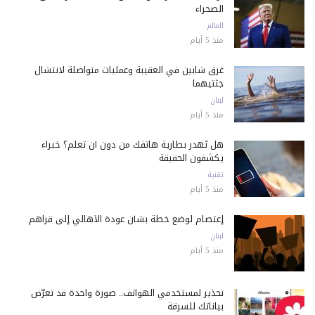
الصحراء
العالم
منذ 5 أيام
غرق شابين في العقيبة وعمليات متواصلة لانتشال
جثتيهما
لبنان
منذ 5 أيام
هل تُهدر بطارية هاتفك من دون أن تعلم؟ خبراء
يكشفون الحقيقة
تقنية
منذ 5 أيام
إعتصام لوضع خطة بشأن عودة الأهالي إلى قراهم
لبنان
منذ 5 أيام
تحذير لمستخدمي الهواتف.. صورة واحدة قد تعرّض
بياناتك للسرقة