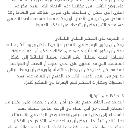
على وضع الأشياء في مكانها وفي الاتجاه الذي تريده. فكر في
الطرق التي يمكن أن تساعدك على تحويل انتباهك نحو النشاط وهذا
الشخص في كثير من الأحيان. أو يمكنك فقط مساعدة أصدقائك في
مهامهم التي يمكن أن تبعدك عن التفكير المفرط.
5. التعرف على التفكير السلبي التلقائي
يمكن أن يكون الإفراط في التفكير أمرًا جيدًا ، لكن وجود أفكار سلبية
يمكن أن يكون له تأثير خاطئ على عقلك ويمكن أن يجعلك عرضة
لمشاكل الصحة العقلية. تشير الأفكار السلبية التلقائية إلى الأفكار
المتشنجة التي قد تنطوي على بعض الخوف أو الغضب أو المواقف
المؤلمة. كل هذا يمكن أن يجعل حالتك أسوأ ويمكن أن يمنحك ليالي
بلا نوم في بعض الأحيان. لذلك من المهم أن تتعرف على هذه
المحفزات ومهارات التفكير لمنع الإفراط في التفكير كثيرًا.
6. حافظ على تركيزك
التواجد في الحاضر مهم حقًا من أجل التأمل والحصول على الكثير من
المصادر الجيدة من أجل البقاء في الوقت الحاضر. يمكنك فقط
الاستماع إلى بعض الموسيقى وقضاء بعض الوقت في الاستمتاع
بها. تناول شيئًا ما ، يمكن أن يساعدك على التخلص من الأفكار
وتركيز حواسك على بعض الأطعمة اللذيذة. اخرج للتنزه وعالج نفسك