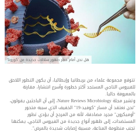
هل نحن أمام خطر ظهور سلالات جديدة من 'كورونا'
تتوقع مجموعة علماء من بريطانيا وإيطاليا، أن يكون التطور اللاحق
للفيروس التاجي المستجد أكثر خطورة وأسرع انتشارا، مقارنة
بالمعروفة حاليا.
وتشير مجلة Nature Reviews Microbiology، إلى أن الباحثين يقولون،
"نحن نعتقد أن مسار "كوفيد-19" الخفيف الذي سببه متحور
"أوميكرون" مجرد مصادفة، لأنه من المرجح أن يؤدي تطور
المستضدات، إلى ظهور أنواع جديدة من الفيروس التاجي، يمكنها
تجنب منظومة المناعة، مسببة إصابات شديدة بالمرض".