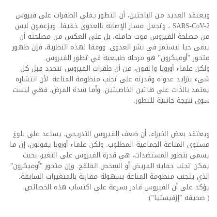
ويعتقد العديد من الباحثين، أن التطور يملي الطفرات على فيروس
SARS-CoV-2 ، وتجعل مسار الإصابة بالعدوى خفيفا. ويزعمون ليس
من مصلحة الفيروس موت حامله، بل على العكس من مصلحته أن
يبقى حيا ليستمر في نشر العدوى. ووفقا لهذه النظرية، فإن ظهور
متحور "أوميكرون" هو مرحلة طبيعية في تطور الفيروس.
ولكن علماء أوروبا واثقون، من أن طفرات الفيروس تتحدد قبل كل
شيء بتزايد عدواه وقدرته على تجنب منظومة المناعة. لأن انتشاره
يعتمد بالذات على هاتين الخاصيتين. وأما شدة المرض، فهي ليست
سوى نتيجة جانبية للتطور.
ويعتقد بعض الخبراء، أن ضعف الفيروس التدريجي، يساعد على بلوغ
مستوى المناعة الجماعية المطلوب. ولكن علماء أوروبا يقولون، إن ما
يسمى بتطور المستضدات، هي قدرة الفيروس على التغير، بحيث
يمكن تجنب حماية المريض أو الشخص الملقح. وإن متحور "أوميكرون"
الذي يتجنب منظومة المناعة بسهولة مقارنة بالمتغيرات السابقة،
يؤكد على أن الفيروس قادر بسرعة على اكتساب هذه الخصائص.
( صحيفة "إزفيستيا")