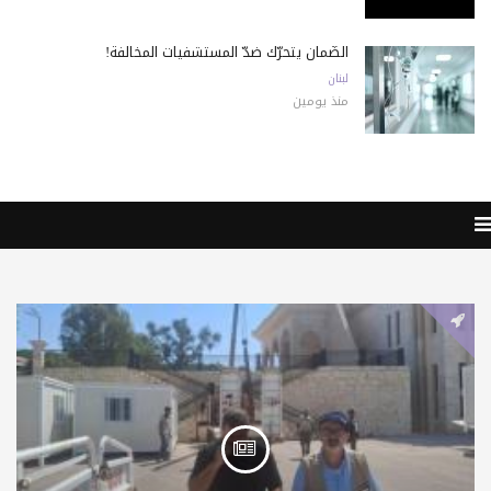
الضّمان يتحرّك ضدّ المستشفيات المخالفة!
لبنان
منذ يومين