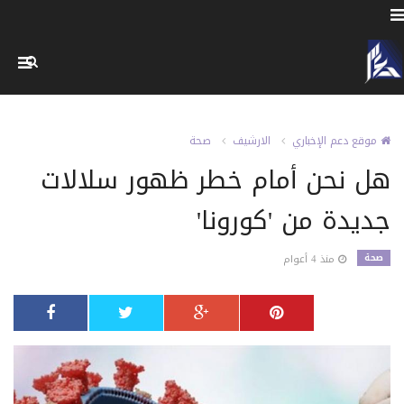
موقع دعم الإخباري
الارشيف
صحة
هل نحن أمام خطر ظهور سلالات
جديدة من 'كورونا'
صحة
منذ 4 أعوام