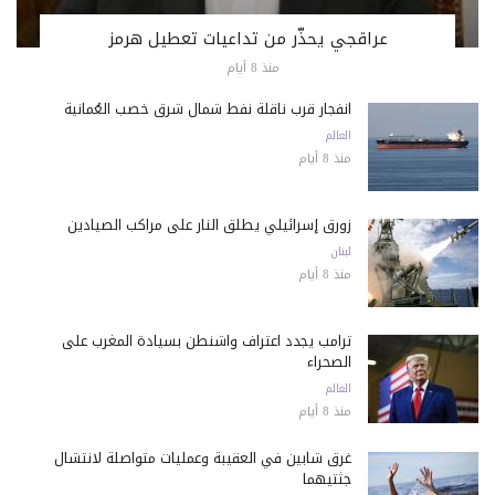
عراقجي يحذّر من تداعيات تعطيل هرمز
منذ 8 أيام
انفجار قرب ناقلة نفط شمال شرق خصب العُمانية
العالم
منذ 8 أيام
زورق إسرائيلي يطلق النار على مراكب الصيادين
لبنان
منذ 8 أيام
ترامب يجدد اعتراف واشنطن بسيادة المغرب على
الصحراء
العالم
منذ 8 أيام
غرق شابين في العقيبة وعمليات متواصلة لانتشال
جثتيهما