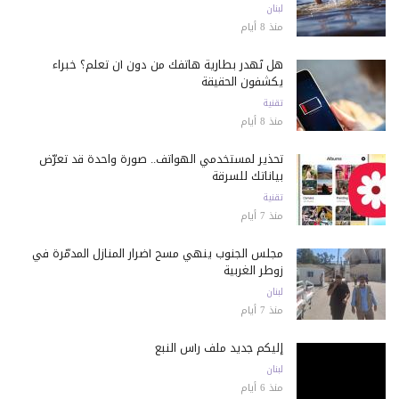
لبنان
منذ 8 أيام
هل تُهدر بطارية هاتفك من دون أن تعلم؟ خبراء
يكشفون الحقيقة
تقنية
منذ 8 أيام
تحذير لمستخدمي الهواتف.. صورة واحدة قد تعرّض
بياناتك للسرقة
تقنية
منذ 7 أيام
مجلس الجنوب ينهي مسح أضرار المنازل المدمّرة في
زوطر الغربية
لبنان
منذ 7 أيام
إليكم جديد ملف رأس النبع
لبنان
منذ 6 أيام