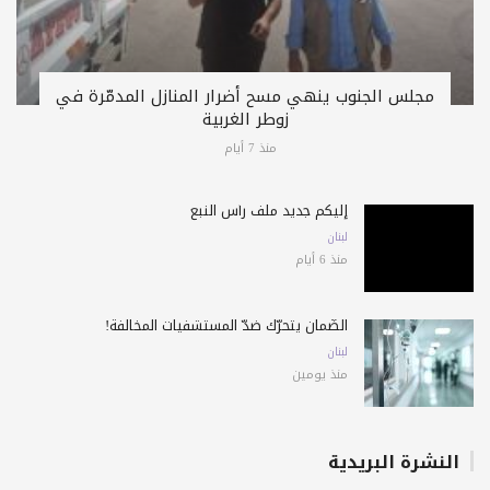
مجلس الجنوب ينهي مسح أضرار المنازل المدمّرة في
زوطر الغربية
منذ 7 أيام
إليكم جديد ملف رأس النبع
لبنان
منذ 6 أيام
الضّمان يتحرّك ضدّ المستشفيات المخالفة!
لبنان
منذ يومين
النشرة البريدية