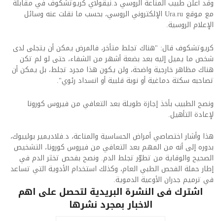
وقد أعلن طبيب المناعة الروسي د.نيقولاي كريوتشكوف في مقابلة
مع موقع Ura.ru الإلكتروني الروسي، بحسب ما نقلت عنه وسائل
الإعلام الروسية.
كريوتشكوف قال: "هناك تجلط متأخر، فالمرض يمكن أن يتجلى لدى
شخص ما يميل إليه بعد بضعة أشهر من الشفاء، حتى لو لم تكن
هناك مظاهر خارجية واضحة، ولن يكون هذا مجرد تجلط، بل يمكن أن
تصاحبه سكتة دماغية أو نوبة قلبية أو انسداد رئوي".
ونصح الطبيب بأخذ إجازة طويلة بعد التعافي من فيروس كورونا
لإعادة التأهيل.
هذا وأشار اختصاصي أمراض الحساسية والمناعة، د.فلاديمير بوليبوك،
بدوره إلى أنه من المهم بعد التعافي من فيروس كورونا، التشخيص
الصحيح والوقاية من تطوّر تجلط الدم. ونصح بفحص تخثر الدم في
إطار حملة الفحص الطبي العام، وكذلك استخدام الأدوية التي تساعد
في ترميم جدران الأوعية الدموية.
اشترك فى النشرة البريدية لتحصل على اهم
الاخبار بمجرد نشرها