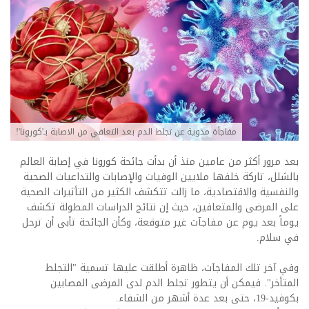
مفاجأة مدوية عن تجلط الدم بعد التعافي من الاصابة بـ'كورونا'!
بعد مرور أكثر من عامين منذ أن بدأت جائحة كورونا في إصابة العالم
بالشلل، تاركة خلفها ملايين الوفيات والإصابات والتداعيات الصحية
والنفسية والاقتصادية، ما زالت تتكشف الكثير من التأثيرات الصحية
على المرضى والمتعافين، حيث إن نتائج الدراسات المطولة تكشف
يوماً بعد يوم عن مفاجآت غير متوقعة، وكأن الجائحة تأبى أن ترحل
في سلام.
وفي آخر تلك المفاجآت، ظاهرة أطلقت عليها تسمية "التجلط
المتأخر". فيمكن أن يتطور تجلط الدم لدى المرضى المصابين
بكوفيد-19، حتى بعد عدة أشهر من الشفاء.