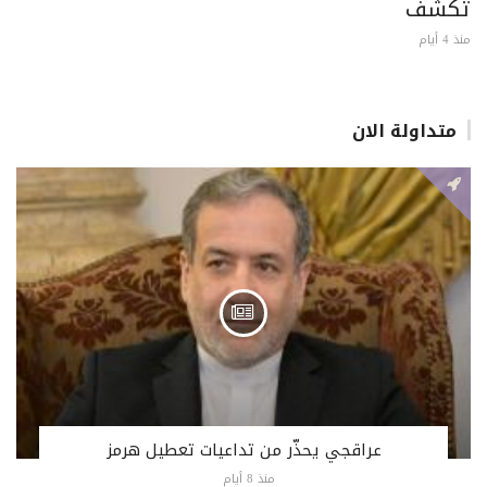
تكشف
منذ 4 أيام
متداولة الان
عراقجي يحذّر من تداعيات تعطيل هرمز
منذ 8 أيام