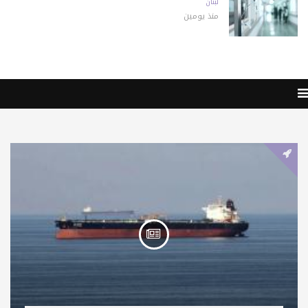
لبنان
منذ يومين