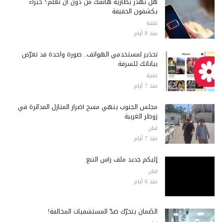
هل تُهدر بطارية هاتفك من دون أن تعلم؟ خبراء
يكشفون الحقيقة
تقنية
منذ 8 أيام
تحذير لمستخدمي الهواتف.. صورة واحدة قد تعرّض
بياناتك للسرقة
تقنية
منذ 7 أيام
مجلس الجنوب ينهي مسح أضرار المنازل المدمّرة في
زوطر الغربية
لبنان
منذ 7 أيام
إليكم جديد ملف رأس النبع
لبنان
منذ 6 أيام
الضّمان يتحرّك ضدّ المستشفيات المخالفة!