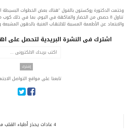
وختمت الدكتورة روكستون بالقول "هناك بعض الخطوات البسيطة ال
تناول 8 حصص من الخضار والفاكهة في اليوم، بما في ذلك كوب م
والابتعاد عن الأطعمة المسببة للالتهاب الغنية بالدهون المشبعة وا
اشترك فى النشرة البريدية لتحصل على اهم 
تابعنا على مواقع التواصل الاجت
4 عادات يحذر أطباء القلب منها إذا كنت تريد خفض ضغط الدم.. ما هي؟