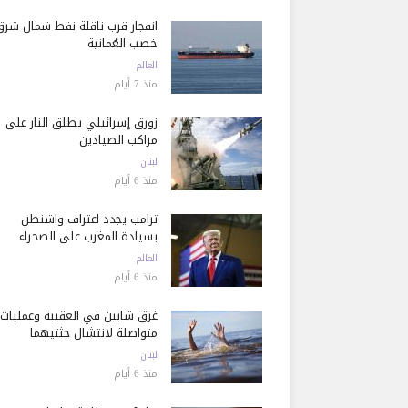
انفجار قرب ناقلة نفط شمال شرق
خصب العُمانية
العالم
منذ 7 أيام
زورق إسرائيلي يطلق النار على
مراكب الصيادين
لبنان
منذ 6 أيام
ترامب يجدد اعتراف واشنطن
بسيادة المغرب على الصحراء
العالم
منذ 6 أيام
غرق شابين في العقيبة وعمليات
متواصلة لانتشال جثتيهما
لبنان
منذ 6 أيام