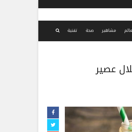
بزشكيان: ن
عالم
مشاهير
صحة
تقنية
لال عصير