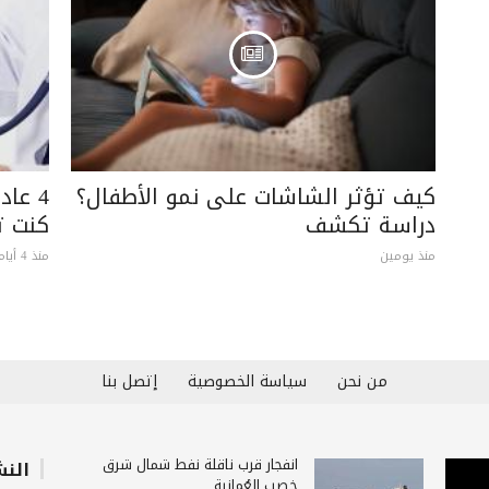
كيف تؤثر الشاشات على نمو الأطفال؟
4 عاد
دراسة تكشف
كنت ت
منذ يومين
منذ 4 أيام
من نحن
سياسة الخصوصية
إتصل بنا
انفجار قرب ناقلة نفط شمال شرق
النش
خصب العُمانية