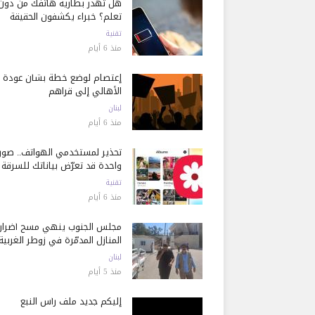
هل تُهدر بطارية هاتفك من دون
تعلم؟ خبراء يكشفون الحقيقة
تقنية
منذ 6 أيام
إعتصام لوضع خطة بشأن عودة
الأهالي إلى قراهم
لبنان
منذ 6 أيام
تحذير لمستخدمي الهواتف.. صور
واحدة قد تعرّض بياناتك للسرقة
تقنية
منذ 6 أيام
مجلس الجنوب ينهي مسح أضرار
المنازل المدمّرة في زوطر الغربية
لبنان
منذ 5 أيام
إليكم جديد ملف رأس النبع