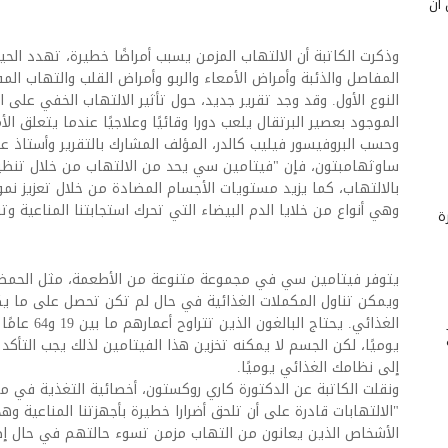
 أن
وذكرت الكاتبة أن الالتهاب المزمن يسبب أمراضًا خطيرة، تهدد الحي
المفاصل والذئبة وأمراض الأمعاء والربو وأمراض القلب والتهاب ا
النوع الأول. وقد وجد تقرير جديد، حول تأثير الالتهاب الخفي على ا
الموجود بعصير البرتقال يلعب دورا وقائيًا وعلاجيًا عندما يتعلق الأم
وحسب البروفيسور فيليب كالدر، المؤلف المشارك بالتقرير وأستاذ عل
ساوثهامبتون، فإن "فيتامين سي يحد من الالتهاب من خلال تنظيم 
بالالتهاب، كما يزيد مستويات الأجسام المضادة من خلال تعزيز نمو الخ
وهي أنواع من خلايا الدم البيضاء التي تحرك استجابتنا المناعية و
ة
يتوفر فيتامين سي في مجموعة متنوعة من الأطعمة، مثل الحمضيا
ويمكن تناول المكملات الغذائية في حال لم تكن تحصل على ما 
يوميًا، لكن الجسم لا يمكنه تخزين هذا الفيتامين لذلك يجب التأك
إلى نظامك الغذائي يوميًا.
ونقلت الكاتبة عن الدكتورة كاري روكستون، أخصائية التغذية في م
"الالتهابات قادرة على أن تلحق أضرارا خطيرة بأجهزتنا المناعية وهذ
الأشخاص الذين يعانون من التهاب مزمن تسوء حالتهم في حال إصابت