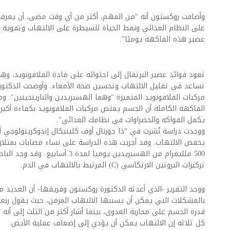
وأضافت روكستون أنه "من المهم، أكثر من أي وقت مضى، أن يعرف 
على النظام الغذائي ونمط الحياة للسيطرة على الالتهاب وتقوية 
عصير هذه الفاكهة يوميًا".
تعود فوائد عصير البرتقال إلى احتوائه على مادة الفلافونويد، وه
تساعد في تقليل الالتهاب وتحسين صحة الأمعاء. وأوضحت الدكتور
مركبات الفلافونويد المتميزة "وهما الهسبريدين والنارينجينين". و
الفاكهة الكاملة أن الجسم يمتص مركبات الفلافونويد بكفاءة أكبر
يكمل الفواكه والخضراوات في نظامك الغذائي".
ووجدت دراسة نُشرت في "ذا جورنال أوف كلينيكال إندوكرينولوجي أند
يخفض الالتهاب. وقد أجريت هذه الدراسة على نساء مصابات بمتلاز
500 ملليغرام من الهسبريدين يوميا لمدة
تركيزات البروتين الارتكاسي (C) المرتبط بالالتهاب في الدم.
ووجد التقرير -الذي أعدته الدكتورة روكستون وفريقها- أن العديد م
بالمشكلات التي يمكن أن يسببها الالتهاب المزمن، حيث يقول ربعه
قدرة الجسم على محاربة العدوى، بينما أشار أكثر من الثلث إلى أن
كل ثلاثة إن الالتهاب يمكن أن يؤدي إلى إضعاف عملية الأيض.