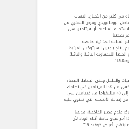
اة في كثير من الأحيان، التهاب
لمفاصل الروماتويدي ومرض السكري من
لاستجابة المناعية، أن فيتامين سي
ر بصحتنا.
م المناعة الغذائية بجامعة
إنتاج بروتين السيتوكين المرتبط
لايا الليمفاوية التائية والبائية،
توجهها".
ت والفلفل وحتى البطاطا البيضاء،
يكفي من هذا الفيتامين في نظامك
الغذائي. يحتاج البالغون الذين تتراوح أعمارهم ما بين 19 و64 عامًا إلى 40 ملليغراما من فيتامين سي
د من إضافة الأطعمة التي تحتوي عليه
ركز علوم عصير الفاكهة، قولها
ا أمر سيئ خاصة أثناء الوباء لأن
هم بأعراض كوفيد-19".