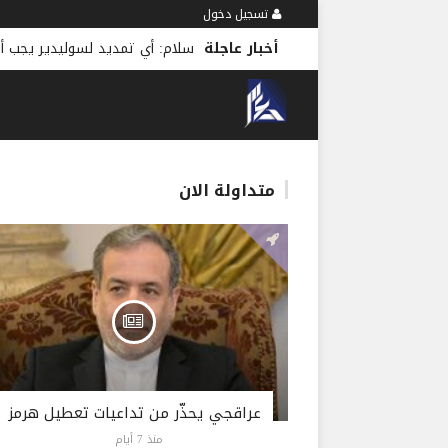
تسجيل دخول
أخبار عاجلة
سلام: أي تمديد لسوليدير يجب أ
متداولة الان
عراقجي يحذّر من تداعيات تعطيل هرمز
منذ 7 أيام