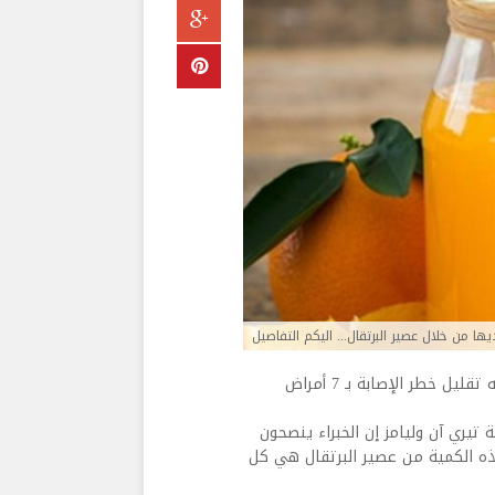
كشفت دراسة علمية أن شرب كوب واحد من عصير البرتقال من شأنه تقليل خطر الإصابة بـ 7 أمراض
البريطانية، قالت الكاتبة تيري آن وليامز إن الخبراء ينصحون
ًا، ولكن هذه الكمية من عصير البرتقال هي كل