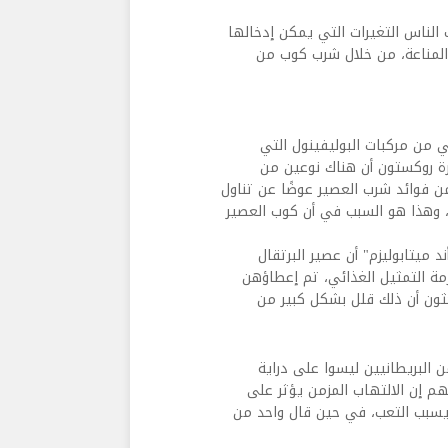
الناس التغيرات التي يمكن إدخالها
المناعة، من خلال شرب كوب من
ي من مركبات البوليفينول التي
ة روكستون أن هناك نوعين من
من فوائد شرب العصير عوضًا عن تناول
، وهذا هو السبب في أن كوب العصير
 ميتابوليزم" أن عصير البرتقال
مة التمثيل الغذائي، تم إعطاؤهن
 3 أسابيع. وقد وجد الباحثون أن ذلك قلل بشكل كبير من
ن البريطانيين ليسوا على دراية
م إن الالتهاب المزمن يؤثر على
ه يسبب التعب، في حين قال واحد من