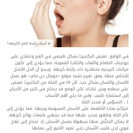
ما أسباب رائحة الفم الكريهة؟
في الواقع، تعيش البكتيريا بشكل طبيعي في الفم وتتغذى على
بروتينات الطعام واللعاب والخلايا الفموية، مما يؤدي إلى تكون
مركبات كبريتية متطايرة ذات رائحة كريهة. ويبدو أن الحل الأمثل
للتخلص منها، وفق تقرير نشره موقع «جورنال دي فام»، هو غسل
الأسنان واللسان بشكل جيد، لأن 60 في المئة من البكتيريا تعيش
على سطحه وبين ثناياه، لكن الوضع قد يحتاج في كثير من الأحيان
إلى استشارة طبيب. وفي ما يلي أهم الأسباب:
1 ــ التسوّس أو صديد اللثة
تتراكم بقايا الأطعمة على الأسنان المسوسة وبينها، مما يؤدي إلى
تأثر اللثة وظهور صديد عليها مما قد ينتهي بانبعاث روائح كريهة،
لا يمكن التخلّص منها بسهولة بغسل الأسنان، إذ تحتاج إلى علاج
فوري لدى طبيب الأسنان حتى تعود الأمور إلى نصابها.