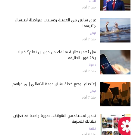
العالم
منذ 7 أيام
غرق شابين في العقيبة وعمليات متواصلة لانتشال
جثتيهما
لبنان
منذ 7 أيام
هل تُهدر بطارية هاتفك من دون أن تعلم؟ خبراء
يكشفون الحقيقة
تقنية
منذ 7 أيام
إعتصام لوضع خطة بشأن عودة الأهالي إلى قراهم
لبنان
منذ 7 أيام
تحذير لمستخدمي الهواتف.. صورة واحدة قد تعرّض
بياناتك للسرقة
تقنية
منذ 6 أيام