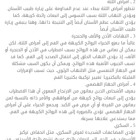
2 ــ أمراض اللثة
تتطور أمراض اللثة ببطء عند عدم المداومة على زيارة طبيب الأسنان.
ويؤدي التهاب اللثة بسبب التسوس إلى انبعاث رائحة كريهة، كما
يؤدي التهاب عظم الأسنان أيضاً إلى النتيجة ذاتها، وهنا ينبغي زيارة
طبيب الأسنان أيضاً.
3 ــ التهابات الأذن والأنف والحنجرة
غالباً ما يعزو الخبراء الروائح الكريهة في الفم إلى أمراض اللثة، لكن
يمكن أن نعاني من هذه الروائح بسبب اضطراب في الأذن أو الحنجرة أو
الأنف، إذ يؤدي التهاب الحلق إلى انتقال الصديد إلى الفم، كما قد
تسبب الجيوب الأنفية هذه الروائح، ويمكن أن يكون السبب مشكلة
في الجهاز التنفسي مثل الالتهاب الرئوي، حيث تسبب الإفرازات
المليئة بالبكتيريا تغيير تركيبة بكتيريا الفم.
4 ــ أمراض الجهاز الهضمي
يعرف الأشخاص الذين يعانون من الارتجاع المعوي أن هذا الاضطراب
يؤدي إلى انبعاث روائح كريهة من أفواههم، والأمر ذاته بالنسبة لمن
يعانون من القرحة أو أي مرض في الكبد. ويجمع الخبراء على أن أمراض
الجهاز الهضمي تؤدي بالضرورة إلى هذه الروائح الكريهة في الفم،
مما يستدعي علاجها بسرعة.
5 ــ السكري
تؤدي المضاعفات الشديدة لمرض السكري، مثل انخفاض تركيز
الأنسولين في الدم، إلى انبعاث رائحة غريبة تشبه رائحة الأسيتون، من