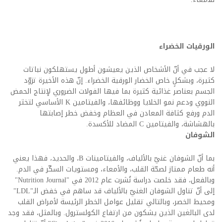
الورقيات الخضراء
لا عجب في أنّ الأشخاص الذين يعيشون أطول يستهلكون نباتات
كثيرة، وبشكلٍ خاص الخضار الورقية الخضراء. إنّ هذه الأخيرة تزوّد
الجسم بعناصر غذائية كثيرة بما فيها الفولات الضروري لإنتاج الحمض
النووي ودعم نمو الخلايا ووظائفها، والفيتامين K الأساسي لتخثر
الدم ورفع كثافة المعادن في العظام وخفض خطر إصابتها
بالهشاشة، والفيتامين C المضاد للأكسدة.
الشوفان
بما أنّ الشوفان غنيّ بالألياف، والفيتامينات B، والحديد، فهذا يعني
أنه طعام ممتاز لصحّة القلب، والأمعاء، ومستويات السكّر في الدم.
وبالفعل، فقد خلصت دراسة نُشرت عام 2012 في "Nutrition Journal"
إلى أنّ تناول الشوفان الغنيّ بالألياف قد ساهم في خفض الـ"LDL"
ومحيط الخصر، وبالتالي تقليل عوامل الخطر الرئيسة لأمراض القلب
لدى البالغين الذين يشكون من ارتفاع الكولسترول. وبالمثل، فقد وجد