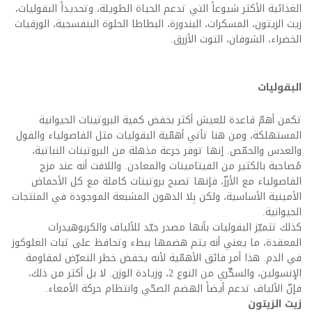
الغذائية الأكثر شيوعاً التي تدعم الحياة الطويلة، وتحديداً البقوليات،
زيت الزيتون، المسكرات، البندورة، البطاطا الحلوة البنفسجية، الورقيات
الخضراء، الشوفان، التوت الأزرق.
البقوليات
تكمن أهمّ قاعدة للعيش أكثر بخفض كمية البروتينات الحيوانية
المستهلكة، ومن هنا تأتي أهمّية البقوليات مثل الفاصولياء والفول
والعدس والحمّص. إنها توفر جرعة مذهلة من البروتينات النباتية،
مُصاحبة بالكثير من الفيتامينات والمعادن. واللافت أنه عند مزج
الفاصولياء مع الأرزّ، فإنها تصبح بروتينات كاملة مع كل الأحماض
الأمينية الأساسية، ولكن بِلا الدهون المشبعة الموجودة في المنتجات
الحيوانية.
كذلك تتميّز البقوليات بأنها مصدر جيّد للألياف والكربوهيدرات
المعقدة، ما يعني أنه يتم هضمها ببطء وتحافظ على ثبات الغلوكوز
في الدم. هذا أمر فائق الأهمّية لأنه يخفض خطر التعرّض لمقاومة
الإنسولين، والسكّري من النوع 2، وزيادة الوزن. لا بل أكثر من ذلك،
فإنّ الألياف تدعم أيضاً الهضم الصحّي وانتظام حركة الأمعاء.
زيت الزيتون