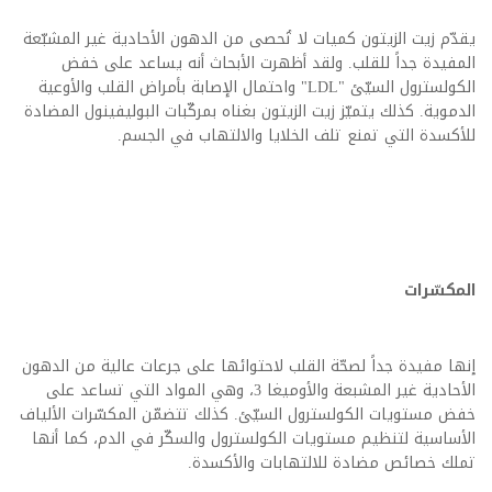
يقدّم زيت الزيتون كميات لا تُحصى من الدهون الأحادية غير المشبّعة
المفيدة جداً للقلب. ولقد أظهرت الأبحاث أنه يساعد على خفض
الكولسترول السيّئ "LDL" واحتمال الإصابة بأمراض القلب والأوعية
الدموية. كذلك يتميّز زيت الزيتون بغناه بمركّبات البوليفينول المضادة
للأكسدة التي تمنع تلف الخلايا والالتهاب في الجسم.
المكسّرات
إنها مفيدة جداً لصحّة القلب لاحتوائها على جرعات عالية من الدهون
الأحادية غير المشبعة والأوميغا 3، وهي المواد التي تساعد على
خفض مستويات الكولسترول السيّئ. كذلك تتضمّن المكسّرات الألياف
الأساسية لتنظيم مستويات الكولسترول والسكّر في الدم، كما أنها
تملك خصائص مضادة للالتهابات والأكسدة.