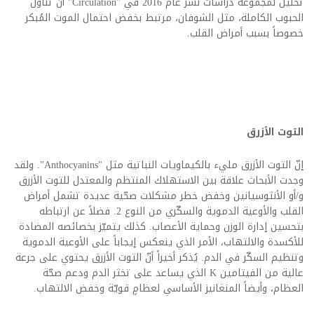
تحليل لمجموعة دراسات نُشر عام 2016 في "Circulation" أنّ تناول
الحبوب الكاملة، مثل الشوفان، مرتبط بخفض احتمال الموت المُبكر
خصوصاً بسبب أمراض القلب.
التوت الأزرق
إنّ التوت الأزرق مليء بالكيماويات النباتية مثل "Anthocyanins". ولقد
وجدت الأبحاث علاقة بين الاستهلاك المنتظم والمعتدل للتوت الأزرق
و/أو الأنثوسيانين وخفض خطر مشكلات صحّية عديدة تشمل أمراض
القلب والأوعية الدموية والسكّري من النوع 2. فضلاً عن ارتباطه
بتحسين إدارة الوزن وحماية الأعصاب. كذلك يتميّز بخصائصه المضادة
للأكسدة والالتهاب، الأمر الذي ينعكس إيجاباً على الأوعية الدموية
وتنظيم السكّر في الدم. يُذكر أخيراً أنّ التوت الأزرق يحتوي على جرعة
عالية من الفيتامين K الذي يساعد على تخثر الدم ودعم صحّة
العظام، وأيضاً المنغانيز الأساسي لعظامٍ قويّة وخفض الالتهاب.