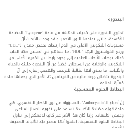
البندورة
تحتوي البندورة على كميات مُدهشة من مادة "Lycopene" المضادة
للأكسدة، والتي تمنحها اللون الأحمر. ولقد وجدت الأبحاث أنّ
مستويات الليكوبين الأعلى في الدم ارتبطت بخفض معدل الـ"LDL"
ورفع الكولسترول الجيّد "HDL"، ما يساهم في تحسين صحّة القلب.
كذلك توصلت الأبحاث العلمية إلى وجود رابط بين الكمية الأعلى من
الليكوبين والوقاية من السرطان. فضلاً عن أنّ البندورة مليئة بالمياه
والألياف، ما يعني أنها مثالية للترطيب والهضم. إشارة إلى أنّ
البندورة تتضمّن جرعة عالية من الفيتامين C، الأمر الذي يجعلها مادة
مُعزِّزة للمناعة.
البطاطا الحلوة البنفسجية
إنّ أصباغ الـ"Anthocyanin"، المسؤولة عن لون الخضار البنفسجي، هي
مادة قويّة مضادة للأكسدة تساعد على تقوية الجهاز المناعي
وخفض الالتهاب. وإذا كان هذا الأمر غير كافٍ لدفعكم إلى تناول
البطاطا الحلوة البنفسجية، اعلموا أنها مصدر جيّد للألياف الصديقة
للأمعاء.