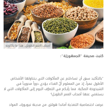
أصحاب العمر الطويل.. هذا ما يأكلونه
كتبت صحيفة "الجمهوريّة":
"بالتأكيد سبق أن تساءلتم عن المأكولات التي يتناولها الأشخاص
الأطول عمراً، إذ من المعلوم أنّ الغذاء يؤدي دوراً محورياً في
الشيخوخة الصحّية. فما رأيكم في التعرّف اليوم إلى المأكولات التي لا
يستغني عنها أصحاب العمر الطويل؟
عرضت اختصاصية التغذية أماندا هولتزر، من مدينة نيويورك، المواد