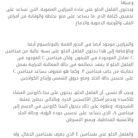
وغيرها.
ويحتوي الفلفل الحلو على مادة البيرازين العضوية، التي تساعد على
تخفيض كثافة الدم، ما يساعد على منع تجلطه والوقاية من أمراض
القلب والأوعية الدموية والدماغ.
والبيرازين موجود أيضا في البذور الغنية بالبوتاسيوم أيضا.
وبالإضافة إلى هذا يحتوي الفلفل الحلو على نسبة عالية من فيتامين
С تعادل الموجودة في الليمون. ولكن فيتامين С الموجود في
الفلفل الحلو لا يفقد خصائصه في حالة المعالجة الحرارية بفضل
حمايته من جانب فيتامين Р. وكما هو معروف يساعد فيتامين С
على تحسين حالة الجلد ومنع حروق الشمس وإنتاج الكولاجين.
ويجب ألا ننسى، أن الفلفل الحلو، يحتوي على بيتا-كاروتين المضاد
للأكسدة ويدمر أشكال الأكسجين الحرة، وبالتالي يبطئ عملية
الشيخوخة. وعلاوة على ذلك يتحول البيتا كاروتين في الجسم إلى
فيتامين А، الذي يساعد على تحسين جودة الرؤية، وحالة الجلد
والأغشية المخاطية، ويمنع التسرطن.
والفلفل الحلو غني بفيتامين Е الذي يعرف بفيتامين الجمال، وله