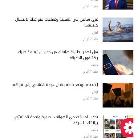
منذ 7 أيام
غرق شابين في العقيبة وعمليات متواصلة لانتشال
جثتيهما
لبنان
منذ 7 أيام
هل تُهدر بطارية هاتفك من دون أن تعلم؟ خبراء
يكشفون الحقيقة
تقنية
منذ 7 أيام
إعتصام لوضع خطة بشأن عودة الأهالي إلى قراهم
لبنان
منذ 7 أيام
تحذير لمستخدمي الهواتف.. صورة واحدة قد تعرّض
بياناتك للسرقة
تقنية
منذ 6 أيام