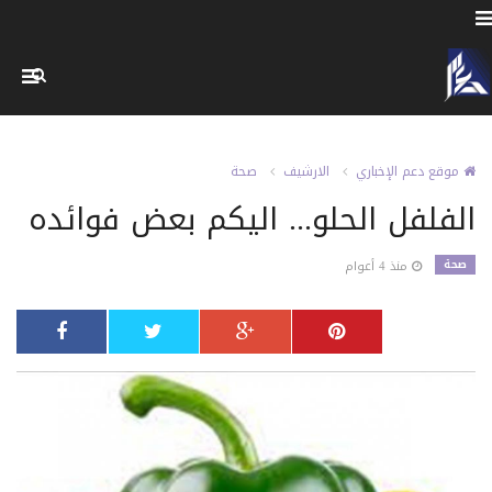
موقع دعم الإخباري
الارشيف
صحة
الفلفل الحلو... اليكم بعض فوائده
صحة
منذ 4 أعوام