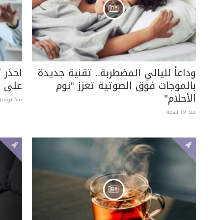
وداعاً لليالي المضطربة.. تقنية جديدة
احذر 
بالموجات فوق الصوتية تعزز "نوم
على ه
الأحلام"
منذ يومين
منذ 19 ساعة