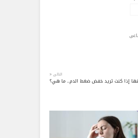
ماعى
التالى