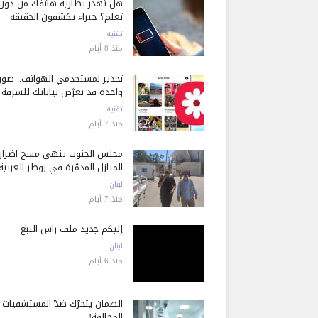
هل تُهدر بطارية هاتفك من دون
تعلم؟ خبراء يكشفون الحقيقة
تقنية
منذ 8 أيام
تحذير لمستخدمي الهواتف.. صور
واحدة قد تعرّض بياناتك للسرقة
تقنية
منذ 7 أيام
مجلس الجنوب ينهي مسح أضرار
المنازل المدمّرة في زوطر الغربية
لبنان
منذ 7 أيام
إليكم جديد ملف رأس النبع
لبنان
منذ 6 أيام
الضّمان يتحرّك ضدّ المستشفيات
المخالفة!