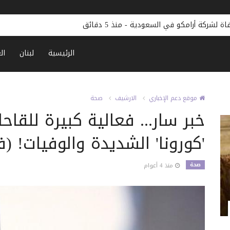
اة لشركة أرامكو في السعودية
-
منذ 5 دقائق
الرئيسية
لبنان
ال
موقع دعم الإخباري
الارشيف
صحة
خبر سار... فعالية كبيرة للقاح
'كورونا' الشديدة والوفيات! (ف
صحة
منذ 4 أعوام