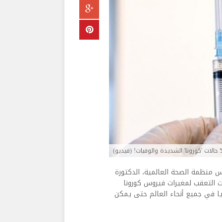
ّ حالات 'كورونا' الشديدة والوفيات! (فيديو)
ة الأوبئة والمسؤولة التقنية عن مكافحة "كوفيد-19" فس منظمة الصحة العالمية، الدكتورة
ت التعقب لمغيرات فيروس كورونا
ويا في جميع أنحاء العالم حتى يمكن