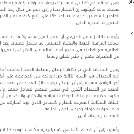
 أن
وفي الحلقة رقم 69 التي قامت بتقديمها مسؤولة الإعلام 
سميث، قالت كيركوف إن الاختبار يحتاج إلى دعم من خلال رصد الت
العامين الماضيين، وهو ما يساعد حقًا على تتبع كيفية تغير الفي
المتغيرات المثيرة للقلق
ة
وأردفت قائلة إنه من الطبيعي أن تتغير الفيروسات، وكلما زاد انتش
تساعد المراقبة القوية والاختبار المستمر، بما يشمل عمليات رصد
العالمية مع العلماء في جميع أنحاء العالم على النظر في التغيير
من التغييرات مهم أو مثير للقلق ولماذا.
وحول التحديات التي تواجهها البلدان ومنظمة الصحة العالمية أثنا
أهم التحديات في السنة الثالثة من الجائحة هي المحافظة على أنظم
العديد من التحديات الأخرى التي يتعين عليهم التعامل معها، والأ
جهودا مضنية يتم بذلها لمواكبة المراقبة والاختبار، والتأكد من أن
حالات مرضية مزمنة ومرضى نقص المناعة.
اللقاحات وإجراءات أخرى
وأشارت إل