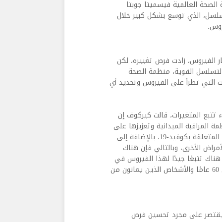
بمنظمة الصحة العالمية فيسميتا جوبتا
سلسل، الذي توسع بشكل كبير خلال
روس.
ار الفيروس، زادت فرص تغييره، لكن
 التسلسل القوية، منظمة الصحة
ات التي تطرأ على الفيروس وتحديد أي
ء تتبع المتغيرات، قالت كيركوف إن
ة المراقبة الميدانية وتعزيزها على
أرض الواقع، مشيرة إلى أن البلدان تواجه حاليًا العديد من التحديات المتعلقة بكوفيد-19، بالإضافة إلى
مراض الأخرى، وبالتالي فإن هناك
 هناك تتبعًا جيدًا لهذا الفيروس في
الفئات السكانية المعرضة للخطر والأشخاص الذين تزيد أعمارهم عن 60 عامًا والأشخاص الذين يعانون من
ى أن التحرك الأساسي لاستراتيجية مكافحة كوفيد-19 لا يقتصر على مجرد تحسين فرص