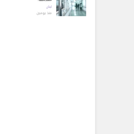
لبنان
منذ يومين