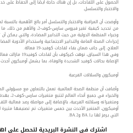
الحصول على اللقاحات، بل إن هناك حاجة أيضًا إلى الحفاظ على خدم
والاختبار والتسلسل.
وأوضحت أن المراقبة والاختبار والتسلسل أمر بالغ الأهمية بالنسبة
من تحديد كيفية تغير فيروس سارس-كوف-
وخبراء المنظمة الدولية من حيث التدابير المضادة، والتي يمكن أن ت
إجراءات الصحة العامة والتدابير الاجتماعية واستخدام الأدوية الم
العلاج، إلى جانب ضمان بقاء لقاحات كوفيد-19 فعالة.
وفي هذا السياق، نوهت كي
الإصابة بحالات كوفيد الشديدة والوفاة، بما يشمل أوميكرون أحدث 
أوميكرون والسلالات الفرعية
وأضافت أن منظمة الصحة العالمية تعمل بالتعاون مع مسؤولي الم
والخبراء في جم
ومتغيراته وسلالته الفرعية، بالإضافة إلى مواصلة رصد فعالية ال
أوميكرون، المتغير الأحدث بين خمس متغيرات تم تصنيفها مثيرة لل
التي يرمز لها بـBA.1 وBA.2.
اشترك فى النشرة البريدية لتحصل على اهم 