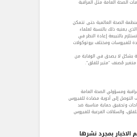
ات الصحة العامة مثل المراقبة
 لمنظمة الصحة العالمية حتى تتمكن
2، والأهم من ذلك، ما الذي يعنيه ذلك بالنسبة لعلماء
ستلزم بالتبيعة إعادة النظر في
ضادة للفيروسات ومختلف بروتوكولات
ركوف بأن لقاحات كوفيد19 مازالت فعالة بشكل لا يصدق في الوقاية من
متغير مُصنف "مثير للقلق".
راقبة ومسؤولي الصحة العامة
يع أنحاء العالم لتتبع متغيرات سارس-كوف-2، بهدف التوصل إلى أدوية مضادة للفيروس
لقاحات وتحقيق حماية مناسبة ضد
قلق، والسلالات الفرعية للفيروس
الاخبار بمجرد نشرها