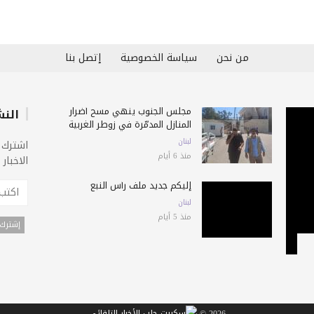
من نحن
سياسة الخصوصية
إتصل بنا
مجلس الجنوب ينهي مسح أضرار
النش
المنازل المدمّرة في زوطر الغربية
لبنان
اشترك 
منذ 6 أيام
الاخبار
إليكم جديد ملف رأس النبع
لبنان
منذ 5 أيام