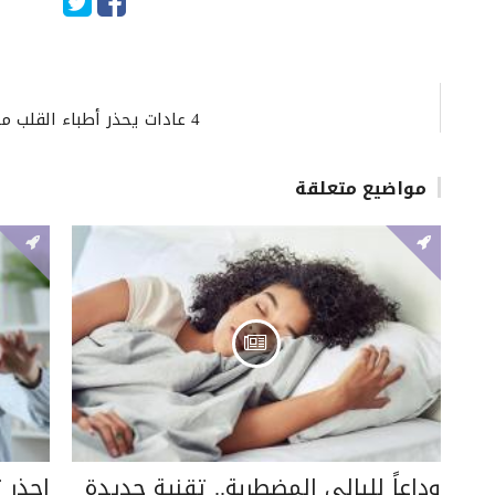
4 عادات يحذر أطباء القلب منها إذا كنت تريد خفض ضغط الدم.. ما هي؟
مواضيع متعلقة
وداعاً لليالي المضطربة.. تقنية جديدة
احذر 