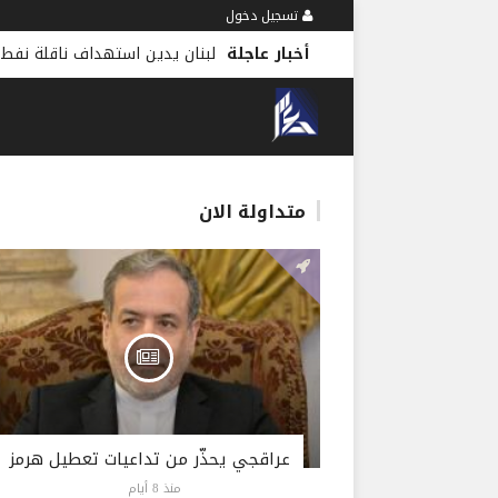
تسجيل دخول
أخبار عاجلة
لبنان يدين استهداف ناقلة نفط 
متداولة الان
عراقجي يحذّر من تداعيات تعطيل هرمز
منذ 8 أيام