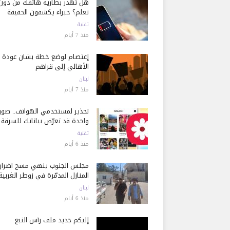
هل تُهدر بطارية هاتفك من دون
تعلم؟ خبراء يكشفون الحقيقة
تقنية
منذ 7 أيام
إعتصام لوضع خطة بشأن عودة
الأهالي إلى قراهم
لبنان
منذ 7 أيام
تحذير لمستخدمي الهواتف.. صور
واحدة قد تعرّض بياناتك للسرقة
تقنية
منذ 6 أيام
مجلس الجنوب ينهي مسح أضرار
المنازل المدمّرة في زوطر الغربية
لبنان
منذ 6 أيام
إليكم جديد ملف رأس النبع