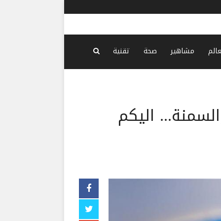
فانس: إيرا
عالم
مشاهير
صحة
تقنية
لسمنة... اليكم