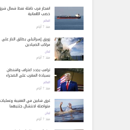
انفجار قرب ناقلة نفط شمال شرق
خصب العُمانية
العالم
منذ 7 أيام
زورق إسرائيلي يطلق النار على
مراكب الصيادين
لبنان
منذ 7 أيام
ترامب يجدد اعتراف واشنطن
بسيادة المغرب على الصحراء
العالم
منذ 7 أيام
غرق شابين في العقيبة وعمليات
متواصلة لانتشال جثتيهما
لبنان
منذ 7 أيام