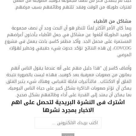
حيث لم يتمكن أكثر من نصف مجموعة كوفيد الطويلة من العمل
لفترات طويلة من الوقت وفقد ثلثهم وظائفهم بسبب مرضهم.
مشاكل من الأطباء
ربما كان الأمر الأكثر لفتًا للنظر هو أن البحث وجد أن نصف مجموعة
كوفيد الطويلة أبلغوا عن مشاكل في جعل الأطباء يأخذون أعراضهم
المستمرة على محمل الجد. وأكد مظفر كاسر، باحث يعمل في مشروع
COVCOG، إن هذه النتائج تؤكد حدوث شيء حقيقي وخطير لهؤلاء
المرضى.
وأضاف كاسر إن "هذا دليل مهم على أنه عندما يقول الناس أنهم
يعانون من صعوبات معرفية بعد كوفيد، فهذه ليست بالضرورة نتيجة
القلق أو الاكتئاب.. فالتأثيرات قابلة للقياس، وهناك شيء يثير القلق.
يمكن أن تؤثر صعوبات الذاكرة بشكل كبير على حياة الناس اليومية،
بما يمكن أن يمتد إلى القدرة على أداء وظائفهم بشكل صحيح.
اشترك فى النشرة البريدية لتحصل على اهم
الاخبار بمجرد نشرها