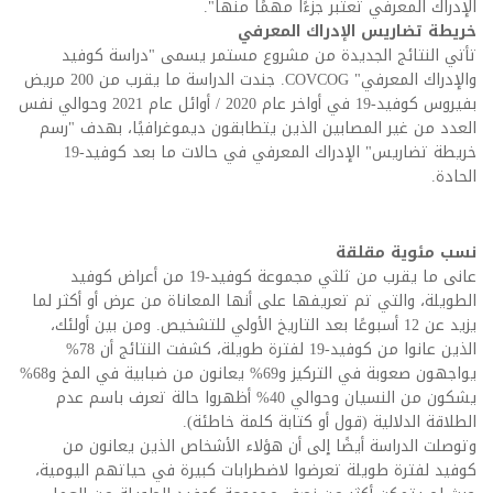
الإدراك المعرفي تعتبر جزءًا مهمًا منها".
خريطة تضاريس الإدراك المعرفي
تأتي النتائج الجديدة من مشروع مستمر يسمى "دراسة كوفيد
والإدراك المعرفي" COVCOG. جندت الدراسة ما يقرب من 200 مريض
بفيروس كوفيد-19 في أواخر عام 2020 / أوائل عام 2021 وحوالي نفس
العدد من غير المصابين الذين يتطابقون ديموغرافيًا، بهدف "رسم
خريطة تضاريس" الإدراك المعرفي في حالات ما بعد كوفيد-19
الحادة.
نسب مئوية مقلقة
عانى ما يقرب من ثلثي مجموعة كوفيد-19 من أعراض كوفيد
الطويلة، والتي تم تعريفها على أنها المعاناة من عرض أو أكثر لما
يزيد عن 12 أسبوعًا بعد التاريخ الأولي للتشخيص. ومن بين أولئك،
الذين عانوا من كوفيد-19 لفترة طويلة، كشفت النتائج أن 78%
يواجهون صعوبة في التركيز و69% يعانون من ضبابية في المخ و68%
يشكون من النسيان وحوالي 40% أظهروا حالة تعرف باسم عدم
الطلاقة الدلالية (قول أو كتابة كلمة خاطئة).
وتوصلت الدراسة أيضًا إلى أن هؤلاء الأشخاص الذين يعانون من
كوفيد لفترة طويلة تعرضوا لاضطرابات كبيرة في حياتهم اليومية،