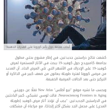
أبحاث مقلقة حول تأثير كورونا على القدرات الذهنية!
كشفت نتائج دراستين جديدتين، في إطار مشروع بحثي مطول
بجامعة كامبريدج حول كوفيد-19 يبحث في الآثار المستمرة لمرض
كوفيد-19 على الإدراك في الأشهر التي تلي المرض الحاد، أن العديد
من مرضى كورونا لفترة طويلة يعانون من ضعف كبير في الذاكرة أو
التركيز حتى بعد الحالات المرضية الخفيفة.
وبحسب ما نشره موقع "نيو أطلس" New Atlas نقلًا عن دوريتي
Frontiers in Aging وNeuroscience، قالت لوسي تشيكي، كبير الباحثين
في الدراستين الجديدتين: "يجب أن تؤخذ آثار مرض كوفيد [طويلة
المدى] على محمل الجد بشكل أكثر إلحاحًا، مع مراعاة أن مشكلات