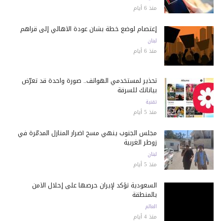
منذ 6 أيام
إعتصام لوضع خطة بشأن عودة الأهالي إلى قراهم
لبنان
منذ 6 أيام
تحذير لمستخدمي الهواتف.. صورة واحدة قد تعرّض
بياناتك للسرقة
تقنية
منذ 5 أيام
مجلس الجنوب ينهي مسح أضرار المنازل المدمّرة في
زوطر الغربية
لبنان
منذ 5 أيام
السعودية تؤكد لإيران حرصها على إحلال الأمن
بالمنطقة
العالم
منذ 4 أيام