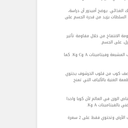
 الغذائي. يوضح أميدور أن دراسة،
يض إلى السلطات يزيد من قدرة الجسم على
ة الانتفاخ من خلال مقاومة تأثير
رل، على الجسم.
إن السبانخ غنية بالبروتينات التي تساعد على بناء العضلات والألياف المشبعة وفيتامينات A وC وK. كما
لى 10.7 غرام من الألياف ونصف كوب من قلوب الخرشوف يحتوي
أطعمة الغنية بالألياف التي تمنح
ص الوزن في العالم لأن كوبا واحدا
إن أوراق الجرجير هي أحد أكثر الأطعمة كثافة بالمغذيات على كوكب الأرض وتحتوي فقط على 2 سعرة