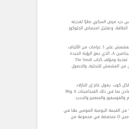
يمكن للفجل أن يساعد في درء مرض السكري نظرًا لقدرته
 الطاقة، وتقليل امتصاص الجلوكوز
يعد المشمش بديلا مثاليا للحلويات الأخرى الأكثر خطورة. يحتوي المشمش على 3 غرامات من الألياف
و79 سعرًا حراريًا لكل كوب، وهو محمل بالبوتاسيوم وفيتامين C وفيتامين A، الذي يعزز الرؤية الجيدة
ونظام المناعة القوي والصحة الإنجابية. يقول كيري غانز، اختصاصي تغذية ومؤلف كتاب The Small
 حبتين من المشمش للتحلية، والحصول
على كميات رائعة من البروتين، بما يوازي 9 غرام لكل كوب. يقول غانز إن البازلاء
بالإضافة إلى الألياف تعد منجم ذهب غذائي من الفيتامينات والمعادن بما في ذلك الفيتامينات A وB6
ر الفطر من أعلى المصادر النباتية لفيتامين D، ويقدم لك 23% من القيمة اليومية الموصى بها في
كوب واحد. توصلت إحدى الدراسات إلى أنه عندما كانت تركيزات فيتامين D منخفضة في مجموعة من