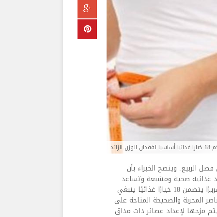
الزائد
صل الربيع. وينصح الخبراء بأن
اد غذائية صحية ومشبعة وتساعد
على فقدان الوزن في نفس الوقت نشر موقع Eat This Not That تقريرًا يتضمن 18 خيارًا غذائيًا ينبغي
صر المجربة والصحيحة المتاحة على
يتم مزجها لإعداد عصائر ذات مذاق