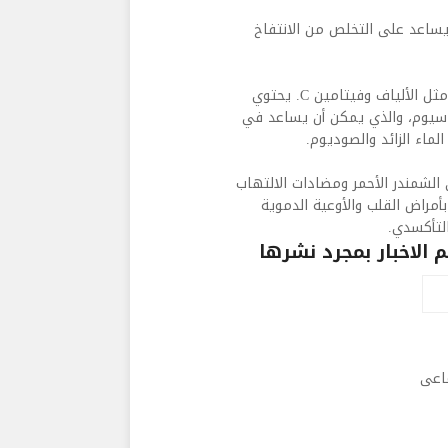
يساعد على التخلص من الانتفاخ
إن القرنبيط مليء بالعناصر الغذائية التي تسهم في إنقاص الوزن مثل الألياف وفيتامين C. يحتوي
 على 320 ملليغرام من البوتاسيوم، والذي يمكن أن يساعد في
ماء الزائد والصوديوم.
 مضادات الأكسدة في الشمندر الأحمر ومضادات الالتهاب
بأمراض القلب والأوعية الدموية
لتأكسدي.
الاخبار بمجرد نشرها
ماعى