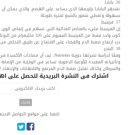
16. بابايا
تشتهر البابايا بإنزيمها الذي يساعد على الهضم، والذي يمكن أن 
بسهولة وتعطي شعور بالشبع لفترة طويلة.
17. قرنبيط
كوب واحد فقط من القرنبيط المفروم
درء ارتفاع ضغط الدم والقضاء على الانتفاخ عن طريق التخلص من ال
18. البنجر
وفقًا لدراسة نشرتها دورية Nutrients، ثبت أن
وتأثيراته المفيدة للأوعية الدموية تساعد في الوقإية من الإصابة 
والسرطان وكذلك تقليل ضغط الدم المرتفع والالتهابات والإجهاد ا
اشترك فى النشرة البريدية لتحصل على اهم 
تابعنا على مواقع التواصل الاجت