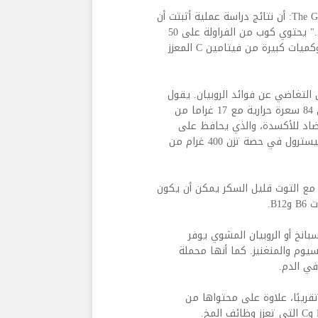
يوضح توبي أميدور، خبير التغذية ومؤلف كتاب The Greek Yogurt Kitchen: أن نتائج دراسة عملية أثبتت أن
"الأنثوسيانين يمكن أن يساعد في تقليل تراكم الدهون في البطن." يحتوي كوب من الفراولة على 50
سعرة حرارية فقط، بالإضافية إلى 3 غرامات من الألياف المملوءة وكميات كبيرة من فيتامين C المعزز
 التغاضي عن فوائد الروبيان. يقول
غانز إن 100 غرام من الجمبري المطهو على البخار تحتوي فقط على 84 سعرة حرارية مع 17 غراما من
المضاد للأكسدة، والذي يحافظ على
صحة القلب. ولا تزيد كمية الكوليسترول عن 220 ملليغرام من الكوليسترول في حصة تزن 400 غرام من
ني مع التوت قليل السكر يمكن أن يكون
B.
بانخ أو الروبيان المشوي يوفر
يلينيوم والمغنيسيوم والمنغنيز. كما أنها محملة
ي الدم.
طة الحجم على 110 سعرة حرارية تقريبًا، علاوة على محتواها من