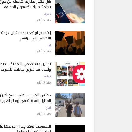
هل تُهدر بطارية هاتفك من دون
تعلم؟ خبراء يكشفون الحقيقة
تقنية
منذ 5 أيام
إعتصام لوضع خطة بشأن عودة
الأهالي إلى قراهم
لبنان
منذ 5 أيام
تحذير لمستخدمي الهواتف.. صور
واحدة قد تعرّض بياناتك للسرقة
تقنية
منذ 5 أيام
مجلس الجنوب ينهي مسح أضرار
المنازل المدمّرة في زوطر الغربية
لبنان
منذ 4 أيام
السعودية تؤكد لإيران حرصها ع
إحلال الأمن بالمنطقة