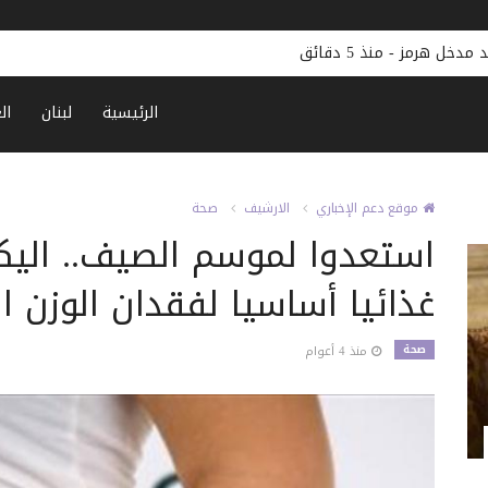
زيلينسكي: أوكرانيا تقترب من بناء درعها الصاروخية
-
منذ 29 دقيقة
الرئيسية
لبنان
ال
موقع دعم الإخباري
الارشيف
صحة
غذائيا أساسيا لفقدان الوزن ال
صحة
منذ 4 أعوام