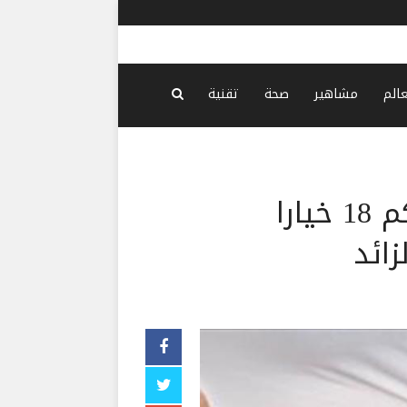
عالم
مشاهير
صحة
تقنية
استعدوا لموسم الصيف.. اليكم 18 خيارا
زائد