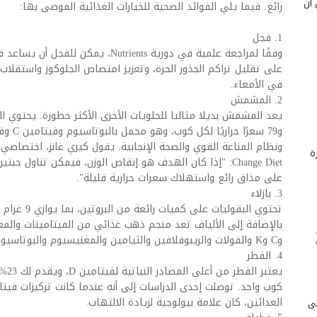
 أن
رائع. فيما يلي الفوائد الصحية للخيارات الغذائية الموصى بها:
1. فجل
وفقًا لمراجعة علمية في دورية Nutrients، 
على تقليل تراكم الجذور الحرة، وتعزيز امتصاص الجلوكوز واستقلاب
في الأمعاء.
2. المشمش
ة
Change Diet: "إذا كان الهدف هو إنقاص الوزن، فيمكن تناول
على مذاق رائع واستهلاك سعرات حرارية قليلة".
3. بازلاء
تحتوي البقوليات 
وC وK والفولات والريبوفلافين والثيامين والمغنيسيوم والبوتاسيوم والفوسفور والمنغنيز والحديد.
4. الفطر
يعتب
العدائين، كان علامة بيولوجية لزيادة الالتهاب.
لى