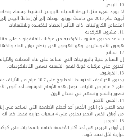
10. البيض
لا يوجد شيء مثل البيضة المليئة بالبروتين لتنشيط جسمك ونظامك
أجريت عام 2015 في جامعة بوردو، توصلت إلى أن إضافة الب
امتصاص الكاروتينات، ذات التأثير المضاد للأكسدة وللالتهابات.
11. مشروب الكركديه
يساعد محتوى مشروب الكركديه من مركبات الفلافونويد على مقاوم
هرمون الألدوستيرون، وهو الهرمون الذي ينظم توازن الماء والكها
12. سبانخ
تحتوي على مركبات قوية لقمع الشهية تسمى الثايلاكويدات.
13. الخرشوف
يحتوي الخرشوف المتوسط المطبوخ ع
على 7 غرام من الألياف. تجعل هذه الأرقام الخرشوف أحد أقوى ال
شعور بالشبع وتسهم في فقدان الوزن.
14. الخس الأحمر
يعد الخس ذو اللون الأحمر أحد أعظم الأطعمة التي تساعد على إنقا
من أوراق الخس الأحمر يحتوي على 4 سعرات حرارية فقط. كما أنه غني بالفيتامينات A وK.
15. الجرجير
حرارية لكل نصف كوب.