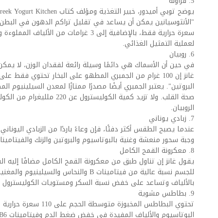
5. فراولة
لعملية التمثيل الغذائي.
6. روبيان
في حين أن الأسماك هي دائمًا وسيلة رائعة لفقدان الوزن، لا يمكن
البروتين". يعتبر الجمبري أيضًا مصدرًا ممتازًا لمعدن السيلينيوم 
الروبيان.
7. زبادي يوناني
عندما يصبح الطقس أكثر دفئًا، فإن وعاءً باردًا من الزبادي اليونا
وجبة سحور منعشة وغنية بالبوتاسيوم والبروتين والزنك والفيتامينات B6 و12
8. معكرونة القمح الكامل
يقول غانز إن تناول طبق من معكرونة القمح الكامل مضافًا إليه الس
للجسم نسبة عالية من فيتامينات B والنحاس والس
بالألياف وتساعد على خفض نسبة السكر ومستويات الكوليسترول ف
9. بطاطس مشوية
تحتوي البطاطس المخبوزة متوس
البوتاسيوم والألياف المفيدة في خفض ضغط الدم وفيتامينات B6 وC التي تعزز وظائف المخ.