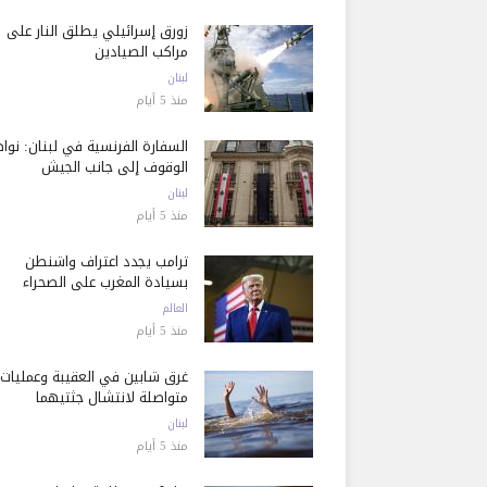
زورق إسرائيلي يطلق النار على
مراكب الصيادين
لبنان
منذ 5 أيام
السفارة الفرنسية في لبنان: نوا
الوقوف إلى جانب الجيش
لبنان
منذ 5 أيام
ترامب يجدد اعتراف واشنطن
بسيادة المغرب على الصحراء
العالم
منذ 5 أيام
غرق شابين في العقيبة وعمليات
متواصلة لانتشال جثتيهما
لبنان
منذ 5 أيام