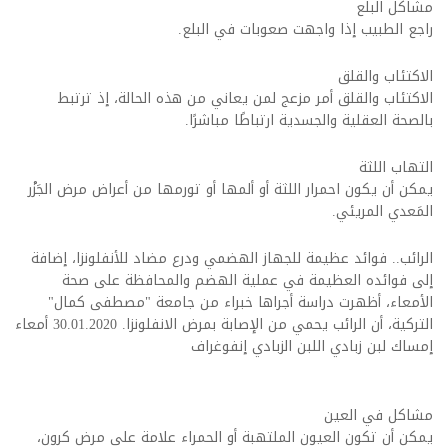
مشاكل البلع
راجع الطبيب إذا واجهت صعوبات في البلع.
الاكتئاب والقلق
الاكتئاب والقلق أمر مزعج لمن يعاني من هذه الحالة، إذ ترتبط
بالصحة العقلية والجسدية ارتباطًا مباشرًا.
التهاب اللثة
يمكن أن يكون احمرار اللثة أو ألمها أو تورمها من أعراض مرض الجَزْر
المَعدي المريئي.
الرائب.. فوائد عظيمة للجهاز الهضمي ودرع مضاد للأنفلونزا، إضافة
إلى فوائده العظيمة في عملية الهضم والمحافظة على صحة
الأمعاء، أظهرت دراسة أجراها خبراء من جامعة "مصطفى كمال"
التركية، أن الرائب يحمي من الإصابة بمرض الانفلونزا. 30.01.2020 أمعاء
إمساك لبن زبادي اللبن الزبادي إنفوغراف
مشاكل في العين
يمكن أن تكون العيون الملتهبة أو الحمراء علامة على مرض كرون،