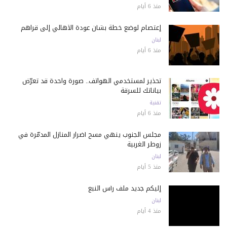
منذ 6 أيام
إعتصام لوضع خطة بشأن عودة الأهالي إلى قراهم
لبنان
منذ 6 أيام
تحذير لمستخدمي الهواتف.. صورة واحدة قد تعرّض
بياناتك للسرقة
تقنية
منذ 6 أيام
مجلس الجنوب ينهي مسح أضرار المنازل المدمّرة في
زوطر الغربية
لبنان
منذ 5 أيام
إليكم جديد ملف رأس النبع
لبنان
منذ 4 أيام