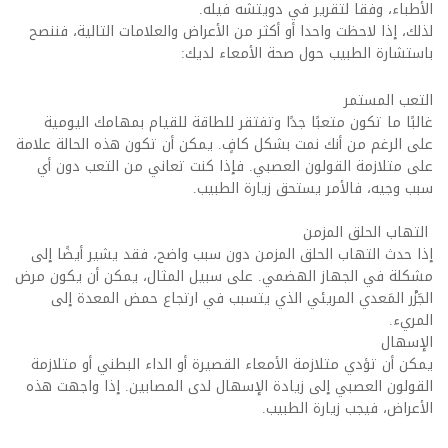
الأطباء، وفقا لتقرير في دويتشه فيله.
لذلك، إذا لاحظت واحدا أو أكثر من الأعراض والعلامات التالية، فننصح
باستشارة الطبيب حول صحة الأمعاء لديك:
التعب المستمر
غالبًا ما تكون متعبًا جدًا وتفتقر للطاقة للقيام بمهامك اليومية
على الرغم من أنك نمت بشكل كافٍ. يمكن أن تكون هذه الحالة علامة
على متلازمة القولون العصبي. فإذا كنت تعاني من التعب دون أي
سبب وجيه، فالأمر يستحق زيارة الطبيب.
التهاب الحلق المزمن
إذا حدث التهاب الحلق المزمن دون سبب واضح، فقد يشير أيضًا إلى
مشكلة في الجهاز الهضمي. على سبيل المثال، يمكن أن يكون مرض
الجَزْر المَعدي المريئي الذي يتسبب في ارتجاع حمض المعدة إلى
المريء.
الإسهال
يمكن أن تؤدي متلازمة الأمعاء القصيرة أو الداء البطني أو متلازمة
القولون العصبي إلى زيادة الإسهال لدى المصابين. إذا واجهت هذه
الأعراض، فيجب زيارة الطبيب.