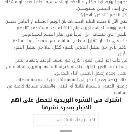
وضوح الرؤية، أو الحرقان أو الحكة، أو الحساسية تجاه الضوء، أو مشكلة
في إبقاء العينين مفتوحتين.
هل الوضع "الداكن" أفضل؟
حتى الآن لا يدعم العلم الادعاءات بأن الوضع المظلم أو الداكن يحسن
النوم. ووفقاً لدراسة أجريت عام 2019 لم يجد مستخدمو "الوضع
الليلي" في منتجات "أبل" فرقاً في إنتاج الجسم للميلاتونين.
ولا يعني ذلك أن تقليل سطوع الشاشة ليس مفيداً. إنما الفائدة
الأكبر تأتي من تقليل التعرّض للضوء ككل، بدلاً من تقليل الضوء
الأزرق.
من جانب آخر، ليس الضوء الأزرق هو السبب الوحيد لإجهاد العين،
وإنما تثبيت العين لفترات طويلة باتجاه الشاشة، وتقريب الشاشة من
العين، وعدم إغلاق العينين أثناء التحديق.
لذلك، يُنصح بعدم النظر إلى الشاشة أكثر من 20 دقيقة متصلة،
وإغلاق الجفون باستمرار لثانية أو اثنتين، والابتعاد مسافة كافية عن
الشاشة.
اشترك فى النشرة البريدية لتحصل على اهم
الاخبار بمجرد نشرها