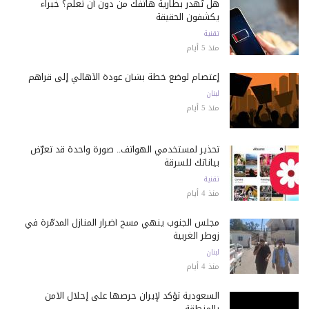
هل تُهدر بطارية هاتفك من دون أن تعلم؟ خبراء
يكشفون الحقيقة
تقنية
منذ 5 أيام
إعتصام لوضع خطة بشأن عودة الأهالي إلى قراهم
لبنان
منذ 5 أيام
تحذير لمستخدمي الهواتف.. صورة واحدة قد تعرّض
بياناتك للسرقة
تقنية
منذ 4 أيام
مجلس الجنوب ينهي مسح أضرار المنازل المدمّرة في
زوطر الغربية
لبنان
منذ 4 أيام
السعودية تؤكد لإيران حرصها على إحلال الأمن
بالمنطقة