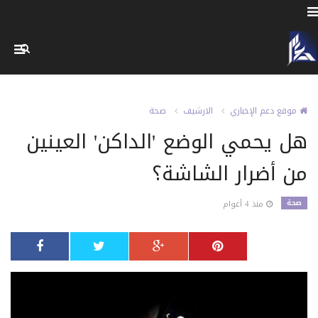
موقع دعم الإخباري
الارشيف
صحة
هل يحمي الوضع 'الداكن' العينين
من أضرار الشاشة؟
صحة
منذ 4 أعوام