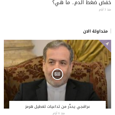
خفض ضغط الدم.. ما هي؟
منذ 3 أيام
متداولة الان
عراقجي يحذّر من تداعيات تعطيل هرمز
منذ 6 أيام