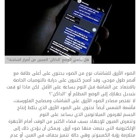
هل يحمي الوضع 'الداكن' العينين من أضرار الشاشة؟
الضوء الأزرق للشاشات نوع من الضوء يحتوي على أعلى طاقة مع
أقصر طول موجي، وقد أصبح كثيرون على دراية بالتوصيات الخاصة
بالابتعاد عن الشاشة قبل النوم يساعة على الأقل. لكن ماذا لو قمت
بتبديل جهازك إلى الوضع المظلم أو "الداكن"؟
لا تقتصر مصادر الضوء الأزرق على الشاشات ومصابيح الفلورسنت،
فأشعة الشمس أيضاً تحتوي على الضوء الأزرق الذي يثبّط إنتاج
الجسم لهرمون الميلاتونين الذي يساعد على النوم.
وتتعرض العيون للإجهاد بسبب قضاء الكثير من الوقت أمام الأجهزة
الإلكترونية التي ينبعث منها ضوء أزرق. ويمكن أن يؤدي ذلك إلى
متلازمة رؤية الكمبيوتر، وهي حالة تتميز بجفاف في العين، أو عدم