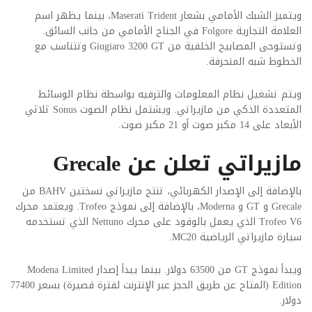
ويتميز الشبك الأمامي بشعار Maserati Trident، بينما يظهر اسم
العلامة التجارية Folgore في الجناح الأمامي من جانب السائق.
وتستوحى
المصابيح الخلفية من Giugiaro 3200 GT وتتناسب مع
الخطوط شبه المنحرفة.
ويتم تشغيل نظام المعلومات والترفيه بواسطة نظام الوسائط
المتعددة الذكي من مازيراتي. ويشتمل نظام الصوت Sonus ثلاثي
الأبعاد على 14 مكبر صوت أو 21 مكبر صوت.
مازيراتي تعلن عن Grecale
بالإضافة إلى الإصدار الكهربائي، تنتج مازيراتي نسختين BAHV من
Grecale و GT و Moderna، بالإضافة إلى نموذج Trofeo. ويعتمد محرك
Trofeo V6 الذي يعمل بالوقود على محرك Nettuno الذي تستخدمه
سيارة مازيراتي الرياضية MC20.
ويبدأ نموذج GT من 63500 دولار. بينما يبدأ إصدار Modena Limited
Edition (المتاح عن طريق الحجز عبر الإنترنت لفترة قصيرة) بسعر 77400
دولار.