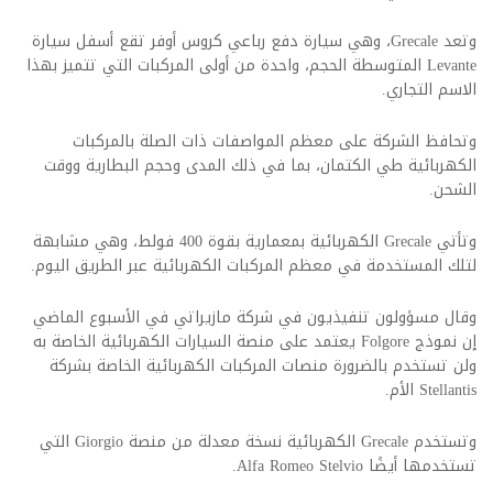
وتعد Grecale، وهي سيارة دفع رباعي كروس أوفر تقع أسفل سيارة
Levante المتوسطة الحجم، واحدة من أولى المركبات التي تتميز بهذا
الاسم التجاري.
وتحافظ الشركة على معظم المواصفات ذات الصلة بالمركبات
الكهربائية طي الكتمان، بما في ذلك المدى وحجم البطارية ووقت
الشحن.
وتأتي Grecale الكهربائية بمعمارية بقوة 400 فولط، وهي مشابهة
لتلك المستخدمة في معظم المركبات الكهربائية عبر الطريق اليوم.
وقال مسؤولون تنفيذيون في شركة مازيراتي في الأسبوع الماضي
إن نموذج Folgore يعتمد على منصة السيارات الكهربائية الخاصة به
ولن تستخدم بالضرورة منصات المركبات الكهربائية الخاصة بشركة
Stellantis الأم.
وتستخدم Grecale الكهربائية نسخة معدلة من منصة Giorgio التي
تستخدمها أيضًا Alfa Romeo Stelvio.