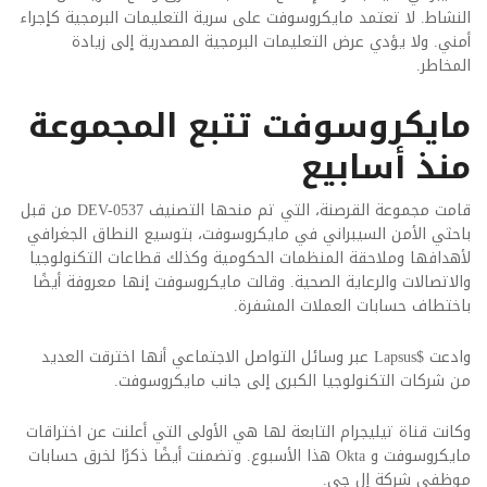
النشاط. لا تعتمد مايكروسوفت على سرية التعليمات البرمجية كإجراء
أمني. ولا يؤدي عرض التعليمات البرمجية المصدرية إلى زيادة
المخاطر.
مايكروسوفت تتبع المجموعة
منذ أسابيع
قامت مجموعة القرصنة، التي تم منحها التصنيف DEV-0537 من قبل
باحثي الأمن السيبراني في مايكروسوفت، بتوسيع النطاق الجغرافي
لأهدافها وملاحقة المنظمات الحكومية وكذلك قطاعات التكنولوجيا
والاتصالات والرعاية الصحية. وقالت مايكروسوفت إنها معروفة أيضًا
باختطاف حسابات العملات المشفرة.
وادعت $Lapsus عبر وسائل التواصل الاجتماعي أنها اخترقت العديد
من شركات التكنولوجيا الكبرى إلى جانب مايكروسوفت.
وكانت قناة تيليجرام التابعة لها هي الأولى التي أعلنت عن اختراقات
مايكروسوفت و Okta هذا الأسبوع. وتضمنت أيضًا ذكرًا لخرق حسابات
موظفي شركة إل جي.