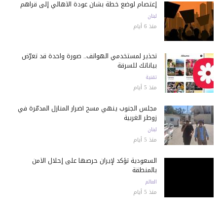
إعتصام لوضع خطة بشأن عودة الأهالي إلى قراهم
لبنان
منذ 6 أيام
تحذير لمستخدمي الهواتف.. صورة واحدة قد تعرّض
بياناتك للسرقة
تقنية
منذ 5 أيام
مجلس الجنوب ينهي مسح أضرار المنازل المدمّرة في
زوطر الغربية
لبنان
منذ 5 أيام
السعودية تؤكد لإيران حرصها على إحلال الأمن
بالمنطقة
العالم
منذ 5 أيام