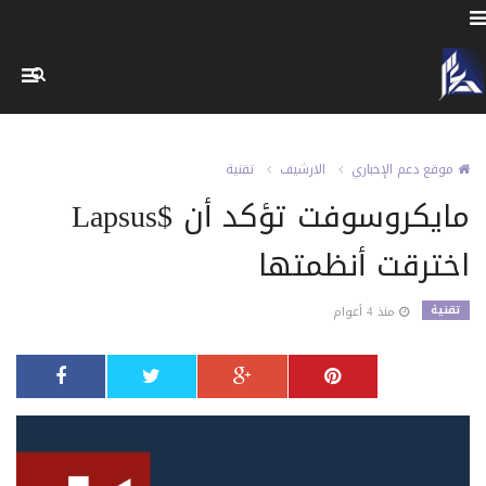
موقع دعم الإخباري
الارشيف
تقنية
مايكروسوفت تؤكد أن $Lapsus
اخترقت أنظمتها
تقنية
منذ 4 أعوام