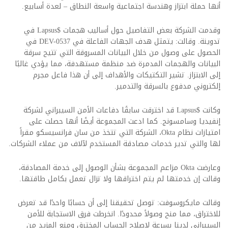
أنها حملة ابتزاز وهندسة اجتماعية واسعة النطاق – لعدة أسابيع.
وقدمت الشركة بعض التفاصيل حول أساليب هجمات $Lapsus في
تدوينة. وقالت: يتمثل هدف الجهات الفاعلة في DEV-0537 في
الحصول على وصول من خلال البيانات المسروقة التي تتيح سرقة
البيانات والهجمات المدمرة ضد منظمة مستهدفة، مما يؤدي غالبًا
إلى الابتزاز. تشير التكتيكات والأهداف إلى أن هذا فاعل مجرم
إلكتروني مدفوع بالسرقة والتدمير.
وكانت $Lapsus قد اخترقت سابقًا دفاعات الأمن السيبراني لشركة
إنفيديا وسامسونج.
كما ادعت المجموعة أيضًا أنها حصلت على
امتيازات نظام Okta، الشركة التي تتخذ من سان فرانسيسكو مقراً
لها والتي تدير خدمات مصادقة المستخدم لآلاف من عملاء الشركات.
وعارضت Okta مزاعم المجموعة بشأن الوصول إلى خدمة المصادقة،
وقالت إن خدمتها لم يتم اختراقها ولا تزال تعمل بكامل طاقتها.
وقالت مايكروسوفت: توصل تحقيقنا إلى أن حسابًا واحدًا قد تعرض
للاختراق، مما منح وصولاً محدودًا. انخرطت فرق الاستجابة للأمن
السيبراني لدينا بسرعة لإصلاح الحساب المخترق ومنع المزيد من