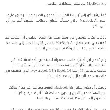
MacBook Pro من حيث استهلاك الطاقة.
كما يشير كو إلى أن هذا الحاسب المحمول الجديد قد لا يطلق عليه
اسم MacBook Air، وهي مسألة تتعلق بالعلامة التجارية أكثر من أي
شيء آخر.
وذكرت وكالة بلومبرج في وقت مبكر من العام الماضي أن الشركة قد
فكرت في صنع جهاز MacBook Air بقياس 15 إنشًا جنبًا إلى جنب مع
إعادة تصميم 13 إنشًا، ولكنها قررت عدم إنتاجه.
ولم تقدم آبل أجهزة حاسب محمولة للمبتدئين بأحجام شاشة أكبر
لفترة طويلة. وكان آخر حاسب محمول غير احترافي من آبل بحجم
شاشة يزيد عن 13 إنشًا
iBook G4 و PowerBook G4، التي توقفت في
عام 2006 مع الانتقال إلى معالجات إنتل.
ويمكن أن يكون جهاز MacBook Air المزود بشاشة أكبر خيارًا شائعًا
بين المستخدمين الذين يريدون مساحة شاشة إضافية. ولكن لا
يحتاجون إلى أداء MacBook Pro بقياس 16 إنشًا.
وفي حال أردات الشركة تغيير شكل MacBook Air، فإن الوقت الآن