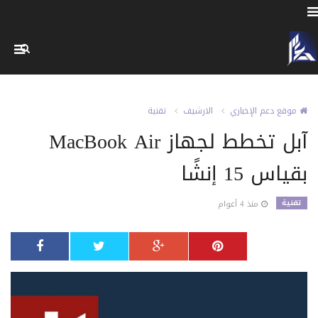
موقع دعم الإخباري
الارشيف
تقنية
آبل تخطط لجهاز MacBook Air
بقياس 15 إنشًا
تقنية
منذ 4 أعوام