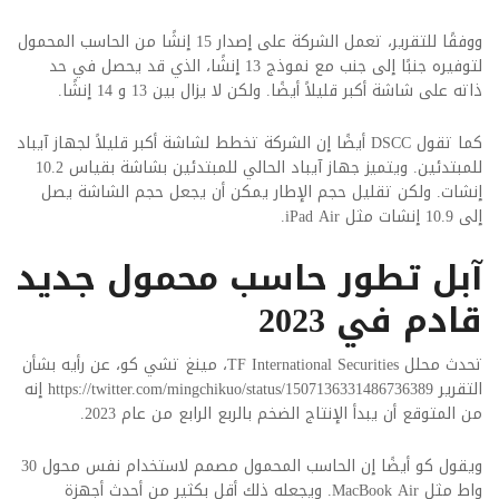
ووفقًا للتقرير، تعمل الشركة على إصدار 15 إنشًا من الحاسب المحمول
لتوفيره جنبًا إلى جنب مع نموذج 13 إنشًا، الذي قد يحصل في حد
ذاته على شاشة أكبر قليلاً أيضًا. ولكن لا يزال بين 13 و 14 إنشًا.
كما تقول DSCC أيضًا إن الشركة تخطط لشاشة أكبر قليلاً لجهاز آيباد
للمبتدئين. ويتميز جهاز آيباد الحالي للمبتدئين بشاشة بقياس 10.2
إنشات. ولكن تقليل حجم الإطار يمكن أن يجعل حجم الشاشة يصل
إلى 10.9 إنشات مثل iPad Air.
آبل تطور حاسب محمول جديد
قادم في 2023
تحدث محلل TF International Securities، مينغ تشي كو، عن رأيه بشأن
التقرير
https://twitter.com/mingchikuo/status/1507136331486736389 إنه
من المتوقع أن يبدأ الإنتاج الضخم بالربع الرابع من عام 2023.
ويقول كو أيضًا إن الحاسب المحمول مصمم لاستخدام نفس محول 30
واط مثل MacBook Air. ويجعله ذلك أقل بكثير من أحدث أجهزة