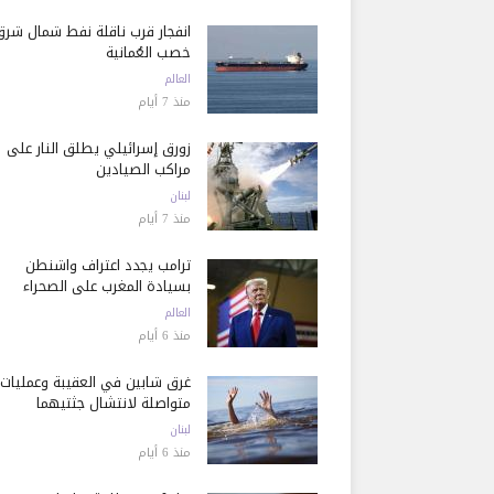
انفجار قرب ناقلة نفط شمال شرق
خصب العُمانية
العالم
منذ 7 أيام
زورق إسرائيلي يطلق النار على
مراكب الصيادين
لبنان
منذ 7 أيام
ترامب يجدد اعتراف واشنطن
بسيادة المغرب على الصحراء
العالم
منذ 6 أيام
غرق شابين في العقيبة وعمليات
متواصلة لانتشال جثتيهما
لبنان
منذ 6 أيام