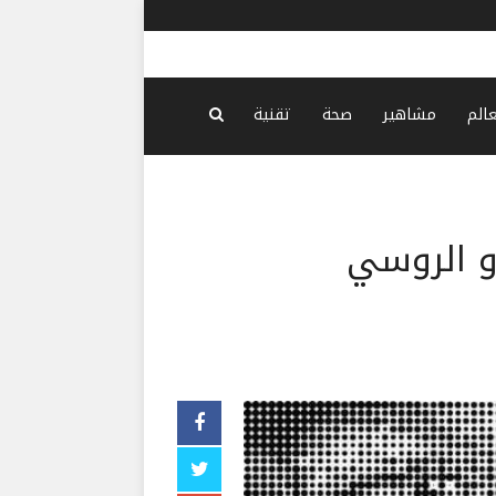
عالم
مشاهير
صحة
تقنية
زو الروسي