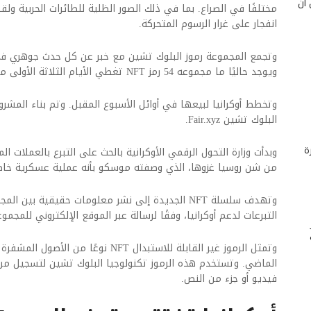
 أن
مختلفًا في الصراع. بما في ذلك الصور الظلية للطائرات الحربية ول
انفجار على غرار الرسوم المتحركة.
وتجمع المجموعة رموز البلوك تشين مع خبر عن كل حدث جوهري ف
ويوجد حاليًا ما مجموعه 54 رمز NFT تغطي الأيام الثلاثة الأولى من الحرب في أواخر فبراير.
وتخطط أوكرانيا لبيعها في أوائل الأسبوع المقبل.
البلوك تشين Fair.xyz.
ة
وبدأت وزارة التحول الرقمي الأوكرانية بالحث على التبرع بالعملات ا
من شن روسيا غزوها، الذي وصفته موسكو بأنه عملية عسكرية خاص
وتهدف سلسلة NFT الجديدة إلى نشر معلومات حقيقية بي
التبرعات لدعم أوكرانيا، وفقًا لرسالة عبر الموقع الإلكتروني للمجموع
وتمثل الرموز غير القابلة للاستبدال NFT نو
الماضي. وتستخدم هذه الرموز تكنولوجيا البلوك تشين لتسجيل من 
فيديو أو جزء من النص.