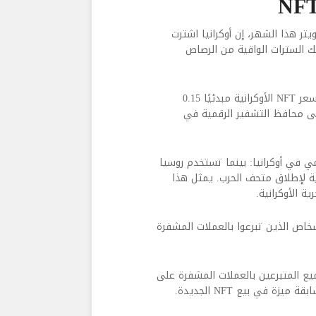
يتر هذا الشهر، إن أوكرانيا اشترت
ك السترات الواقية من الرصاص
وعادة ما يتم شراء NFT بالعملات المشفرة مثل Ethereum. ويبلغ سعر NFT الأوكرانية مبدئيًا 0.15
 الأموال مباشرة إلى محافظ التشفير الرقمية في
قمي في أوكرانيا: بينما تستخدم روسيا
رية لإطلاق متحف الحرب.
يمثل هذا
ة الأوكرانية.
 NFT محل خطة سابقة لمنح رموز مجانية AirDrop للأشخاص الذين تبرعوا بالعملات المشفرة
صول جميع المتبرعين بالعملات المشفرة على
ة في بيع NFT الجديدة.