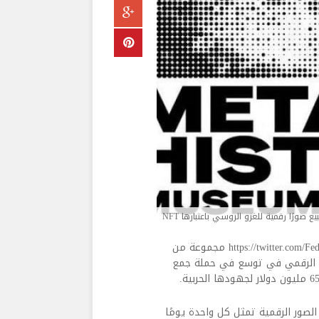
بيع صورًا رقمية للغزو الروسي باعتبارها NFT
بدأت أوكرانيا مزادًا علنيًا https://twitter.com/FedorovMykhailo/status/1507337161045168135 مجموعة من
في توسع في حملة جمع
Meta عبارة عن سلسلة من الصور الرقمية تمثل كل واحدة يومًا