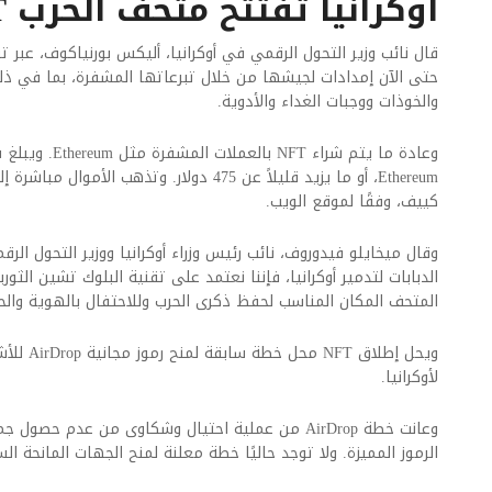
أوكرانيا تفتتح متحف الحرب NFT
قال نائب وزير التحول الرقمي في أوكرانيا، أليكس بورنياكوف، عبر تو
حتى الآن إمدادات لجيشها من خلال تبرعاتها المشفرة، بما في ذل
والخوذات ووجبات الغداء والأدوية.
Ethereum، أو ما يزيد قليلاً عن 475 دولار. وتذهب
كييف، وفقًا لموقع الويب.
وقال ميخايلو فيدوروف، نائب رئيس وزراء أوكرانيا ووزير التحول الر
الدبابات لتدمير أوكرانيا، فإننا نعتمد على تقنية البلوك تشين الثو
المتحف المكان المناسب لحفظ ذكرى الحرب وللاحتفال بالهوية والحري
ويحل إطلاق
لأوكرانيا.
وعانت خطة AirDrop من عملية احتيال وشكاوى من عدم ح
الرموز المميزة. ولا توجد حاليًا خطة معلنة لمنح الجهات المانحة السابقة ميز