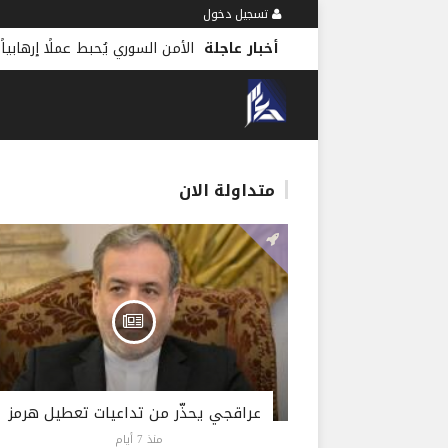
تسجيل دخول
أخبار عاجلة
الأمن السوري يُحبط عملًا إرهابياً
متداولة الان
عراقجي يحذّر من تداعيات تعطيل هرمز
منذ 7 أيام