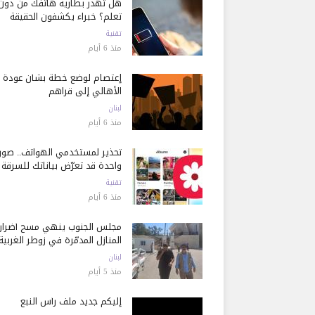
هل تُهدر بطارية هاتفك من دون
تعلم؟ خبراء يكشفون الحقيقة
تقنية
منذ 6 أيام
إعتصام لوضع خطة بشأن عودة
الأهالي إلى قراهم
لبنان
منذ 6 أيام
تحذير لمستخدمي الهواتف.. صور
واحدة قد تعرّض بياناتك للسرقة
تقنية
منذ 6 أيام
مجلس الجنوب ينهي مسح أضرار
المنازل المدمّرة في زوطر الغربية
لبنان
منذ 5 أيام
إليكم جديد ملف رأس النبع