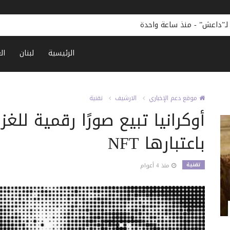
 لـ”داعش”
-
منذ ساعة واحدة
الرئيسية
لبنان
ال
موقع دعم الإخباري
الارشيف
تقنية
أوكرانيا تبيع صورًا رقمية للغ
باعتبارها NFT
تقنية
منذ 4 أعوام