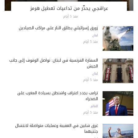
عراقجي يحذّر من تداعيات تعطيل هرمز
منذ 5 أيام
زورق إسرائيلي يطلق النار على مراكب الصيادين
لبنان
منذ 5 أيام
السفارة الفرنسية في لبنان: نواصل الوقوف إلى جانب
الجيش
لبنان
منذ 5 أيام
ترامب يجدد اعتراف واشنطن بسيادة المغرب على
الصحراء
العالم
منذ 5 أيام
غرق شابين في العقيبة وعمليات متواصلة لانتشال
جثتيهما