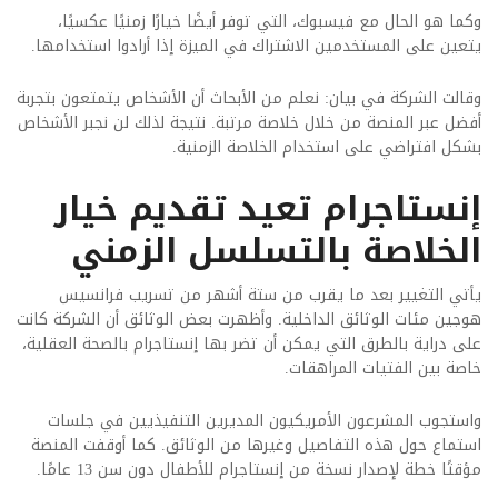
وكما هو الحال مع فيسبوك، التي توفر أيضًا خيارًا زمنيًا عكسيًا،
يتعين على المستخدمين الاشتراك في الميزة إذا أرادوا استخدامها.
وقالت الشركة في بيان: نعلم من الأبحاث أن الأشخاص يتمتعون بتجربة
أفضل عبر المنصة من خلال خلاصة مرتبة. نتيجة لذلك لن نجبر الأشخاص
بشكل افتراضي على استخدام الخلاصة الزمنية.
إنستاجرام تعيد تقديم خيار
الخلاصة بالتسلسل الزمني
يأتي التغيير بعد ما يقرب من ستة أشهر من تسريب فرانسيس
هوجين مئات الوثائق الداخلية. وأظهرت بعض الوثائق أن الشركة كانت
على دراية بالطرق التي يمكن أن تضر بها إنستاجرام بالصحة العقلية،
خاصة بين الفتيات المراهقات.
واستجوب المشرعون الأمريكيون المديرين التنفيذيين في جلسات
استماع حول هذه التفاصيل وغيرها من الوثائق. كما أوقفت المنصة
مؤقتًا خطة لإصدار نسخة من إنستاجرام للأطفال دون سن 13 عامًا.