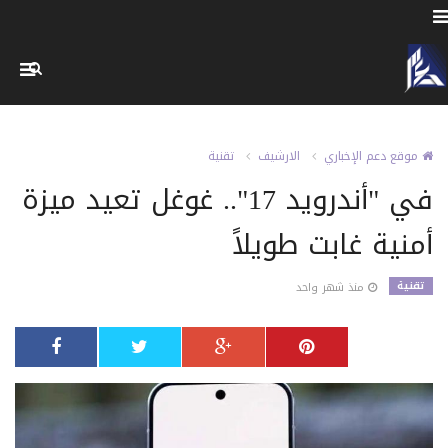
موقع دعم الإخباري
الارشيف
تقنية
في "أندرويد 17".. غوغل تعيد ميزة
أمنية غابت طويلاً
تقنية
منذ شهر واحد