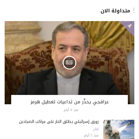
متداولة الان
عراقجي يحذّر من تداعيات تعطيل هرمز
منذ 6 أيام
زورق إسرائيلي يطلق النار على مراكب الصيادين
لبنان
منذ 5 أيام