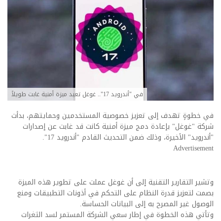
في "أندرويد 17".. غوغل تعيد ميزة أمنية غابت طويلاً
في خطوةٍ تهدف إلى تعزيز خصوصية المستخدمين وحمايتهم، بدأت
شركة "غوغل" بإعادة دمج ميزة أمنية كانت قد غابت عن إصدارات
"أندرويد" الأخيرة، وذلك ضمن التحديث القادم "أندرويد 17".
Advertisement
وتشير التقارير التقنية إلى أن غوغل عملت على تطوير هذه الميزة
بصمت لتعزيز قدرة النظام على التحكم في أذونات التطبيقات ومنع
الوصول غير المصرح به إلى البيانات الحساسة.
وتأتي هذه الخطوة في إطار سعي الشركة المستمر لسد الثغرات