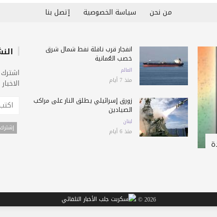
من نحن
سياسة الخصوصية
إتصل بنا
انفجار قرب ناقلة نفط شمال شرق
النش
خصب العُمانية
العالم
اشترك 
منذ 7 أيام
الاخبار
زورق إسرائيلي يطلق النار على مراكب
الصيادين
لبنان
منذ 6 أيام
ة
2026 ©