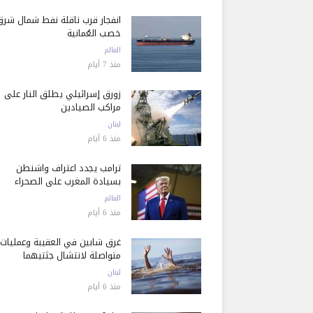
انفجار قرب ناقلة نفط شمال شرق
خصب العُمانية
العالم
منذ 7 أيام
زورق إسرائيلي يطلق النار على
مراكب الصيادين
لبنان
منذ 6 أيام
ترامب يجدد اعتراف واشنطن
بسيادة المغرب على الصحراء
العالم
منذ 6 أيام
غرق شابين في العقيبة وعمليات
متواصلة لانتشال جثتيهما
لبنان
منذ 6 أيام