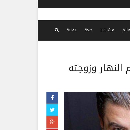
بزشكيان: ن
عالم
مشاهير
صحة
تقنية
النهار وزوجته