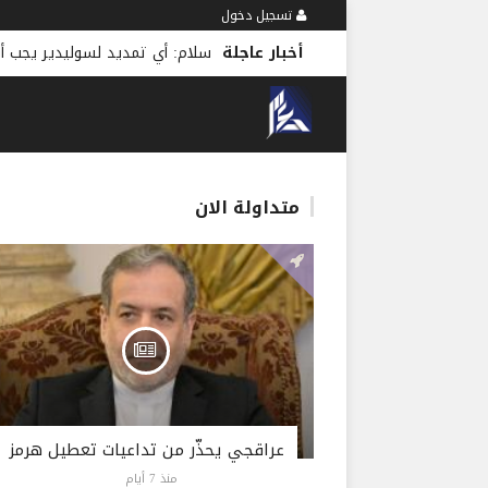
تسجيل دخول
أخبار عاجلة
سلام: أي تمديد لسوليدير يجب أ
متداولة الان
عراقجي يحذّر من تداعيات تعطيل هرمز
منذ 7 أيام