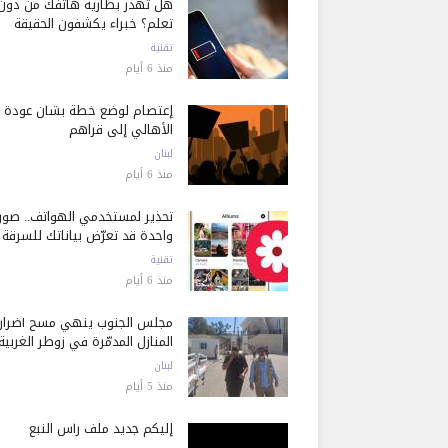
هل تُهدر بطارية هاتفك من دون
تعلم؟ خبراء يكشفون الحقيقة
تقنية
منذ 6 أيام
إعتصام لوضع خطة بشأن عودة
الأهالي إلى قراهم
لبنان
منذ 6 أيام
تحذير لمستخدمي الهواتف.. صور
واحدة قد تعرّض بياناتك للسرقة
تقنية
منذ 6 أيام
مجلس الجنوب ينهي مسح أضرار
المنازل المدمّرة في زوطر الغربية
لبنان
منذ 5 أيام
إليكم جديد ملف رأس النبع