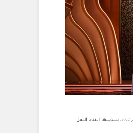
فاجأت الفنانة المصرية شريهان الحضور خلال حفل قرعة كأس العالم 2022، بتقديمها افتتاح الحفل