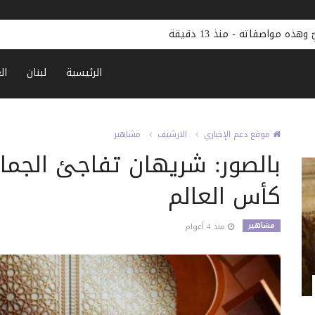
-
منذ 13 دقيقة
الرئيسية
لبنان
ال
موقع دعم الإخباري
الارشيف
مشاهير
بالصور: شريهان تفاجئ الجما
كأس العالم
مشاهير
منذ 4 أعوام