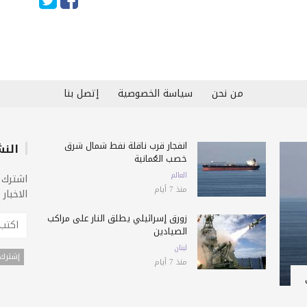
من نحن
سياسة الخصوصية
إتصل بنا
انفجار قرب ناقلة نفط شمال شرق
النش
خصب العُمانية
العالم
اشترك 
منذ 7 أيام
الاخبار
زورق إسرائيلي يطلق النار على مراكب
الصيادين
لبنان
منذ 7 أيام