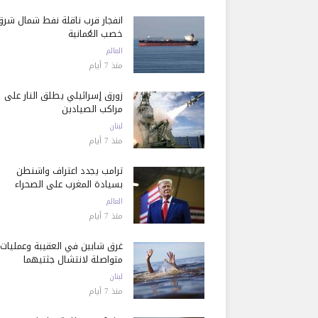
انفجار قرب ناقلة نفط شمال شرق
خصب العُمانية
العالم
منذ 7 أيام
زورق إسرائيلي يطلق النار على
مراكب الصيادين
لبنان
منذ 7 أيام
ترامب يجدد اعتراف واشنطن
بسيادة المغرب على الصحراء
العالم
منذ 7 أيام
غرق شابين في العقيبة وعمليات
متواصلة لانتشال جثتيهما
لبنان
منذ 7 أيام