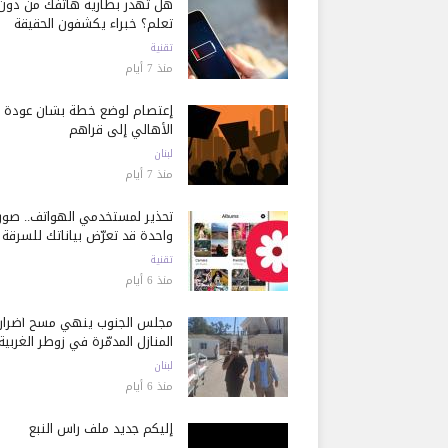
هل تُهدر بطارية هاتفك من دون
تعلم؟ خبراء يكشفون الحقيقة
تقنية
منذ 7 أيام
إعتصام لوضع خطة بشأن عودة
الأهالي إلى قراهم
لبنان
منذ 7 أيام
تحذير لمستخدمي الهواتف.. صور
واحدة قد تعرّض بياناتك للسرقة
تقنية
منذ 6 أيام
مجلس الجنوب ينهي مسح أضرار
المنازل المدمّرة في زوطر الغربية
لبنان
منذ 6 أيام
إليكم جديد ملف رأس النبع