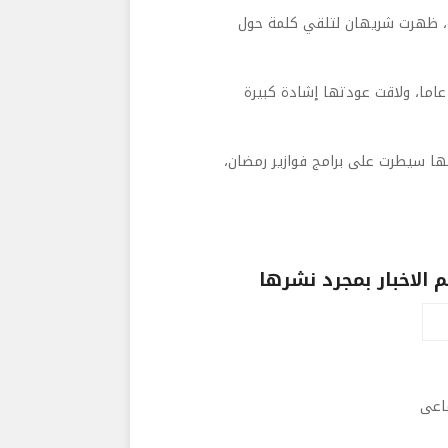
لة، ظهرت شريهان لتلقي كلمة حول
انت شريهان قد عادت للشاشة العام الماضي، بعد غياب دام 20 عاما، ولاقت عودتها إشادة كبيرة
نها سيطرت على برامج فوازير رمضان،
الاخبار بمجرد نشرها
ماعى