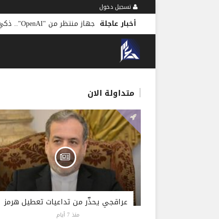
تسجيل دخول
أخبار عاجلة
جهاز منتظر من "OpenAI".. ذكيّ وهذه مواصفاته
متداولة الان
عراقجي يحذّر من تداعيات تعطيل هرمز
منذ 7 أيام