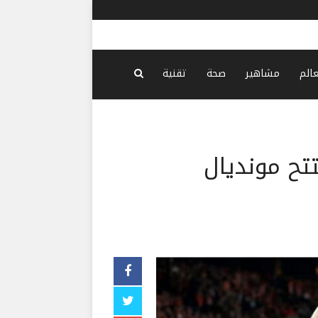
الكشف عن ر
عالم
مشاهير
صحة
تقنية
تح مونديال