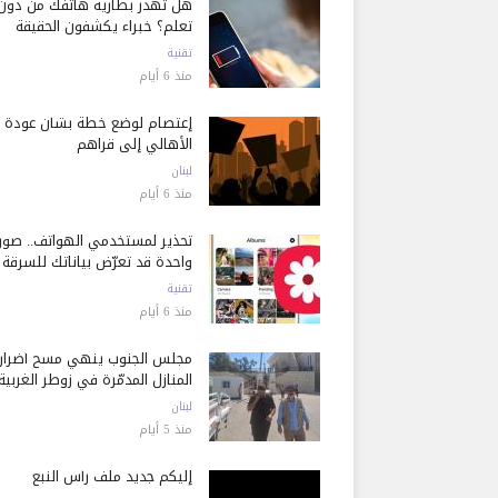
هل تُهدر بطارية هاتفك من دون
تعلم؟ خبراء يكشفون الحقيقة
تقنية
منذ 6 أيام
إعتصام لوضع خطة بشأن عودة
الأهالي إلى قراهم
لبنان
منذ 6 أيام
تحذير لمستخدمي الهواتف.. صور
واحدة قد تعرّض بياناتك للسرقة
تقنية
منذ 6 أيام
مجلس الجنوب ينهي مسح أضرار
المنازل المدمّرة في زوطر الغربية
لبنان
منذ 5 أيام
إليكم جديد ملف رأس النبع