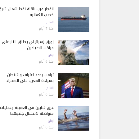
انفجار قرب ناقلة نفط شمال شرق
خصب العُمانية
العالم
منذ 7 أيام
زورق إسرائيلي يطلق النار على
مراكب الصيادين
لبنان
منذ 6 أيام
ترامب يجدد اعتراف واشنطن
بسيادة المغرب على الصحراء
العالم
منذ 6 أيام
غرق شابين في العقيبة وعمليات
متواصلة لانتشال جثتيهما
لبنان
منذ 6 أيام