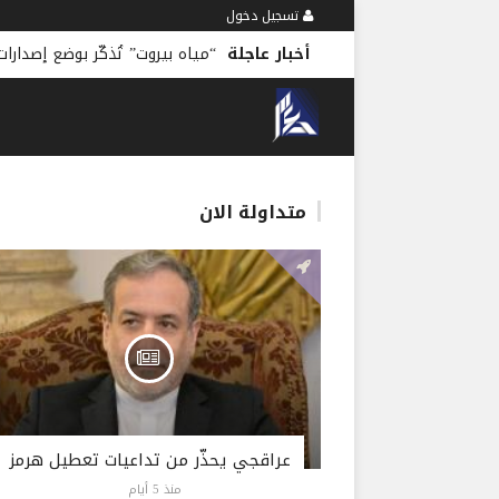
تسجيل دخول
أخبار عاجلة
“مياه بيروت” تُذكّر بوضع إصدارات 2026 قيد التحص
متداولة الان
عراقجي يحذّر من تداعيات تعطيل هرمز
منذ 5 أيام