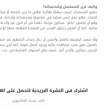
وكيف ترى المسلسل وشخصياته؟
جميع الشخصيات ليست سهلة نهائيا، فهي ما بين غامضة أو مركبة 
التضاد، فهو عمل ليس نمطيا في تفاصيله وشخصياته وأحداثه، ف
وهو أن شقيق “بابلو” سيكون مريضا ذهنياً من أم أخرى غير والدت
بجانبه، كما أن العمل يتناول العديد من القضايا المهمة منها الإتجا
وأنا سعيد الحقيقة بالعمل وأتمنى أن ينال إعجاب الجمهور عند مش
بالعمل حقق نسب مشاهدة عالية وردود أفعال قوية، كما أنني سعي
الرحمن حماقي، والذى أثبث تميزه خلال السنوات الماضية في عدد من
اشترك فى النشرة البريدية لتحصل على اهم 