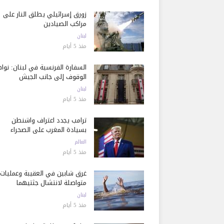
زورق إسرائيلي يطلق النار على
مراكب الصيادين
لبنان
منذ 5 أيام
السفارة الفرنسية في لبنان: نوا
الوقوف إلى جانب الجيش
لبنان
منذ 5 أيام
ترامب يجدد اعتراف واشنطن
بسيادة المغرب على الصحراء
العالم
منذ 5 أيام
غرق شابين في العقيبة وعمليات
متواصلة لانتشال جثتيهما
لبنان
منذ 5 أيام