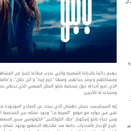
 أن
ة
يهتم دائما بالدراما الشعبية والتي تجذب قطاعا كبيرا من المشا
ومشاكلهم وترصد حياتهم، ومنها “خرم إبرة” و”ابن حلال”، و”طاقة ن
الذي تدور أحداثه حول شخصية بابلو البطل الشعبي الذي يحظى ب
ومساعدته للآخرين.
إنه السيناريست حسان دهشان الذي يبحث عن النماذج الموجودة في
نفى في حواره مع موقع “العربية.نت” وجود تشابه بين الشخصية 
وبين حياة بابلو إسكوبار “ملك الكوكايين” الكولومبي سيئ السمعة، ال
لى
تاريخ الإتجار بالمخدرات، خاصة بعد ملاحظة الجمهور بوجود تشا