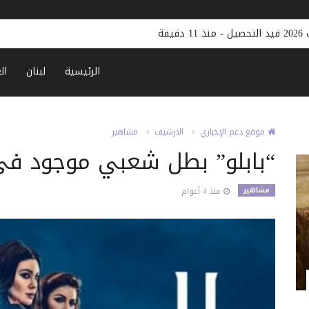
يل
-
منذ 11 دقيقة
الرئيسية
لبنان
ال
موقع دعم الإخباري
الارشيف
مشاهير
“بابلو” بطل شعبي موجود ف
مشاهير
منذ 4 أعوام