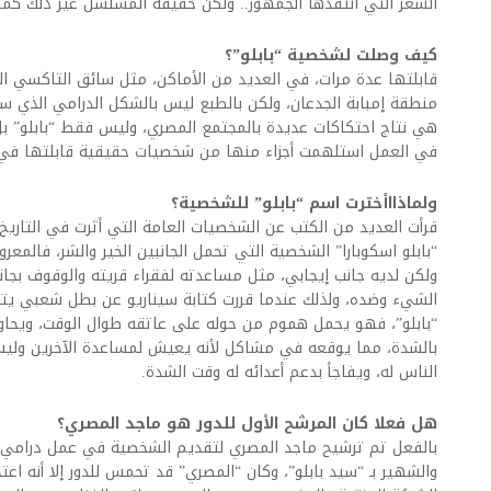
الشعر التي انتقدها الجمهور.. ولكن حقيقة المسلسل غير ذلك كما
كيف وصلت لشخصية “بابلو”؟
قابلتها عدة مرات، في العديد من الأماكن، مثل سائق التاكسي ال
منطقة إمبابة الجدعان، ولكن بالطبع ليس بالشكل الدرامي الذي س
هي نتاج احتكاكات عديدة بالمجتمع المصري، وليس فقط “بابلو” ب
في العمل استلهمت أجزاء منها من شخصيات حقيقية قابلتها في 
ولماذااأخترت اسم “بابلو” للشخصية؟
قرأت العديد من الكتب عن الشخصيات العامة التي أثرت في التاريخ
“بابلو اسكوبارا” الشخصية التي تحمل الجانبين الخير والشر، فالمعر
ولكن لديه جانب إيجابي، مثل مساعدته لفقراء قريته والوقوف بجا
الشيء وضده، ولذلك عندما قررت كتابة سيناريو عن بطل شعبي يتأثر ب
“بابلو”، فهو يحمل هموم من حوله على عاتقه طوال الوقت، ويحا
بالشدة، مما يوقعه في مشاكل لأنه يعيش لمساعدة الآخرين وليس
الناس له، ويفاجأ بدعم أعدائه له وقت الشدة.
هل فعلا كان المرشح الأول للدور هو ماجد المصري؟
بالفعل تم ترشيح ماجد المصري لتقديم الشخصية في عمل درامي،
والشهير بـ “سيد بابلو”، وكان “المصري” قد تحمس للدور إلا أنه ا