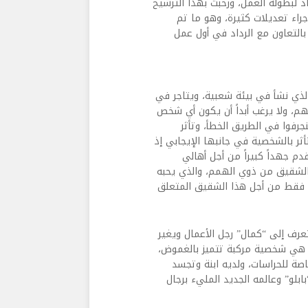
د لبطولة العمل، ورحبت بهذا الترشيح
جراء تعديلات كثيرة، وهو ما تم
التعاون مع الرداد في أول عمل
“سيد” الذي نشأ في بيئة شعبية، ويتاجر في
هم، ولا يرغب أبداً أن يكون أي شخص
رفوا في الطريق الخطأ، وتأثر
أثر بالشخصية في جانبها الإيجابي إذ
 جهداً كبيراً من أجل أهالي
 الشقيق من ذوي الهمم، والذي يحبه
معه فقط من أجل هذا الشقيق المتعلق
عرف إلى “كمال” رجل الأعمال ويغير
 هي شخصية مركبة تتميز بالغموض،
صة للحراسات، ولديه ابنة وتجسد
ابلو” وعالمه الجديد المليء برجال