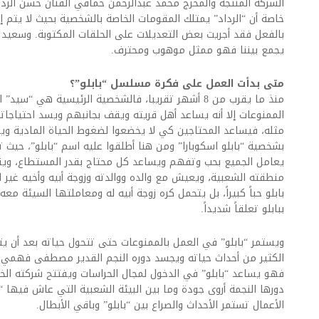
الشركة المنتجة والمخرج محمد عبدالرحمن حماقي الفنان حسن الردا
خاصة أن “الرداد” يمتلك المقومات الخاصة بالشخصية بحيث لا يتم إ
بالفعل فقد أجريت بعض التعديلات على الحلقات المكتوبة. وسعيد ب
يجمع بيننا فهو ممثل موهوب ومحترف.
متى بدأت العمل على فكرة مسلسل “بابلو”؟
منذ ما يقرب من 8 أشهر تقريبا، فالشخصية الرئيسية هي 
الممنوعات إلا أنه يساعد أهل قريته ويقف بجانبهم ويسد احتياجات
مثله، فيساعد المحتاجين كي لا يخضعوا لضغوط الحياة المادية وينج
بشخصية “بابلو اسكوبارا” ومن هنا أطلقوا عليه اسم “بابلو”، حيث ت
يعامل الجميع بحب وتفهم ويساعد كل محتاج بقدر المستطاع، ويقدم
منطقته الشعبية، ويعيش مع والده ووالدته وزوجة أبيه وأخيه غير
بابلو حباً كبيراً، بل يتحمل كره زوجة أبيه له ومعاملتها السيئة 
ببابلو تعلقاً شديداً.
ويستمر “بابلو” في العمل بالممنوعات حتى تتحول حياته بعد أن يت
الكثير من أحداث حياته ويجسد دوره النجم القدير مصطفى فهمي
فهو يساعد “بابلو” في الدخول لمجال الحراسات ويفتتح شركته الخا
دورها النجمة أروى جودة وما بين البيئة الشعبية التي عاش فيها “ب
الأعمال تستمر الأحداث والصراع بين “بابلو” وباقي الأبطال.