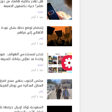
هل تُهدر بطارية هاتفك من دون
تعلم؟ خبراء يكشفون الحقيقة
تقنية
منذ 5 أيام
إعتصام لوضع خطة بشأن عودة
الأهالي إلى قراهم
لبنان
منذ 5 أيام
تحذير لمستخدمي الهواتف.. صور
واحدة قد تعرّض بياناتك للسرقة
تقنية
منذ 4 أيام
مجلس الجنوب ينهي مسح أضرار
المنازل المدمّرة في زوطر الغربية
لبنان
منذ 4 أيام
السعودية تؤكد لإيران حرصها ع
إحلال الأمن بالمنطقة