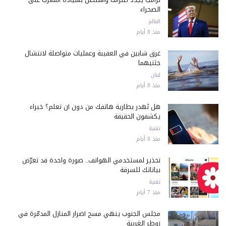
الصحراء
العالم
منذ 8 أيام
غرق شابين في العقيبة وعمليات متواصلة لانتشال
جثتيهما
لبنان
منذ 8 أيام
هل تُهدر بطارية هاتفك من دون أن تعلم؟ خبراء
يكشفون الحقيقة
تقنية
منذ 8 أيام
تحذير لمستخدمي الهواتف.. صورة واحدة قد تعرّض
بياناتك للسرقة
تقنية
منذ 7 أيام
مجلس الجنوب ينهي مسح أضرار المنازل المدمّرة في
زوطر الغربية