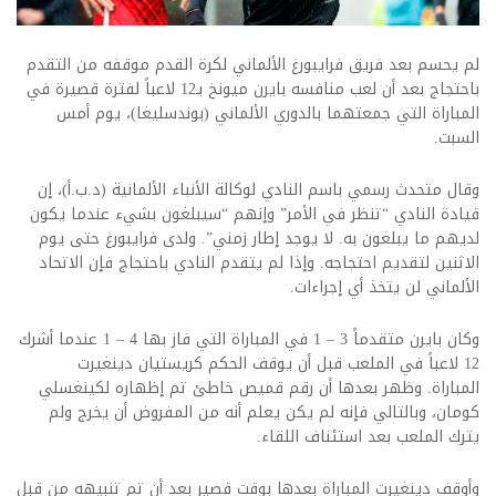
لم يحسم بعد فريق فرايبورغ الألماني لكرة القدم موقفه من التقدم
باحتجاج بعد أن لعب منافسه بايرن ميونخ بـ12 لاعباً لفترة قصيرة في
المباراة التي جمعتهما بالدوري الألماني (بوندسليغا)، يوم أمس
السبت.
وقال متحدث رسمي باسم النادي لوكالة الأنباء الألمانية (د.ب.أ)، إن
قيادة النادي “تنظر في الأمر” وإنهم “سيبلغون بشيء عندما يكون
لديهم ما يبلغون به. لا يوجد إطار زمني”. ولدى فرايبورغ حتى يوم
الاثنين لتقديم احتجاجه. وإذا لم يتقدم النادي باحتجاج فإن الاتحاد
الألماني لن يتخذ أي إجراءات.
وكان بايرن متقدماً 3 – 1 في المباراة التي فاز بها 4 – 1 عندما أشرك
12 لاعباً في الملعب قبل أن يوقف الحكم كريستيان دينغيرت
المباراة. وظهر بعدها أن رقم قميص خاطئ تم إظهاره لكينغسلي
كومان، وبالتالي فإنه لم يكن يعلم أنه من المفروض أن يخرج ولم
يترك الملعب بعد استئناف اللقاء.
وأوقف دينغيرت المباراة بعدها بوقت قصير بعد أن تم تنبيهه من قبل