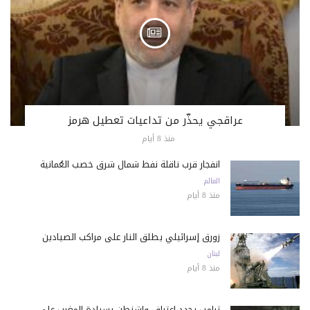
عراقجي يحذّر من تداعيات تعطيل هرمز
منذ 8 أيام
انفجار قرب ناقلة نفط شمال شرق خصب العُمانية
العالم
منذ 8 أيام
زورق إسرائيلي يطلق النار على مراكب الصيادين
لبنان
منذ 8 أيام
ترامب يجدد اعتراف واشنطن بسيادة المغرب على