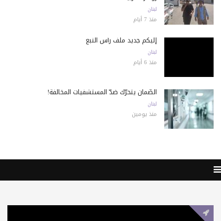
لبنان
منذ 7 أيام
إليكم جديد ملف رأس النبع
لبنان
منذ 6 أيام
الضّمان يتحرّك ضدّ المستشفيات المخالفة!
لبنان
منذ يومين