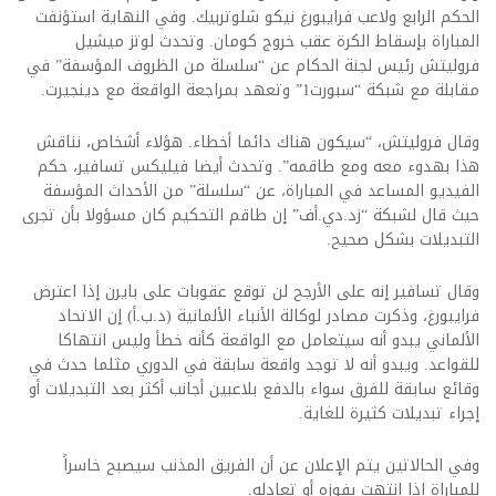
الحكم الرابع ولاعب فرايبورغ نيكو شلوتربيك. وفي النهاية استؤنفت
المباراة بإسقاط الكرة عقب خروج كومان. وتحدث لوتز ميشيل
فروليتش رئيس لجنة الحكام عن “سلسلة من الظروف المؤسفة” في
مقابلة مع شبكة “سبورت1” وتعهد بمراجعة الواقعة مع دينجيرت.
وقال فروليتش، “سيكون هناك دائما أخطاء. هؤلاء أشخاص، نناقش
هذا بهدوء معه ومع طاقمه”. وتحدث أيضا فيليكس تسافير، حكم
الفيديو المساعد في المباراة، عن “سلسلة” من الأحداث المؤسفة
حيث قال لشبكة “زد.دي.أف” إن طاقم التحكيم كان مسؤولا بأن تجرى
التبديلات بشكل صحيح.
وقال تسافير إنه على الأرجح لن توقع عقوبات على بايرن إذا اعترض
فرايبورغ، وذكرت مصادر لوكالة الأنباء الألمانية (د.ب.أ) إن الاتحاد
الألماني يبدو أنه سيتعامل مع الواقعة كأنه خطأ وليس انتهاكا
للقواعد. ويبدو أنه لا توجد واقعة سابقة في الدوري مثلما حدث في
وقائع سابقة للفرق سواء بالدفع بلاعبين أجانب أكثر بعد التبديلات أو
إجراء تبديلات كثيرة للغاية.
وفي الحالاتين يتم الإعلان عن أن الفريق المذنب سيصبح خاسراً
للمباراة إذا انتهت بفوزه أو تعادله.