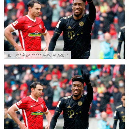
فرايبورغ لم يحسم موقفه من شكوى بايرن