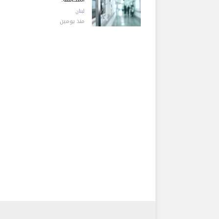
لبنان
منذ يومين