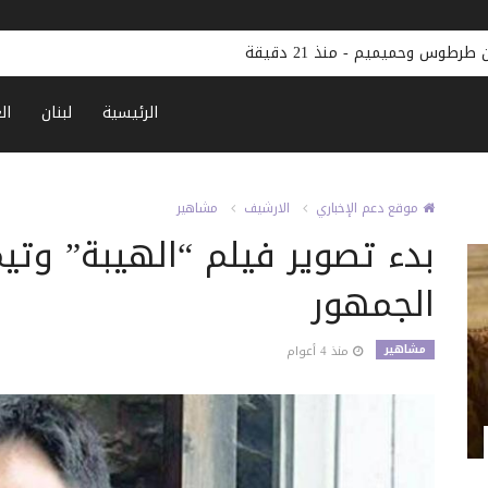
أن طرطوس وحميميم
-
منذ 21 دقيقة
الرئيسية
لبنان
ال
موقع دعم الإخباري
الارشيف
مشاهير
بدء تصوير فيلم “الهيبة” و
الجمهور
مشاهير
منذ 4 أعوام