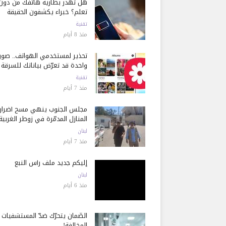
هل تُهدر بطارية هاتفك من دون
تعلم؟ خبراء يكشفون الحقيقة
تقنية
منذ 8 أيام
تحذير لمستخدمي الهواتف.. صور
واحدة قد تعرّض بياناتك للسرقة
تقنية
منذ 7 أيام
مجلس الجنوب ينهي مسح أضرار
المنازل المدمّرة في زوطر الغربية
لبنان
منذ 7 أيام
إليكم جديد ملف رأس النبع
لبنان
منذ 6 أيام
الضّمان يتحرّك ضدّ المستشفيات
المخالفة!