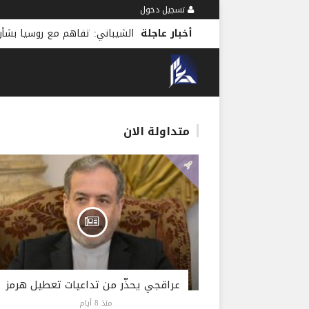
تسجيل دخول
أخبار عاجلة
الشيباني: تفاهم مع روسيا بش
متداولة الان
عراقجي يحذّر من تداعيات تعطيل هرمز
منذ 8 أيام