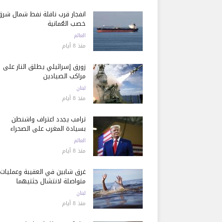
انفجار قرب ناقلة نفط شمال شرق
خصب العُمانية
العالم
منذ 8 أيام
زورق إسرائيلي يطلق النار على
مراكب الصيادين
لبنان
منذ 8 أيام
ترامب يجدد اعتراف واشنطن
بسيادة المغرب على الصحراء
العالم
منذ 8 أيام
غرق شابين في العقيبة وعمليات
متواصلة لانتشال جثتيهما
لبنان
منذ 8 أيام