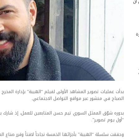
 أن
ة
بدأت عمليات تصوير المشاهد الأولى لفيلم “​الهيبة​” بإدارة المخ
الصباح في منشور عبر مواقع التواصل الاجتماعي.
بدوره شوّق الممثل السوري ​تيم حسن​ المتابعين للعمل، إذ شارك بو
“أول يوم تصوير”.
وحققت سلسلة “الهيبة” بأجزائها الخمسة نجاحاً لافتاً وقرر صناع ال