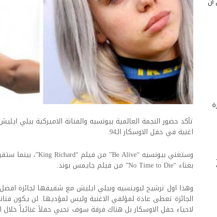
 أن
ة
تأكد حضور النجمة العالمية ​بيونسيه​ والفنانة الاميركية ​بيلي ايلي
اغنية في حفل الاوسكار الـ94.
وستغني بيونسيه “Be Alive
بغناء “No Time to Die” من فيلم جايمس بوند.
الجائزة تعطى عادة لمؤلفي الاغنية وليس لمؤديها. لن يكون فنانو ا
لاحياء حفل الاوسكار بل هناك فرقة سوف تحيي حفلاً غنائياً خلال ال