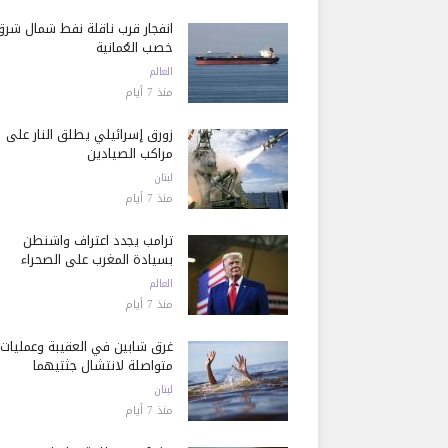
انفجار قرب ناقلة نفط شمال شرق
خصب العُمانية
العالم
منذ 7 أيام
زورق إسرائيلي يطلق النار على
مراكب الصيادين
لبنان
منذ 7 أيام
ترامب يجدد اعتراف واشنطن
بسيادة المغرب على الصحراء
العالم
منذ 7 أيام
غرق شابين في العقيبة وعمليات
متواصلة لانتشال جثتيهما
لبنان
منذ 7 أيام