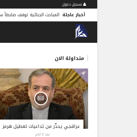
تسجيل دخول
أخبار عاجلة
المباحث الجنائية توقف ضابطاً س
متداولة الان
عراقجي يحذّر من تداعيات تعطيل هرمز
منذ 8 أيام