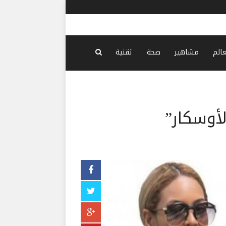
تعرّض سفين
عالم
مشاهير
صحة
تقنية
أوسكار”