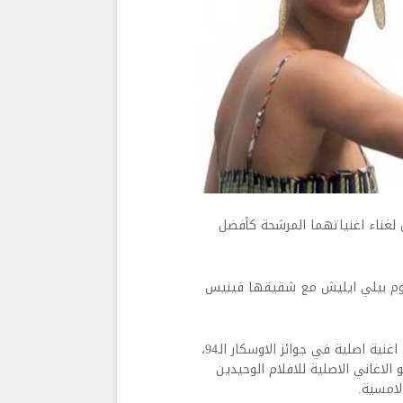
ش​ لغناء اغنياتهما المرشحة كأفضل
”​ من فيلم “King Richard”​، بينما ستقوم بيلي ايليش مع شقيقها فينيس
وهذا اول ترشيح لبوينسيه وبيلي ايليش مع شقيقها لجائزة افضل اغنية اصلية في جوائز الاوسكار الـ94،
لاغاني الاصلية للافلام الوحيدين
امسية.​