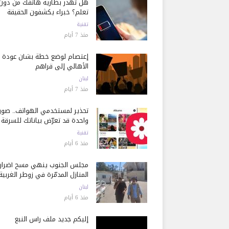
هل تُهدر بطارية هاتفك من دون
تعلم؟ خبراء يكشفون الحقيقة
تقنية
منذ 7 أيام
إعتصام لوضع خطة بشأن عودة
الأهالي إلى قراهم
لبنان
منذ 7 أيام
تحذير لمستخدمي الهواتف.. صور
واحدة قد تعرّض بياناتك للسرقة
تقنية
منذ 6 أيام
مجلس الجنوب ينهي مسح أضرار
المنازل المدمّرة في زوطر الغربية
لبنان
منذ 6 أيام
إليكم جديد ملف رأس النبع