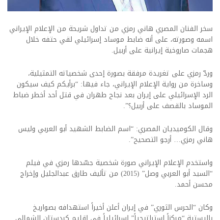
سخر الفنان المصري هاني رمزي من تداول شريحة من الإعلام الإيراني
اسمه وصورته، على أنه ضابط موساد إسرائيلي لقي حتفه خلال
هجمات صاروخية إيرانية على أربيل.
وردّ رمزي على تغريدة مرفقة بصورة إحدى شخصياته التمثيلية،
وساخرة من رواية الإعلام الإيراني، جاء فيها: “برأيكم كيف سيكون
الرد الإسرائيلي على إيران بعد نجاح طهران في قتل أحد أخطر ضباط
الموساد بالقصف على أربيل؟”.
وقال الكوميديان المصري: “اسم الضابط الشهيد أبو العربي وليس
هاني رمزي… أرجو التصحيح”.
واستخدم الإعلام الإيراني صورة شخصية جسّدها رمزي في فيلم
“السيد أبو العربي وصل” (2015) من تأليف طارق عبدالجليل وإخراج
محسن أحمد.
وكان “الحرس الثوري” في إيران أعلن أخيراً استهدافه بصواريخ
باليستية “مركزاً استراتيجياً” اسرائيلياً في إقليم كردستان الشمالي.