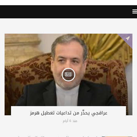
عراقجي يحذّر من تداعيات تعطيل هرمز
منذ 6 أيام