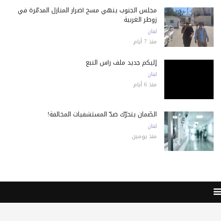
مجلس الجنوب ينهي مسح أضرار المنازل المدمّرة في
زوطر الغربية
لبنان
منذ 7 أيام
إليكم جديد ملف رأس النبع
لبنان
منذ 6 أيام
الضّمان يتحرّك ضدّ المستشفيات المخالفة!
لبنان
منذ يومين