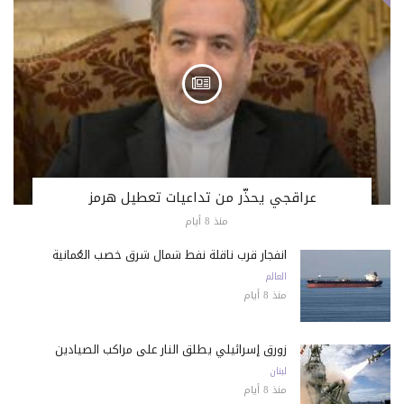
عراقجي يحذّر من تداعيات تعطيل هرمز
منذ 8 أيام
انفجار قرب ناقلة نفط شمال شرق خصب العُمانية
العالم
منذ 8 أيام
زورق إسرائيلي يطلق النار على مراكب الصيادين
لبنان
منذ 8 أيام