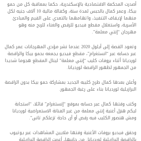
أصدرت المحكمة الاقتصادية بالإسكندرية، حكما بمعاقبة كل من حمو
بيكا، وعمر كمال بالحبس لمدة سنة، وكفالة مالية 10 آلاف جنيه لكل
منهما لإيقاف التنفيذ، واتهامهما بالتعدي على القيم والمبادئ
الأسرية، واستغلال مقطع فيديو للرقص والغناء للربح منه وهو
مهرجان “إنتي معلمة”.
وتعود القصة إلى أيلول 2020 عندما نشر مؤدي المهرجانات عمر كمال
عبر حسابه عبر “انستغرام”، مقطع فيديو يجمعه بحمو بيكا والراقصة
لورديانا أثناء بروفات كليب “إنتي معلمة” لينال المقطع هجوما شديدا
من الجمهور لظهور الراقصة لورديانا.
وأعلن بعدها كمال طرح كليبه الجديد بمشاركة حمو بيكا بدون الراقصة
البرازيلية لورديانا بناء على رغبة الجمهور.
وكتب وقتها كمال عبر حسابه بموقع “إنستغرام” قائلا، “استجابة
ليكم هنزل أغنية إنتي معلمة من غير الفنانة الاستعراضية لورديانا
ومش هنصور الكليب فيه رقص أو أى حاجة تزعلكم تانى”.
وحقق فيديو بروفات الأغنية وقتها ملايين المشاهدات عبر يوتيوب
بالراقصة البرازيلية لورديانا. من جانبها، أعربت الراقصة البرازيلية