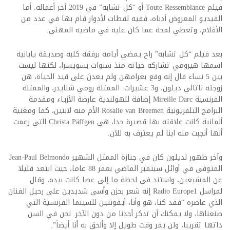
فيلم Toute Ressemblance أو “كل تشابه” في 2019 آخر أعماله. أما
الفيديو المعروض أدناه، ففيه لقطات لأدوار قام بها في عدد من
الأفلام، وتعطي لمحة عما كان عليه في ماضيه المهني.
بعد فيلم “كل تشابه” راح يمضي أيامه برفقة كلبه وصديقة يابانية
اسمها هيرومي تشاركه حياته منذ سنوات بسويسرا، لكنها ليست
بين 5 نساء قال إنه وقع بغرامهن ولم يعدنَ على قيد الحياة، هن
زوجته ناتالي ديلون، و3 عشيرات: الممثلة رومي شنايدر، والممثلة
الفرنسية Mireille Darc إضافة للهولندية عارضة الأزياء ومقدمة
البرامج التلفزيونية Rosalie van Breemen الأم منه لابنين، كما ومغنية
ألمانية كانت علاقته بها قصيرة جدا، هي Christa Päffgen التي زعمت
أنها أنجبت منه ابنا لم يعترف به للآن.
وآخر ظهور لديلون كان في جنازة الممثل الشهير Jean-Paul Belmondo
المتوفى في أوائل سبتمبر الماضي بعمر 88 عاما، حيث ابتعد قليلا
عن المشيعين، واستند في لحظة ما إلى عصا كانت بيده، وقال
لمراسل Radio Europe1 إنه شعر بحزن وأسى شديدين على رحيل الفنان
الذي عاصره “فقد كنا، هو وأنا، أيقونتين للسينما الفرنسية التي
صنعناها، ولا يمكنك أن تذكر أحدنا من دون الآخر. نحن في السن
ذاتها تقريبا، ولن يمر وقت طويل إلا وألحق به أنا أيضاً”.