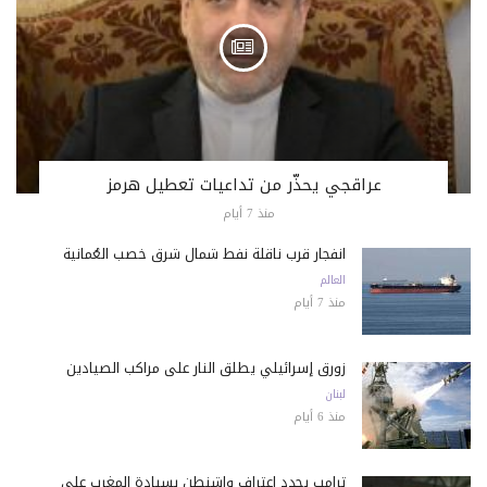
عراقجي يحذّر من تداعيات تعطيل هرمز
منذ 7 أيام
انفجار قرب ناقلة نفط شمال شرق خصب العُمانية
العالم
منذ 7 أيام
زورق إسرائيلي يطلق النار على مراكب الصيادين
لبنان
منذ 6 أيام
ترامب يجدد اعتراف واشنطن بسيادة المغرب على