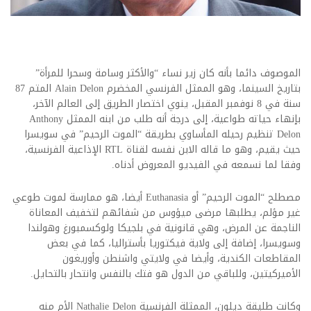
الموصوف دائما بأنه كان زير نساء “والأكثر وسامة وسحرا للمرأة”
بتاريخ السينما، وهو الممثل الفرنسي المخضرم Alain Delon المتم 87
سنة في 8 نوفمبر المقبل، ينوي اختصار الطريق إلى العالم الآخر،
بإنهاء حياته طواعية، إلى درجة أنه طلب من ابنه الممثل Anthony
Delon تنظيم رحيله المأساوي بطريقة “الموت الرحيم” في سويسرا
حيث يقيم، وهو ما قاله الابن نفسه لقناة RTL الإذاعية الفرنسية،
وفقا لما نسمعه في الفيديو المعروض أدناه.
مصطلح “الموت الرحيم” أو Euthanasia أيضا، هو ممارسة لموت طوعي
غير مؤلم، يطلبها مرضى ميؤوس من شفائهم لتخفيف المعاناة
الناجمة عن المرض، وهي قانونية في بلجيكا ولوكسمبورغ وهولندا
وسويسرا، إضافة إلى ولاية فيكتوريا بأستراليا، كما في بعض
المقاطعات الكندية، وأيضا في ولايتي واشنطن وأوريغون
الأميركيتين، وللباقي من الدول هو فتك بالنفس وانتحار بالتحايل.
وكانت طليقة ديلون، الممثلة الفرنسية Nathalie Delon الأم منه