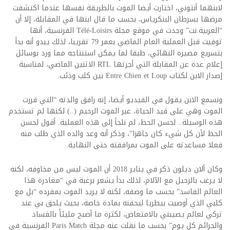
لابنهما أنتوني، اختارت أيضا الموت بالطريقة نفسها عندما اكتشفت
مرضها بسرطان البنكرياس، بحسب ما قال ابنها في المقابلة، إلا أن
“العربية.نت” وجدت في موقع مجلة Télé-Loisirs الفرنسية، أنها
توفيت قبل العملية العام الماضي بعمر 79 تقريبا، لذلك يبدو أنه بدأ
بتسريع مصيره النهائي، طبقا لما يمكن استنتاجه مما ورد بوسائل
إعلام عدة عن المقابلة التي أجرتها RTL الاثنين الماضي، لمناسبة
إصدار الابن لكتاب Entre Chien et Loup بين كلب وذئب.
ونسمع الابن يقول في الفيديو أيضا، إنه رافق والدته “التي قررت
الموت وهي على قيد الحياة، عبر الموت الرحيم (..) لكنها لم تستخدم
هذه الوسيلة.. لحسن الحظ، لم نلجأ إلى هذه العملية. أقول لحسن
الحظ لأن كل شيء كان جاهزا”، وذكر أنه وعد والده الذي طلب منه
فعلا مساعدته على الموت بمرافقته حتى النهاية.
وكان ألان ديلون ذكر في يناير 2018 أن الموت ليس من مخاوفه، لكنه
لا يرغب بالرحيل مع الآلام، لذلك بدأ يشعر برغبة في “مغادرة هذا
العالم الفاسد” بحسب ما وصفه، لكنه لا يريد الموت بمفرده “بل مع
كلبي الذي أوصيت بيطريا ليحقنه بمادة خاصة، بحيث يلحق بي عند
تركي لعالم يصيبني بالامتعاض، لكثرة ما أصبح مليئاً بالفساد
والجرائم كل يوم” بحسب ما نقلت عنه مجلة Paris Match الفرنسية في