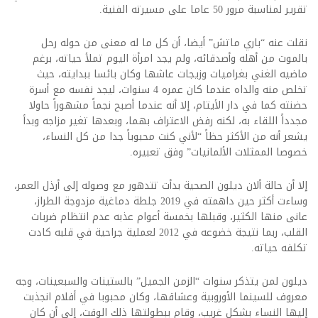
تقرير لمناسبة مرور 50 عاما على مسيرته الفنية.
نقلت عنه “باري ماتش” أيضا، أن كل ما له معنى من حوله رحل
بالموت من أهله وأصدقائه، ولم يجد امرأة اليوم تملأ حياته، برغم
ماضيه الغني بغراميات وزيجات عاشها وكان بائسا ببدايته، حيث
تخلص منه والداه عندما كان عمره 4 سنوات، ليجد نفسه مع أسرة
حضنته كما في دار الأيتام، إلا أنه عندما أصبح نجماً مشهوراً حاولا
مجدداً اللقاء به، لكنه رفض الاعتراف بهما، وبعدها تغير مزاجه وبدأ
يشعر أنه من الأكثر حظاً “لأني كنت محبوباً جدا من كل النساء،
خصوصا الممثلات الألمانيات” وفق تعبيره.
إلا أن حالة ألان ديلون الصحية بدأت تتدهور مع وصوله إلى أرذل العمر،
وساءت أكثر حين داهمته في 2019 جلطة دماغية مزدوجة الطراز،
عانى منها الكثير، وقبلها بخمسة أعوام عذبه عدم انتظام ضربات
القلب، ربما نتيجة خضوعه في 2012 لعملية جراحية في قلبه كادت
تكلفه حياته.
ديلون لمن يتذكر سنوات “الزمن الجميل” بالستينات والسبعينات، وجه
معروف للسينما الأوروبية وعشاقها، وكان محبوبا في أفلام انجذبت
إليها النساء بشكل غريب، وقام ببطولتها ذلك الوقت، إلى أن كان