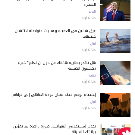
الصحراء
العالم
منذ 6 أيام
غرق شابين في العقيبة وعمليات متواصلة لانتشال
جثتيهما
لبنان
منذ 6 أيام
هل تُهدر بطارية هاتفك من دون أن تعلم؟ خبراء
يكشفون الحقيقة
تقنية
منذ 6 أيام
إعتصام لوضع خطة بشأن عودة الأهالي إلى قراهم
لبنان
منذ 6 أيام
تحذير لمستخدمي الهواتف.. صورة واحدة قد تعرّض
بياناتك للسرقة