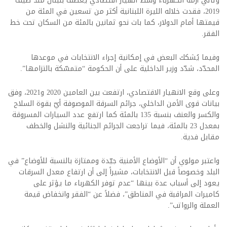
وتأتي أزمة الكهرباء وسط انهيار اقتصادي يعصف بلبنان منذ صيف
2019، فقدت خلاله الليرة اللبنانية أكثر من تسعين في المئة من
قيمتها أمام الدولار، كما بات نحو ثمانين بالمئة من السكان تحت خط
الفقر.
وفيما يُشكك البعض في إمكانية إجراء الانتخابات في موعدها
المحدّد، شدّد وزير الداخلية على أن الحكومة “متمسّكة بالتزامها”.
وعلى وقع الانهيار الاقتصادي، ارتفعت بين العامين 2020 و2021، وفق
بيانات قوى الأمن الداخلي، جرائم السرقة الموصوفة أيّ بقوة السلاح
والكسر والعنف بنسبة 135 بالمئة كما ارتفع عدد السيارات المسروقة
بمعدل 23 بالمئة، فيما تراجعت الجرائم الجنائية والنشل والخطف
مقابل فدية.
واعتبر مولوي أن “الأوضاع الأمنية جيّدة وممتازة بالنسبة للأوضاع” في
البلد وخصوصاً قبل الانتخابات، مشيراً إلى أن ارتفاع معدل السرقات
يعود إلى أسباب عدة بينها “عدم توفر الكهرباء ما يؤثر على
كاميرات المراقبة في المناطق”، فضلاً عن “الفقر وانخفاض قيمة
العملة والرواتب”.