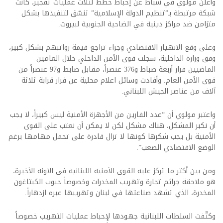
وأعلن مولوي في شباط عن إحباط خطط لثلاث عمليات تفجير، كانت
شبكة مرتبطة بـ”تنظيم الدولة الإسلامية” تنسّق لتنفيذها بشكل
متزامن ضد مراكز دينية في الضاحية الجنوبية لبيروت.
وعلى وقع الانهيار الاقتصادي وجراء تراجع قيمة رواتبهم بشكل كبير،
وفق وزارة الداخلية، سجلت قوى الأمن الداخلي خلال العامين
الماضيين فرار أربعة ضباط و376 عنصراً، مقابل ضابط و97 عنصراً من
قوى الأمن العام. وأفادت وسائل اعلام محلية عن فرار قرابة ثلاثة
آلاف من عناصر الجيش اللبناني.
واعتبر مولوي أن “عدد الفارين من الأجهزة الأمنية ليس كبيراً، لا يجب
أن نكبر المشكل، هناك مشكل لكن لا يمكن أن نعتب على القوى
الأمنية بل يجب شكرها كونها لا تزال قادرة على تحمل مهامها برغم
الوضع الاقتصادي الصعب”.
ومن بين أكثر ما تركز عليه القوى الأمنية اللبنانية في الآونة الأخيرة،
هو ملاحقة جرائم تجارة وتهريب المخدرات وخصوصاً حبوب الكبتاغون
المخدرة، الذي تشهد صناعتها في لبنان وتهريبها عبره ازدهاراً.
وكثّفت السلطات اللبنانية جهودها لإحباط عمليات التهريب خصوصاً