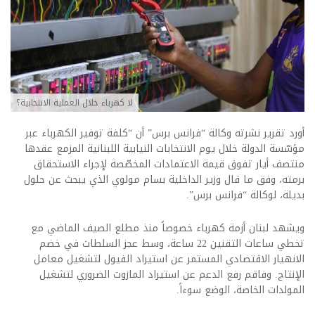
لا كهرباء خلال العملية الانتخابية؟
أورد تقرير نشرته وكالة “فرانس برس” أن “كلفة توفير الكهرباء عبر
مؤسّسة الدولة خلال يوم الانتخابات النيابية اللبنانية المزمع عقدها
منتصف أيار تفوق قيمة الاعتمادات المخصّصة لإجراء الاستحقاق
برمته، وفق ما قال وزير الداخلية بسام مولوي الذي يبحث عن حلول
بديلة، لوكالة “فرانس برس”.
ويشهد لبنان أزمة كهرباء خصوصاً منذ مطلع الصيف الماضي مع
تخطي ساعات التقنين 22 ساعة، وسط عجز السلطات في خضم
الانهيار الاقتصادي المستمر عن استيراد الفيول لتشغيل معامل
الإنتاج. وفاقم رفع الدعم عن استيراد المازوت الضروري لتشغيل
المولدات الخاصة، الوضع سوءاً.