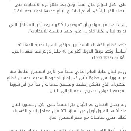
على الاقل لمراكز لجان القيد، ومن بعد ظهر يوم الانتخابات حتى
انتهاء الفرز ليلاً في أقلام الاقتراع البالغ عددها نحو سبعة آلاف”.
إلى ذلك، اعتبر مولوي أن “موضوع الكهرباء يعد أكبر المشاكل التي
تواجه لبنان، لكننا قادرين على حلها بالنسبة للانتخابات”.
ويُعد قطاع الكهرباء الأسوأ بين مرافق البنى التحتية المهترئة
أساساً، وكبّد خزينة الدولة أكثر من 40 مليار دولار منذ انتهاء الحرب
الأهلية (1975-1990).
ووقع لبنان بداية العام الحالي عقداً مع الأردن لاستجرار الطاقة منه
عبر سوريا، في خطوة تأتي في إطار الجهود الرسمية لتحسين قطاع
الكهرباء، الذي يشكل إصلاحه وتحسين خدماته واحداً من أبرز شروط
المجتمع الدولي لتقديم الدعم المالي للبنان.
ولم يدخل الاتفاق مع الأردن حيّز التنفيذ حتى الآن. ويستورد لبنان
منذ أشهر الفيول أويل من العراق لتشغيل معامل إنتاج الكهرباء.
كذلك، يجري مباحثات مع مصر لاستجرار الغاز.