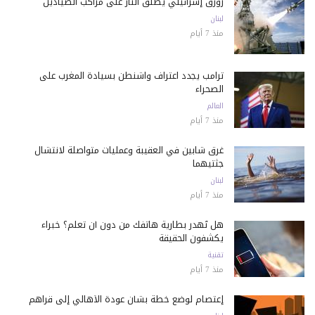
زورق إسرائيلي يطلق النار على مراكب الصيادين
لبنان
منذ 7 أيام
ترامب يجدد اعتراف واشنطن بسيادة المغرب على
الصحراء
العالم
منذ 7 أيام
غرق شابين في العقيبة وعمليات متواصلة لانتشال
جثتيهما
لبنان
منذ 7 أيام
هل تُهدر بطارية هاتفك من دون أن تعلم؟ خبراء
يكشفون الحقيقة
تقنية
منذ 7 أيام
إعتصام لوضع خطة بشأن عودة الأهالي إلى قراهم