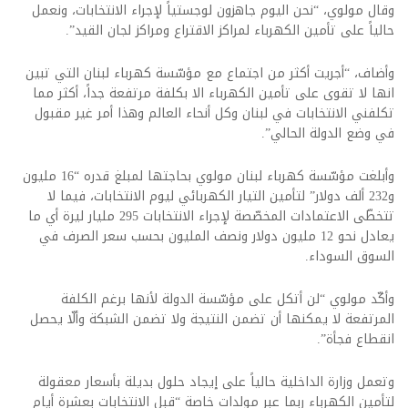
وقال مولوي، “نحن اليوم جاهزون لوجستياً لإجراء الانتخابات، ونعمل
حالياً على تأمين الكهرباء لمراكز الاقتراع ومراكز لجان القيد”.
وأضاف، “أجريت أكثر من اجتماع مع مؤسّسة كهرباء لبنان التي تبين
انها لا تقوى على تأمين الكهرباء الا بكلفة مرتفعة جداً، أكثر مما
تكلفني الانتخابات في لبنان وكل أنحاء العالم وهذا أمر غير مقبول
في وضع الدولة الحالي”.
وأبلغت مؤسّسة كهرباء لبنان مولوي بحاجتها لمبلغ قدره “16 مليون
و232 ألف دولار” لتأمين التيار الكهربائي ليوم الانتخابات، فيما لا
تتخطّى الاعتمادات المخصّصة لإجراء الانتخابات 295 مليار ليرة أي ما
يعادل نحو 12 مليون دولار ونصف المليون بحسب سعر الصرف في
السوق السوداء.
وأكّد مولوي “لن أتكل على مؤسّسة الدولة لأنها برغم الكلفة
المرتفعة لا يمكنها أن تضمن النتيجة ولا تضمن الشبكة وألّا يحصل
انقطاع فجأة”.
وتعمل وزارة الداخلية حالياً على إيجاد حلول بديلة بأسعار معقولة
لتأمين الكهرباء ربما عبر مولدات خاصة “قبل الانتخابات بعشرة أيام