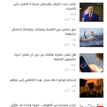
ترامب يجدد اعتراف واشنطن بسيادة المغرب على
الصحراء
العالم
منذ 7 أيام
غرق شابين في العقيبة وعمليات متواصلة لانتشال
جثتيهما
لبنان
منذ 7 أيام
هل تُهدر بطارية هاتفك من دون أن تعلم؟ خبراء
يكشفون الحقيقة
تقنية
منذ 7 أيام
إعتصام لوضع خطة بشأن عودة الأهالي إلى قراهم
لبنان
منذ 7 أيام
تحذير لمستخدمي الهواتف.. صورة واحدة قد تعرّض