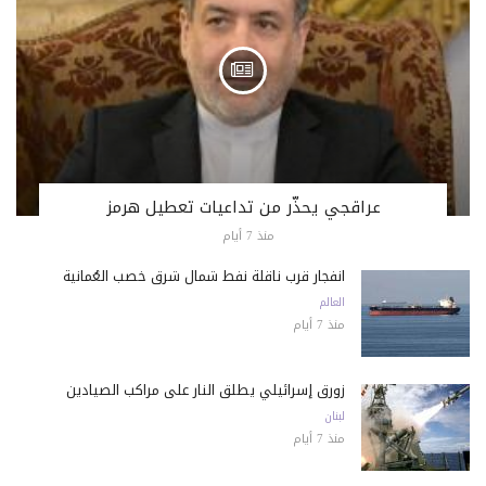
عراقجي يحذّر من تداعيات تعطيل هرمز
منذ 7 أيام
انفجار قرب ناقلة نفط شمال شرق خصب العُمانية
العالم
منذ 7 أيام
زورق إسرائيلي يطلق النار على مراكب الصيادين
لبنان
منذ 7 أيام