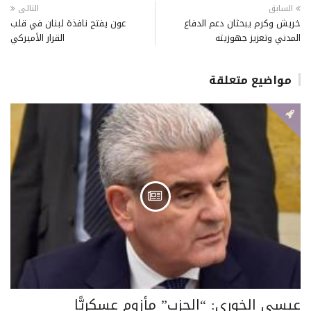
السابق
التالى
خريش وكرم يبحثان دعم الدفاع
عون يفتح نافذة لبنان في قلب
المدني وتعزيز جهوزيته
القرار الأميركي
مواضيع متعلقة
عيسى الخوري: “الحزب” مأزوم عسكريًّا