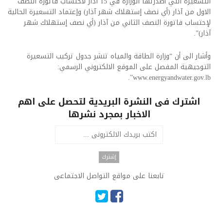
التسعيرة التي أصدرتها الوزارة في 15 آذار لاحتساب فاتورة النصف
الاول من آذار (أي نصف إستهلاك شهر آذار) وإعتماد التسعيرة الحالية
لإحتساب فاتورة النصف الثاني من آذار (أي نصف إستهلاك شهر
آذار)”.
وأشار الى أن “وزارة الطاقة والمياه تنشر جدول تركيب التسعيرة
التوجيهية المفصل على الموقع الالكتروني الرسمي:
www.energyandwater.gov.lb”.
اشترك فى النشرة البريدية لتحصل على اهم
الاخبار بمجرد نشرها
تابعنا على مواقع التواصل الاجتماعى