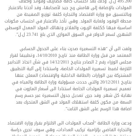
495.200 ل.ل. وذلك بعد احتساب كافة مصاريف وفوائد وأكلاف
المولدات بالإضافة إلى هامش ربح جيد لأصحابها، وقد أخذنا بالاعتبار
وبالتنسيق مع وزارة الاقتصاد والتجارة كلفة توزيع الصفيحة من
محطة الوقود ولغاية المولد. وهي تأخذ بالاعتبار في احتساب مكونات
اساسية فيها ككلفة الزيوت والفلاتر وتهالك المولد المعدل الوسطي
الشهري لسعر الدولار في السوق الموازي الذي بلغ 23.741 ل.ل”.
ولفت الى أن “هذه التسعيرة صدرت بناء على الجدول الحسابي
المعتمد من قبل وزارة الطاقة منذ تاريخ 14/10/2010، وتطبيقا لقرار
مجلس الوزراء رقم 2 الصادر بتاريخ 14/12/2011 في شأن اتخاذ التدابير
اللازمة لضبط تسعيرة المولدات الخاصة، واستنادا إلى آلية التطبيق
المشتركة بين الوزارات (الطاقة الداخلية والإقتصاد) المعلن عنها
بتاريخ 20/12/2011 والتي حددت مسؤولية وزارة الطاقة والمياه في
تعميم تسعيرة المولدات الخاصة استنادا الى أسعار المازوت في
نهاية كل شهر. وقد جرى تعديل جدول التسعيرة عبر حسم رسم
السعة من مكون كلفة استهلاك المولد في الشق المتحرك بعد
اضافة هذا الرسم على الشق الثابت”.
ودعت وزارة الطاقة “أصحاب المولدات الى الالتزام بقرار وزارة الاقتصاد
والتجارة القاضي بإلزامية تركيب العدادات، وهي سوف تجري دراسة