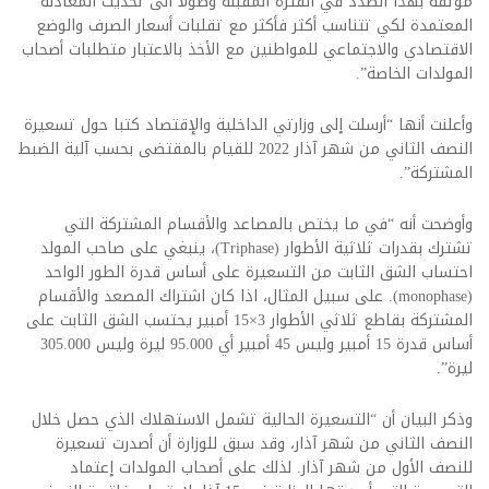
موثقة بهذا الصدد في الفترة المقبلة وصولا الى تحديث المعادلة
المعتمدة لكي تتناسب أكثر فأكثر مع تقلبات أسعار الصرف والوضع
الاقتصادي والاجتماعي للمواطنين مع الأخذ بالاعتبار متطلبات أصحاب
المولدات الخاصة”.
وأعلنت أنها “أرسلت إلى وزارتي الداخلية والإقتصاد كتبا حول تسعيرة
النصف الثاني من شهر آذار 2022 للقيام بالمقتضى بحسب آلية الضبط
المشتركة”.
وأوضحت أنه “في ما يختص بالمصاعد والأقسام المشتركة التي
تشترك بقدرات ثلاثية الأطوار (Triphase)، ينبغي على صاحب المولد
احتساب الشق الثابت من التسعيرة على أساس قدرة الطور الواحد
(monophase). على سبيل المثال، اذا كان اشتراك المصعد والأقسام
المشتركة بقاطع ثلاثي الأطوار 3×15 أمبير يحتسب الشق الثابت على
أساس قدرة 15 أمبير وليس 45 أمبير أي 95.000 ليرة وليس 305.000
ليرة”.
وذكر البيان أن “التسعيرة الحالية تشمل الاستهلاك الذي حصل خلال
النصف الثاني من شهر آذار، وقد سبق للوزارة أن أصدرت تسعيرة
للنصف الأول من شهر آذار. لذلك على أصحاب المولدات إعتماد