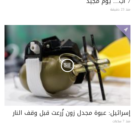
7 آب… يومٌ مجيد
منذ 23 دقيقة
إسرائيل: عبوة مجدل زون زُرعت قبل وقف النار
منذ 7 ساعات