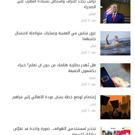
ترامب يجدد اعتراف واشنطن بسيادة المغرب على
الصحراء
العالم
منذ 6 أيام
غرق شابين في العقيبة وعمليات متواصلة لانتشال
جثتيهما
لبنان
منذ 5 أيام
هل تُهدر بطارية هاتفك من دون أن تعلم؟ خبراء
يكشفون الحقيقة
تقنية
منذ 5 أيام
إعتصام لوضع خطة بشأن عودة الأهالي إلى قراهم
لبنان
منذ 5 أيام
تحذير لمستخدمي الهواتف.. صورة واحدة قد تعرّض
بياناتك للسرقة