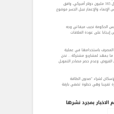
بما يعرف بالقرض الكويتي، والبالغ 50 مليون دينار كويتي ما يعادل 165 مليون دولار أميركي، وافق
الإنماء والإعمار نبيل الجسر موضوع
ئيس الحكومة نجيب ميقاتي وجه
س إيجابا على عودة العلاقات
صرف تبلع 430 مليار ليرة سيبدأ المصرف باستخدامها في عملية
 ما يمهد لمشاريع مشتركة… نحن
ل القروض، وعدم حصر مصادر التمويل
سكان لشراء “صحون الطاقة
سسات الأوروبية، بما يوازي 100 مليون ليرة تقريبا وهي خطوة تضفي بارقة
الاخبار بمجرد نشرها