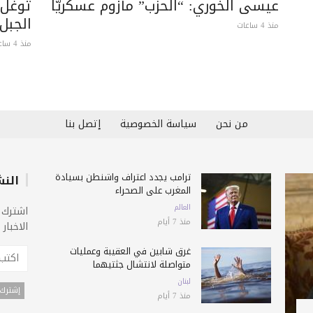
عيسى الخوري: “الحزب” مأزوم عسكريًّا
توغّل
الجبل
منذ 4 ساعات
منذ 4 ساعات
من نحن
سياسة الخصوصية
إتصل بنا
ترامب يجدد اعتراف واشنطن بسيادة
النش
المغرب على الصحراء
العالم
اشترك 
منذ 7 أيام
الاخبار
غرق شابين في العقيبة وعمليات
متواصلة لانتشال جثتيهما
لبنان
منذ 7 أيام