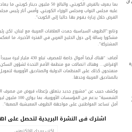
 أن
عليه مجلس النواب ومجلس الوزراء الكويتي، وأمس أثار رئيس مجلس 
القرض خلال زيارة يقوم بها حاليا إلى الكويت”.
وتابع:”الظروف السياسية جمدت العلاقات العربية مع لبنان، لكن ر
مشكورا رسالة إلى دول الخليج العربي في الفترة الأخيرة، ما انعك
المشتركة”.
أضاف: “هناك أيضا أموال خاصة للم
ة
الإقراض… وهناك اتصالات مع منظمة الأمم التحدة لشؤون السكن
منفتحون كذلك على المنظمات الدولية والصناديق الأوروبية لتموي
بالصناديق العربية وحدها.
وكشف حبيب عن “مشروع جديد يتعلق بإعطاء قروض من مصرف الإ
الشمسية” بدعم من المؤ
أمل تساعد المواطنين على مواجهة الظروف المعيشية الصعبة”.
اشترك فى النشرة البريدية لتحصل على اهم 