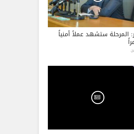
: المرحلة ستشهد عملاً أمنياً
اً
ن