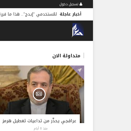
تسجيل دخول
أخبار عاجلة
لمُستخدمي "إيدج".. هذا ما قرر
متداولة الان
عراقجي يحذّر من تداعيات تعطيل هرمز
منذ 8 أيام