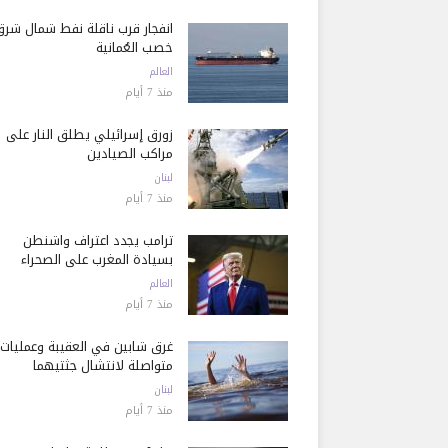
انفجار قرب ناقلة نفط شمال شرق
خصب العُمانية
العالم
منذ 7 أيام
زورق إسرائيلي يطلق النار على
مراكب الصيادين
لبنان
منذ 7 أيام
ترامب يجدد اعتراف واشنطن
بسيادة المغرب على الصحراء
العالم
منذ 7 أيام
غرق شابين في العقيبة وعمليات
متواصلة لانتشال جثتيهما
لبنان
منذ 7 أيام