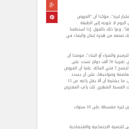
 حبيب في تصريح إلى أن “رأسمال مصرف الإسكان اليوم 150 مليار ليرة”، مؤكدا أن “القروض
يوم لا تتوجه إلى الطبقة
ا”، وعزا ذلك بالقول: إذا استطعنا
ك نمنعه من هجرة لبنان والبقاء في
رميم والشراء أو البناء”، موضحا أن
“المبلغ المرصود لقروض الشراء والبناء يصل إلى مليار ليرة بما يوازي تقريبا 50 ألف دولار تسدد على
مدى 30 سنة بفائد 6 في المئة مع دعم 1 في المائة من المصرف لتصبح 5 فثي المائة، علما أن القروض
لعاصمة وضواحيها، على أن يسدد
المقترض دفعة مسبقة تساوي 10 أو 20 في المئة من قيمة القرض، ما يشترط أن ألا يقل راتبه عن 15
ذلك القسط الشهري ثلث راتب المقترِض
وعن الترميم، قال حبيب: يرصد لترميم المسكن أو تحسينه 400 مليون ليرة مقسطة على 10 سنوات
 للتنمية الاجتماعية والاقتصادية