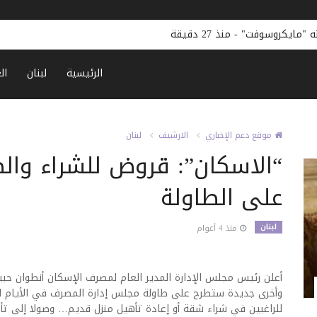
ته "مايكروسوفت"
-
منذ 27 دقيقة
الرئيسية
لبنان
ال
موقع دعم الإخباري
الارشيف
لبنان
“الاسكان”: قروض للشراء وال
على الطاولة
لبنان
منذ 4 أعوام
أعلن رئيس مجلس الإدارة المدير العام لمصرف الإسكان أنطوان ح
وأخرى جديدة ستطرح على طاولة مجلس إدارة المصرف في الأيام ا
للراغبين في شراء شقة أو إعادة تأهيل منزل قديم… وصولا إلى 