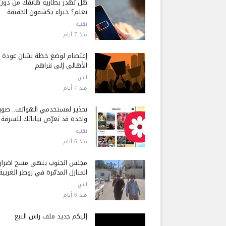
هل تُهدر بطارية هاتفك من دون
تعلم؟ خبراء يكشفون الحقيقة
تقنية
منذ 7 أيام
إعتصام لوضع خطة بشأن عودة
الأهالي إلى قراهم
لبنان
منذ 7 أيام
تحذير لمستخدمي الهواتف.. صور
واحدة قد تعرّض بياناتك للسرقة
تقنية
منذ 6 أيام
مجلس الجنوب ينهي مسح أضرار
المنازل المدمّرة في زوطر الغربية
لبنان
منذ 6 أيام
إليكم جديد ملف رأس النبع