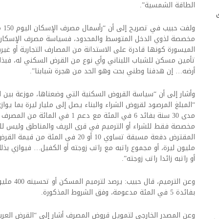
الطاقة الشمسية”.
ولفت
مخصصة لذوي الدخل المتوسط والمحدود، فسياسة مصرف الإسكان ال
الميسورة كونها قادرة على الاستدانة من المصارف التجارية أو غيره
تأمين مسكن للشباب اللبناني وأي نوع من القرض السكني له، فبذل
أرضه… إن هدفنا وطني بحت وهو الحد من هجرة شبابنا”.
وأشار إلى أن “سياسة القروض السكنية التي وضعناها، موزعة بين الت
مخصصة فقط للشراء أو الترميم في قرى الريف والمناطق وليس ل
مليون ليرة، أو مجموع راتبه مع راتب زوجته أو الكفيل… فيوازي ب
أو راتبه زائدا راتب زوجته”.
بفائدة 5 في المئة مدعومة، وفق الشروط المذكورة.
وعن المصدر الخارجي لتمويل قروض المصرف أشار إلى “القرض العربي