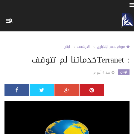
موقع دعم الإخباري
الارشيف
لبنان
: Terranetخدماتنا لم تتوقف
لبنان
منذ 4 أعوام