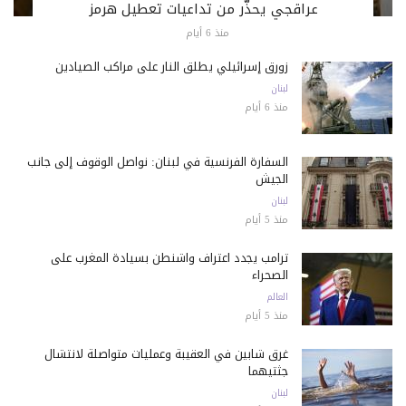
عراقجي يحذّر من تداعيات تعطيل هرمز
منذ 6 أيام
زورق إسرائيلي يطلق النار على مراكب الصيادين
لبنان
منذ 6 أيام
السفارة الفرنسية في لبنان: نواصل الوقوف إلى جانب
الجيش
لبنان
منذ 5 أيام
ترامب يجدد اعتراف واشنطن بسيادة المغرب على
الصحراء
العالم
منذ 5 أيام
غرق شابين في العقيبة وعمليات متواصلة لانتشال
جثتيهما
لبنان