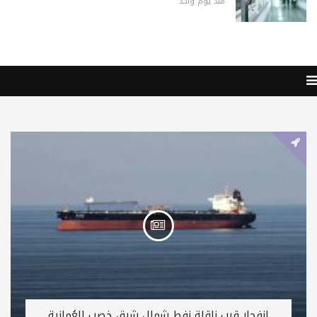
منذ يوم واحد
انفجار قرب ناقلة نفط شمال شرق خصب العُمانية