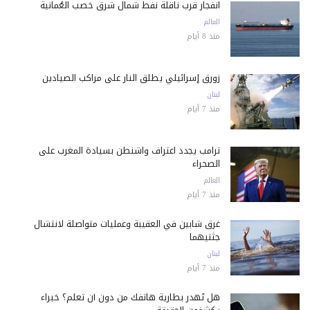
انفجار قرب ناقلة نفط شمال شرق خصب العُمانية
العالم
منذ 8 أيام
زورق إسرائيلي يطلق النار على مراكب الصيادين
لبنان
منذ 7 أيام
ترامب يجدد اعتراف واشنطن بسيادة المغرب على
الصحراء
العالم
منذ 7 أيام
غرق شابين في العقيبة وعمليات متواصلة لانتشال
جثتيهما
لبنان
منذ 7 أيام
هل تُهدر بطارية هاتفك من دون أن تعلم؟ خبراء