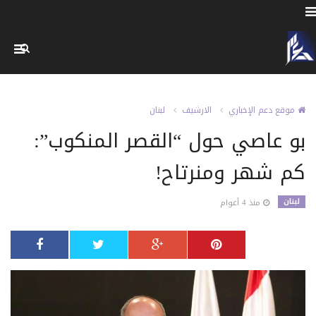
موقع دعم الإخباري
الارشيف
لبنان
بو عاصي حول “القصر المنكوب”:
كم شهر ومنرتاح!
لبنان
منذ 4 أعوام