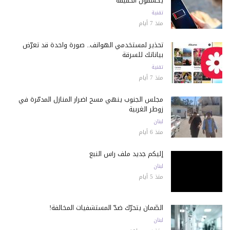
يكشفون الحقيقة
تقنية
منذ 7 أيام
تحذير لمستخدمي الهواتف.. صورة واحدة قد تعرّض
بياناتك للسرقة
تقنية
منذ 7 أيام
مجلس الجنوب ينهي مسح أضرار المنازل المدمّرة في
زوطر الغربية
لبنان
منذ 6 أيام
إليكم جديد ملف رأس النبع
لبنان
منذ 5 أيام
الضّمان يتحرّك ضدّ المستشفيات المخالفة!
لبنان