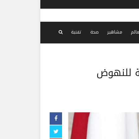
دة السلام
-
منذ 34 دقيقة
عالم
مشاهير
صحة
تقنية
ة للنهوض