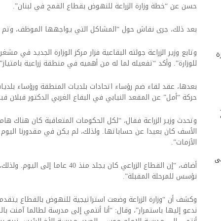
حسن عن “خطة وزارة الزراعة للنهوض بقطاع القمح في لبنان”.
بعد ذلك، جرى نقاش حول “المشاكل التي يواجهها الموظف، وتم ط
وتابع وزير الزراعة جولته البقاعية فزار مركز الوزارة الجديد في مشغر
ة
للوزارة”. وأكد “تفعيله لما له من أهميه في منطقة زراعية بامتياز”.
بعدها، عقد لقاء ضم رؤساء اتحادات بلديات المنطقة ورؤساء بلديا
حركة “أمل” عن المقعد النيابي في البقاع الغربي الدكتور قبلان قبل
وتحدث وزير الزراعة فقال، “لكل الحكومات المتعاقبة كان هناك ه
الأسف كان بعيدا عن حساباتها. ولذلك، لم يكن في مقدورنا اليوم
الأزمات”.
لى
أضاف، “إن القطاع الزراعي كان يجلد منذ 
نؤسس للمرحلة المقبلة”.
وكشف أن “وزارة الزراعة وضعت استراتيجية للنهوض بالقطاع يتقدم
ندعو إليها باستمرار”، وقال: “أنا أنتمي إلى مدرسة لطالما آمنت ب