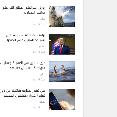
زورق إسرائيلي يطلق النار على
مراكب الصيادين
لبنان
منذ 6 أيام
ترامب يجدد اعتراف واشنطن
بسيادة المغرب على الصحراء
العالم
منذ 6 أيام
غرق شابين في العقيبة وعمليات
متواصلة لانتشال جثتيهما
لبنان
منذ 6 أيام
هل تُهدر بطارية هاتفك من دون
تعلم؟ خبراء يكشفون الحقيقة
تقنية
منذ 6 أيام