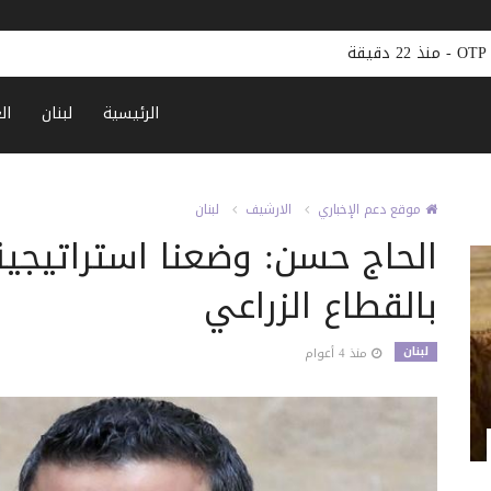
إيران: اجتماعات أمنية إقليمية محتملة في حال عو
الرئيسية
لبنان
ال
موقع دعم الإخباري
الارشيف
لبنان
الحاج حسن: وضعنا استراتيجي
بالقطاع الزراعي
لبنان
منذ 4 أعوام