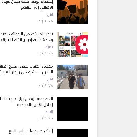
إعتصام لوضع خطة بشأن عودة
الأهالي إلى قراهم
لبنان
منذ 6 أيام
تحذير لمستخدمي الهواتف.. صور
واحدة قد تعرّض بياناتك للسرقة
تقنية
منذ 5 أيام
مجلس الجنوب ينهي مسح أضرار
المنازل المدمّرة في زوطر الغربية
لبنان
منذ 5 أيام
السعودية تؤكد لإيران حرصها ع
إحلال الأمن بالمنطقة
العالم
منذ 5 أيام
إليكم جديد ملف رأس النبع