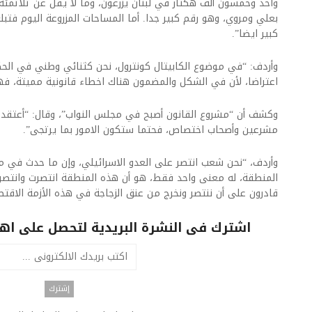
واحد وخمسون ألف هكتار في لبنان يزرعون، وما لا يقل عن ثلاثمئة و
كبير ايضا”.
وأردف: “في موضوع الكابيتال كونترول، نحن كثنائي وطني في الحكو
اعتراضا، لأن في الشكل والمضمون هناك اخطاء قانونية مميتة، فهن
وكشف أن “مشروع القانون أصبح في مجلس النواب”، وقال: “أعتقد 
مشرعين وأصحاب اختصاص، فحتما ستكون الامور بما يرتجى”.
وأردف، “نحن شعب انتصر على العدو الاسرائيلي، وإن ما حدث في
المنطقة، له معنى واحد فقط، هو أن هذه المنطقة انتصرت وانتصر ل
قادرون على أن ننتصر ونخرج من عنق الزجاجة في هذه الأزمة الاقتص
اشترك فى النشرة البريدية لتحصل على اهم 