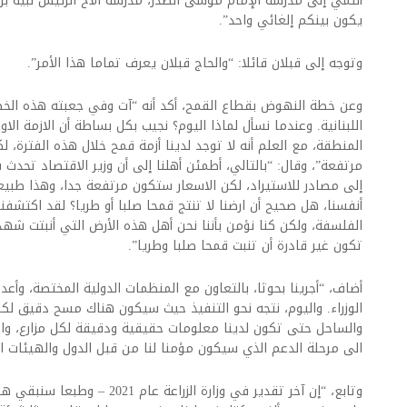
أنتمي إلى مدرسة الإمام موسى الصدر، مدرسة الأخ الرئيس نبيه بري
يكون بينكم إلغائي واحد”.
وتوجه إلى قبلان قائلا: “والحاج قبلان يعرف تماما هذا الأمر”.
وعن خطة النهوض بقطاع القمح، أكد أنه “آت وفي جعبته هذه الخط
اللبنانية. وعندما نسأل لماذا اليوم؟ نجيب بكل بساطة أن الازمة الا
المنطقة، مع العلم أنه لا توجد لدينا أزمة قمح خلال هذه الفترة،
مرتفعة”، وقال: “بالتالي، أطمئن أهلنا إلى أن وزير الاقتصاد تحدث
إلى مصادر للاستيراد، لكن الاسعار ستكون مرتفعة جدا، وهذا طبيع
أنفسنا، هل صحيح أن ارضنا لا تنتج قمحا صلبا أو طريا؟ لقد اكتشف
الفلسفة، ولكن كنا نؤمن بأننا نحن أهل هذه الأرض التي أنبتت شهداء
تكون غير قادرة أن تنبت قمحا صلبا وطريا”.
أضاف، “أجرينا بحوثا، بالتعاون مع المنظمات الدولية المختصة، وأ
الوزراء. واليوم، نتجه نحو التنفيذ حيث سيكون هناك مسح دقيق لكل
والساحل حتى تكون لدينا معلومات حقيقية ودقيقة لكل مزارع، واخ
الى مرحلة الدعم الذي سيكون مؤمنا لنا من قبل الدول والهيئات ال