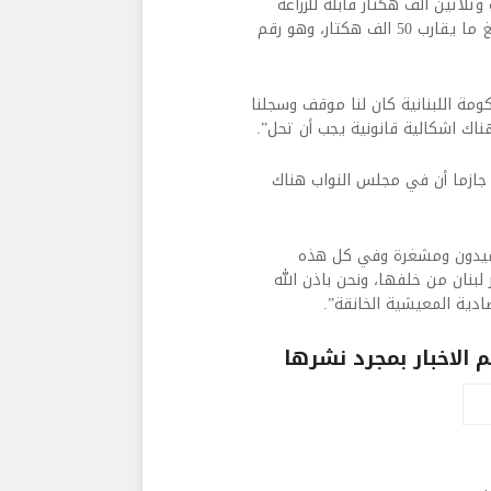
ثلاثين الف هكتار قابلة للزراعة
بعلي ومروي، وهو رقم كبير جدا. أما المساحات المزروعة اليوم فتبلغ ما يقارب 50 الف هكتار، وهو رقم
مة اللبنانية كان لنا موقف وسجلنا
اك اشكالية قانونية يجب أن تحل”.
جازما أن في مجلس النواب هناك
 ميدون ومشغرة وفي كل هذه
بنان من خلفها، ونحن باذن الله
ادية المعيشية الخانقة”.
الاخبار بمجرد نشرها