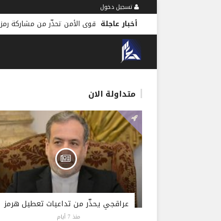
تسجيل دخول
أخبار عاجلة
متداولة الان
عراقجي يحذّر من تداعيات تعطيل هرمز
منذ 7 أيام