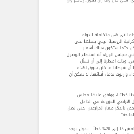
، الذي كان وما زال يقول: إياكم وأن
ة التي هي متكاملة للدولة
وكرانية الروسية ترخي بثقلها على
 لكن حتما ستكون هناك أسعار
 في مجلس الوزراء أنه استطاع الوصول
ي. وذلك اضطرنا إلى أن نسأل
نا أن شيطانا ما كان سوق لهذه
 وارتوت بدماء أبنائها، لا يمكن أن
عددنا خطتنا، ووافق عليها مجلس
 الاراضي المزروعة في الداخل
ص بالذكر صغار المزارعين، حتى نصل
مانحة”.
وتابع، “إن آخر تقدير في وزارة الزراعة عام 2021 – وطبعا سنبقي هامش 15 إلى 20% خطأ – يقول يوجد