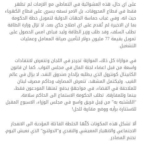
على اي حال، هذه العشوائية في التعاطي مع الازمات لم تظهر
فقط في قطاع المحروقات، بل الامر نسفه يسري على قطاع الكهرباء
حيث انه، وفي غياب حماسة الجهات الدولية لتمويل خطة الحكومة
بما ان الاخيرة لم تُقدم على اي اصلاح جدّي بعد، لا تزال وزارة الطاقة
تطلب السلف، وقد طلب وزير الطاقة وليد فياض امس الحصول على
تمويل بقيمة 77 مليون دولار لتأمين صيانة المعامل وعمليات
التشغيل.
في موازاة كل ذلك، الموازنة تجرجر في اللجان وتتعرض لانتقادات
واسعة من قبل اعضاء لجنة المال في مجلس النواب. كما ان قانون
الكابيتال كونترول الذي يطلبه بإلحاح صندوق النقد، لا يزال في عالم
الغيب. وليكتمل المشهد، تتعرض المصارف وحاكم مصرف لبنان
للملاحقة في القضاء، في مواجهةٍ يدفع ثمنها المودعون فقط،
بينما وللمفارقة، تطلب الحكومة الاستماع الى الحاكم سلامة،
“المُشتبه به” من قِبل فريق واسع في مجلس الوزراء، الاسبوع المقبل
للاستنارة برأيه ووضع مقاربة للحل!
ألا تشكل هذه المكونات كلّها الخلطة القاتلة المؤدية الى الانفجار
الاجتماعي والانهيار المعيشي والنقدي و”الدولتيّ” الذي نعيش اليوم،
تختم المصادر.