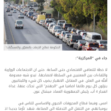
الحكومة تعالج الازمات بالمفرّق والمسكّنات!
جاء في “المركزية”:
لا خطة للتعافي الاقتصادي حتى الساعة. حتى ان الاجتماعات الوزارية
واللقاءات بين المعنيين في السلطة لانضاجها، تبدو شبه معدومة
أقلّه في العلن. في المقابل، الانهيار يضرب كل شيء واللبنانيون
ينزلون كل يوم طابقا اضافيا في “الجهنم” التي تحدّث عنها، غداة
انفجار 4 آب، رئيسُ الجمهورية العماد ميشال عون.
امس، وفيما قطاع المحروقات الحيوي والاساسي للناس في
يومياتهم، من التنقل الى التدفئة الى الصناعة، شهد تأزما جديدا اذ