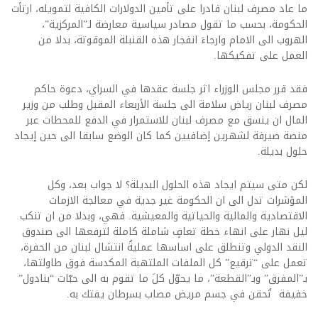
ما عاد مصرف لبنان قادرا على تأمين الدولارات الكافية لتمويله، ارتأت
الحكومة، بحسب ما تقول مصادر سياسية معارضة لـ”المركزية”،
الهروب الى الامام وارجاءَ انفجار هذه القنبلة الموقوتة، بدلا من
العمل على تفكيكها.
فقد قرر مجلس الوزراء اثر جلسة عقدها في السراي، دعوة حاكم
مصرف لبنان رياض سلامة الى جلسة الأربعاء المقبل وطلب من وزير
المال ان ينسق مع مصرف لبنان للاستمرار في الدفع للمحطات عبر
منصة صيرفة لشهرين إضافيين كما كان الوضع سابقا الى حين إيجاد
حلول بديلة.
لكن متى سيتم ايجاد هذه الحلول البديلة؟ لا جواب بعد، وكل
المؤشرات تدل الى ان الحكومة غير جدية في معالجة الازمات
الاقتصادية والمالية والحياتية والمعيشية. فهي، وبدلا من ان تنكب
ليل نهار على انهاء خطة تعافٍ شاملة كاملة لترفعها الى صندوق
النقد الدولي وتنطلق على اساسها عمليةُ انتشال لبنان من الحفرة،
تعمل على “ترقيع” كل الملفات الملتهبة المكدسة فوق طاولتها،
بـ”المفرق” وبـ”القطعة”، ما يحوّل كلَ ما تقوم به الى حبّات “بنادول”
خفيفة تُحقن في جسم مريض مصاب بسرطان يفتك به.