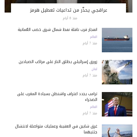
عراقجي يحذّر من تداعيات تعطيل هرمز
منذ 8 أيام
انفجار قرب ناقلة نفط شمال شرق خصب العُمانية
العالم
منذ 7 أيام
زورق إسرائيلي يطلق النار على مراكب الصيادين
لبنان
منذ 7 أيام
ترامب يجدد اعتراف واشنطن بسيادة المغرب على
الصحراء
العالم
منذ 7 أيام
غرق شابين في العقيبة وعمليات متواصلة لانتشال
جثتيهما