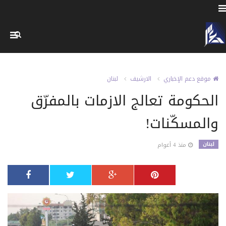
موقع دعم الإخباري
الارشيف
لبنان
الحكومة تعالج الازمات بالمفرّق
والمسكّنات!
لبنان
منذ 4 أعوام