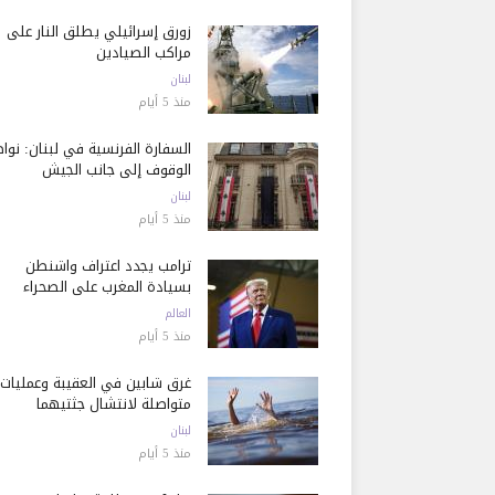
زورق إسرائيلي يطلق النار على
مراكب الصيادين
لبنان
منذ 5 أيام
السفارة الفرنسية في لبنان: نوا
الوقوف إلى جانب الجيش
لبنان
منذ 5 أيام
ترامب يجدد اعتراف واشنطن
بسيادة المغرب على الصحراء
العالم
منذ 5 أيام
غرق شابين في العقيبة وعمليات
متواصلة لانتشال جثتيهما
لبنان
منذ 5 أيام