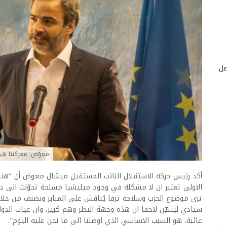
صل
معوّض: معركتنا هي
أكد رئيس حركة الاستقلال النائب المستقيل ميشال معوض أن “ه
الاولى تعتبر ان لا مشكلة في وجود ميليشيا مسلحة تحوّلت الى دولة
ترى موضوع الحزب وسلاحه ترفا يُناقش على المنابر ونصنف من خ
سيادي ليتبيّن لاحقا ان هذه وجهة النظر وهم كبير، وان غياب الد
غائبة، هو السبب الاساسي الذي اوصلنا الى ما نحن عليه اليوم”.