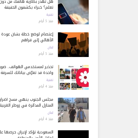
هل تُهدر بطارية هاتفك من دون
تعلم؟ خبراء يكشفون الحقيقة
تقنية
منذ 5 أيام
إعتصام لوضع خطة بشأن عودة
الأهالي إلى قراهم
لبنان
منذ 5 أيام
تحذير لمستخدمي الهواتف.. صور
واحدة قد تعرّض بياناتك للسرقة
تقنية
منذ 4 أيام
مجلس الجنوب ينهي مسح أضرار
المنازل المدمّرة في زوطر الغربية
لبنان
منذ 4 أيام
السعودية تؤكد لإيران حرصها ع
إحلال الأمن بالمنطقة