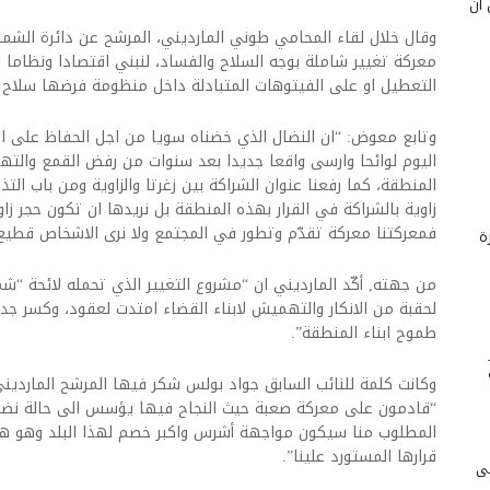
 أن
وقال خلال لقاء المحامي طوني المارديني، المرشح عن دائرة الشمال 
معركة تغيير شاملة بوجه السلاح والفساد، لنبني اقتصادا ونظاما س
التعطيل او على الفيتوهات المتبادلة داخل منظومة فرضها سلاح 7 ايار في الدوحة”.
وتابع معوض: “ان النضال الذي خضناه سويا من اجل الحفاظ على الحر
اليوم لوائحا وارسى واقعا جديدا بعد سنوات من رفض القمع والته
المنطقة، كما رفعنا عنوان الشراكة بين زغرتا والزاوية ومن باب التذكي
زاوية بالشراكة في القرار بهذه المنطقة بل نريدها ان تكون حجر 
فمعركتنا معركة تقدّم وتطور في المجتمع ولا نرى الاشخاص قطيع
ة
من جهته, أكّد المارديني ان “مشروع التغيير الذي تحمله لائحة “شم
لحقبة من الانكار والتهميش لابناء القضاء امتدت لعقود، وكسر جد
طموح ابناء المنطقة”.
وكانت كلمة للنائب السابق جواد بولس شكر فيها المرشح المارديني
“قادمون على معركة صعبة حيث النجاح فيها يؤسس الى حالة نضالي
المطلوب منا سيكون مواجهة أشرس واكبر خصم لهذا البلد وهو هذ
قرارها المستورد علينا”.
لى