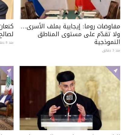
مفاوضات روما: إيجابية بملف الأسرى…
كنعان
ولا تقدّم على مستوى المناطق
لصالح
النموذجية
منذ 8 دقائق
منذ 3 دقائق