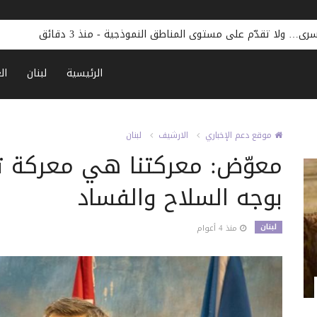
كنعان: أقرينا مش
الرئيسية
لبنان
ال
موقع دعم الإخباري
الارشيف
لبنان
معوّض: معركتنا هي معركة ت
بوجه السلاح والفساد
لبنان
منذ 4 أعوام